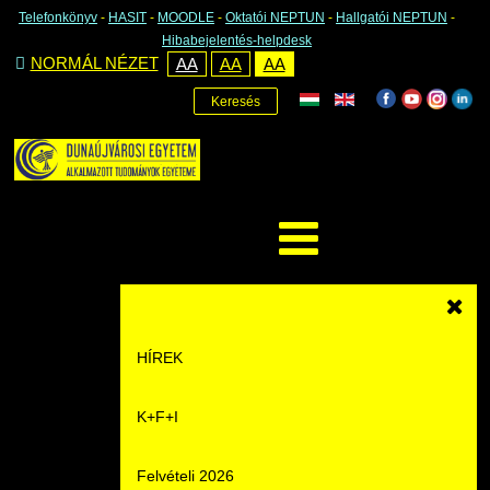
Telefonkönyv
-
HASIT
-
MOODLE
-
Oktatói NEPTUN
-
Hallgatói NEPTUN
-
Hibabejelentés-helpdesk
NORMÁL NÉZET
AA
AA
AA
Keresés
HÍREK
K+F+I
Hírek
Felvételi 2026
Események