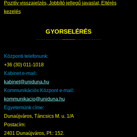
Pozitív visszajelzés, Jobbító jellegű javaslat, Eltérés
kezelés
GYORSELÉRÉS
Központi telefonunk:
+36 (30) 011-1018
Kabinet e-mail:
kabinet@uniduna.hu
Kommunikációs Központ e-mail:
kommunikacio@uniduna.hu
Egyetemünk címe:
Dunaújváros, Táncsics M. u. 1/A
Postacím:
2401 Dunaújváros, Pf.: 152.