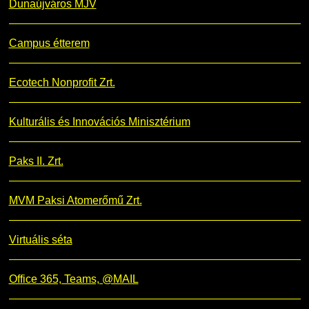
Dunaújváros MJV
Campus étterem
Ecotech Nonprofit Zrt.
Kulturális és Innovációs Minisztérium
Paks II. Zrt.
MVM Paksi Atomerőmű Zrt.
Virtuális séta
Office 365, Teams, @MAIL