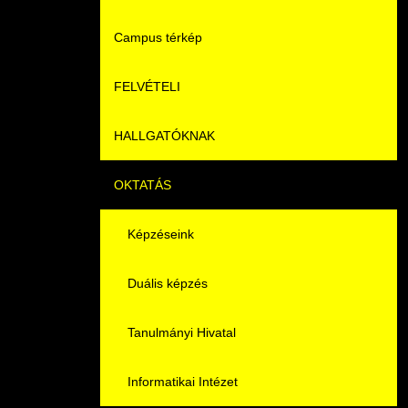
Campus térkép
Videók
FELVÉTELI
Álláshirdetések
HALLGATÓKNAK
Pontozási rendszer szabályai
OKTATÁS
Felvetteknek
Képzéseink
Képzéseink
Duális képzés
Képzéseink
Duális képzés
Könyvtár
Duális képzés
Átjelentkezés
K+F+I
Tanulmányi Hivatal
Gyakori Kérdések
Tanulmányi Tájékoztató
Informatikai Intézet