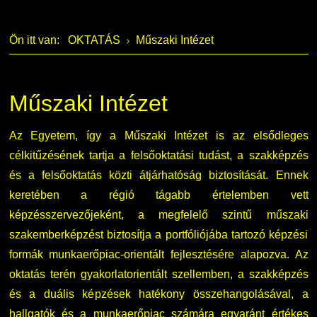
Szervezeti ábra
Galéria
Ön itt van:
OKTATÁS
Műszaki Intézet
Érdekvédelmi testületek
Díjak, elismerések
Kapcsolat
Műszaki Intézet
Telefonkönyv
Az Egyetem, így a Műszaki Intézet is az elsődleges
célkitűzésének tartja a felsőoktatási tudást, a szakképzés
Minőségirányítás
és a felsőoktatás közti átjárhatóság biztosítását. Ennek
keretében a régió tágabb értelemben vett
Intézményi és Tanulmányi Tájékoztató
képzésszervezőjeként, a megfelelő szintű műszaki
Együttműködő partnereink
szakemberképzést biztosítja a portfóliójába tartozó képzési
formák munkaerőpiac-orientált fejlesztésére alapozva. Az
oktatás terén gyakorlatorientált szellemben, a szakképzés
és a duális képzések hatékony összehangolásával, a
hallgatók és a munkaerőpiac számára egyaránt értékes