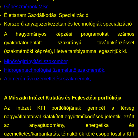
Gépészmérnök MSc
Élettartam Gazdálkodási Specializáció
Korszerű anyagszerkezettan és technológiák specializáció
A hagyományos képzési programokat számos
gyakorlatorientált szakirányú továbbképzéssel
(szakmérnöki képzés), illetve tanfolyammal egészítjük ki.
Minőségirányítási szakember,
Hidrogéntechnológiai üzemeltető szakmérnök,
Atomerőművi üzemeltetési szakmérnök,
A Műszaki Intézet Kutatás és Fejlesztési portfóliója
Az intézet KFI portfóliójának gerincét a térség
nagyvállalataival kialakított együttműködések jelentik, ezért
az anyagtudomány, energetika és
üzemeltetés/karbantartás, témakörök köré csoportosul a KFI