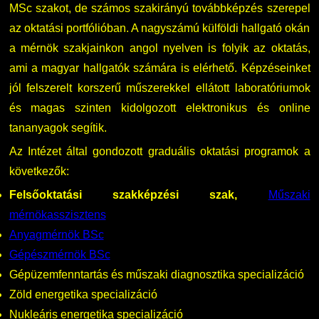
MSc szakot, de számos szakirányú továbbképzés szerepel
az oktatási portfólióban. A nagyszámú külföldi hallgató okán
a mérnök szakjainkon angol nyelven is folyik az oktatás,
ami a magyar hallgatók számára is elérhető. Képzéseinket
jól felszerelt korszerű műszerekkel ellátott laboratóriumok
és magas szinten kidolgozott elektronikus és online
tananyagok segítik.
Az Intézet által gondozott graduális oktatási programok a
következők:
Felsőoktatási szakképzési szak,
Műszaki
mérnökasszisztens
Anyagmérnök BSc
Gépészmérnök BSc
Gépüzemfenntartás és műszaki diagnosztika specializáció
Zöld energetika specializáció
Nukleáris energetika specializáció