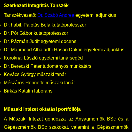
Szerkezeti Integritás Tanszék
Tanszékvezető:
Dr. Szabó Andrea
egyetemi adjunktus
Dr. habil. Palotás Béla kutatóprofesszor
Dr. Pór Gábor kutatóprofesszor
Dr. Pázmán Judit egyetemi docens
Dr. Mahmood Alhafadhi Hasan Dakhil egyetemi adjunktus
Koroknai László egyetemi tanársegéd
Dr. Bereczki Péter tudományos munkatárs
Kovács György műszaki tanár
Mészáros Henriette műszaki tanár
Birkás Katalin laboráns
Műszaki Intézet oktatási portfóliója
A Műszaki Intézet gondozza az Anyagmérnök BSc és a
Gépészmérnök BSc szakokat, valamint a Gépészmérnök