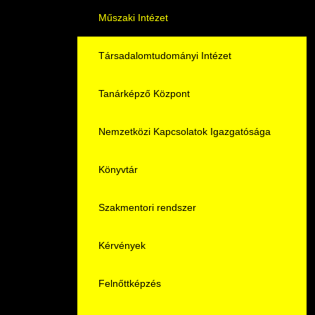
Pályaorientációs tanácsadás
HASIT
Műszaki Intézet
MTMI Szakok
Nyelvvizsga
Társadalomtudományi Intézet
Sportolóként egyetemista
Neptun
Tanárképző Központ
DIÁKHITEL
Nemzetközi Kapcsolatok Igazgatósága
Moodle
Könyvtár
Átjelentkezőknek
Szakmentori rendszer
Hallgatói pályázatok
Kérvények
Karrier
Felnőttképzés