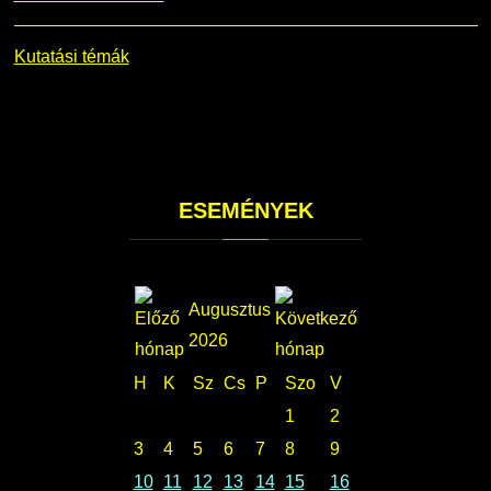
Kutatási témák
ESEMÉNYEK
Augusztus
2026
H
K
Sz
Cs
P
Szo
V
1
2
3
4
5
6
7
8
9
10
11
12
13
14
15
16