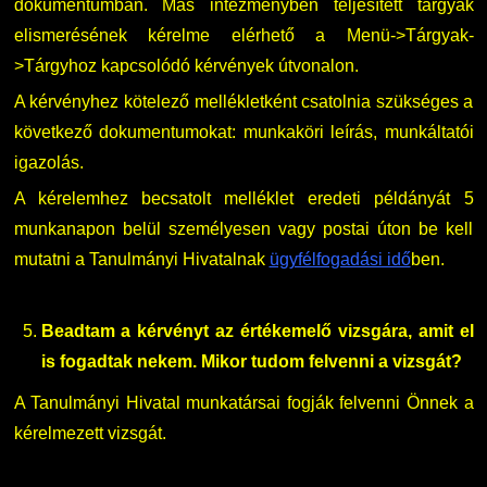
dokumentumban. Más intézményben teljesített tárgyak
elismerésének kérelme elérhető a Menü->Tárgyak-
>Tárgyhoz kapcsolódó kérvények útvonalon.
A kérvényhez kötelező mellékletként csatolnia szükséges a
következő dokumentumokat: munkaköri leírás, munkáltatói
igazolás.
A kérelemhez becsatolt melléklet eredeti példányát 5
munkanapon belül személyesen vagy postai úton be kell
mutatni a Tanulmányi Hivatalnak
ügyfélfogadási idő
ben.
Beadtam a kérvényt az értékemelő vizsgára, amit el
is fogadtak nekem. Mikor tudom felvenni a vizsgát?
A Tanulmányi Hivatal munkatársai fogják felvenni Önnek a
kérelmezett vizsgát.