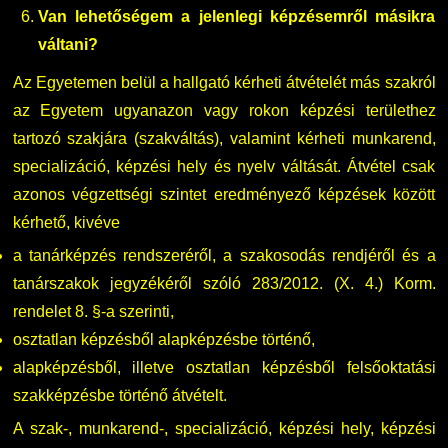
Van lehetőségem a jelenlegi képzésemről másikra
váltani?
Az Egyetemen belül a hallgató kérheti átvételét más szakról
az Egyetem ugyanazon vagy rokon képzési területhez
tartozó szakjára (szakváltás), valamint kérheti munkarend,
specializáció, képzési hely és nyelv váltását. Átvétel csak
azonos végzettségi szintet eredményező képzések között
kérhető, kivéve
a tanárképzés rendszeréről, a szakosodás rendjéről és a
tanárszakok jegyzékéről szóló 283/2012. (X. 4.) Korm.
rendelet 8. §-a szerinti,
osztatlan képzésből alapképzésbe történő,
alapképzésből, illetve osztatlan képzésből felsőoktatási
szakképzésbe történő átvételt.
A szak-, munkarend-, specializáció, képzési hely, képzési