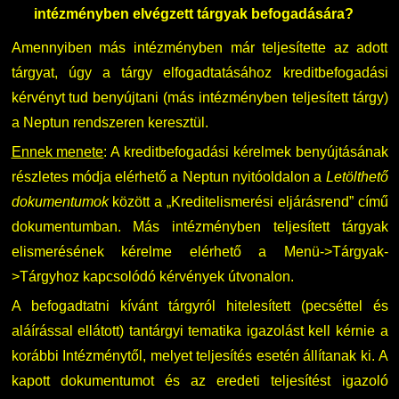
intézményben elvégzett tárgyak befogadására?
DUE Hallgatói laptop használati segédlet
Képzési Életpályamodell
Amennyiben más intézményben már teljesítette az adott
tárgyat, úgy a tárgy elfogadtatásához kreditbefogadási
Kerpely Antal Szakkollégium KASZK
Atomerőművi Képzési Bázis
kérvényt tud benyújtani (más intézményben teljesített tárgy)
a Neptun rendszeren keresztül.
Ennek menete
: A kreditbefogadási kérelmek benyújtásának
részletes módja elérhető a Neptun nyitóoldalon a
Letölthető
dokumentumok
között a „Kreditelismerési eljárásrend” című
dokumentumban. Más intézményben teljesített tárgyak
elismerésének kérelme elérhető a Menü->Tárgyak-
>Tárgyhoz kapcsolódó kérvények útvonalon.
A befogadtatni kívánt tárgyról hitelesített (pecséttel és
aláírással ellátott) tantárgyi tematika igazolást kell kérnie a
korábbi Intézménytől, melyet teljesítés esetén állítanak ki. A
kapott dokumentumot és az eredeti teljesítést igazoló