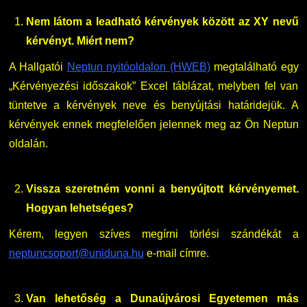
Családbarát Szolgáltató
Origó nyelvvizsga
Kapcsolat
Nem látom a leadható kérvények között az XY nevű
kérvényt. Miért nem?
EHÖK
HASIT
Telefonkönyv
A Hallgatói
Neptun nyitóoldalon (HWEB)
megtalálható egy
Hallgatókra érvényes szabályzatok
Neptun
Minőségirányítás
„Kérvényezési időszakok” Excel táblázat, melyben fel van
tüntetve a kérvények neve és benyújtási határidejük. A
Ösztöndíjak
Moodle
Intézményi és Tanulmányi Tájékoztató
kérvények ennek megfelelően jelennek meg az Ön Neptun
oldalán.
Kiemelt ösztöndíjak
K+F+I
Együttműködő partnereink
Vissza szeretném vonni a benyújtott kérvényemet.
Nemzetközi Lehetőségek
Átjelentkezőknek
Hogyan lehetséges?
Szolgáltatások
Kapcsolat
Kérem, legyen szíves megírni törlési szándékát a
neptuncsoport@uniduna.hu
e-mail címre.
Fordítási Szolgáltatások
TDK/Tehetségnap
Van lehetőség a Dunaújvárosi Egyetemen más
GY.I.K.
Online Studium