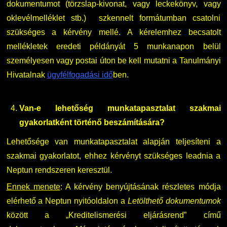
dokumentumot (törzslap-kivonat, vagy leckekönyv, vagy
oklevélmelléklet stb.) szkennelt formátumban csatolni
szükséges a kérvény mellé. A kérelemhez becsatolt
mellékletek eredeti példányát 5 munkanapon belül
személyesen vagy postai úton be kell mutatni a Tanulmányi
Hivatalnak
ügyfélfogadási idő
ben.
Van-e lehetőség munkatapasztalat szakmai
gyakorlatként történő
beszámítására?
Lehetősége van munkatapasztalat alapján teljesíteni a
szakmai gyakorlatot, ehhez kérvényt szükséges leadnia a
Neptun rendszeren keresztül.
Ennek menete
: A kérvény benyújtásának részletes módja
elérhető a Neptun nyitóoldalon a
Letölthető dokumentumok
között a „Kreditelismerési eljárásrend” című