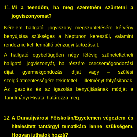
Mi a teendőm, ha meg szeretném szüntetni a
jogviszonyomat?
Kérelem hallgatói jogviszony megszüntetésére kérvény
benyújtása szükséges a Neptunon keresztül, valamint
rendeznie kell fennálló pénzügyi tartozásait.
A hallgató egybefüggően négy félévig szüneteltetheti
hallgatói jogviszonyát, ha részére csecsemőgondozási
díjat, gyermekgondozási díjat vagy – szülési
szolgálatmentességére tekintettel – illetményt folyósítanak.
Az igazolás és az igazolás benyújtásának módját a
Tanulmányi Hivatal határozza meg.
A Dunaújvárosi Főiskolán/Egyetemen végeztem és
hitelesített tantárgyi tematikára lenne szükségem.
Hogyan juthatok hozzá?