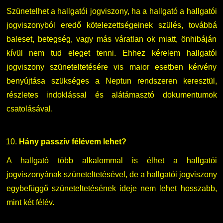
Szünetelhet a hallgatói jogviszony, ha a hallgató a hallgatói
jogviszonyból eredő kötelezettségeinek szülés, továbbá
baleset, betegség, vagy más váratlan ok miatt, önhibáján
kívül nem tud eleget tenni. Ehhez kérelem hallgatói
jogviszony szüneteltetésére vis maior esetben kérvény
benyújtása szükséges a Neptun rendszeren keresztül,
részletes indoklással és alátámasztó dokumentumok
csatolásával.
Hány passzív félévem lehet?
A hallgató több alkalommal is élhet a hallgatói
jogviszonyának szüneteltetésével, de a hallgatói jogviszony
egybefüggő szüneteltetésének ideje nem lehet hosszabb,
mint két félév.