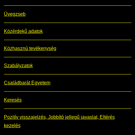
Üvegzseb
Közérdekű adatok
Közhasznú tevékenység
Szabályzatok
Családbarát Egyetem
Keresés
Pozitív visszajelzés, Jobbító jellegű javaslat, Eltérés
kezelés