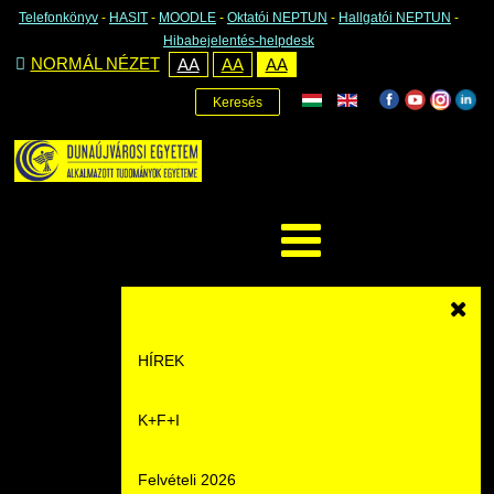
Telefonkönyv
-
HASIT
-
MOODLE
-
Oktatói NEPTUN
-
Hallgatói NEPTUN
-
Hibabejelentés-helpdesk
NORMÁL NÉZET
AA
AA
AA
Keresés
HÍREK
K+F+I
Hírek
Felvételi 2026
Események