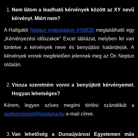
Családbarát Szolgáltató
Origó nyelvvizsga
Kapcsolat
Nem látom a leadható kérvények között az XY nevű
kérvényt. Miért nem?
EHÖK
HASIT
Telefonkönyv
A Hallgatói
Neptun nyitóoldalon (HWEB)
megtalálható egy
Hallgatókra érvényes szabályzatok
Neptun
Minőségirányítás
„Kérvényezési időszakok” Excel táblázat, melyben fel van
tüntetve a kérvények neve és benyújtási határidejük. A
Ösztöndíjak
Moodle
Intézményi és Tanulmányi Tájékoztató
kérvények ennek megfelelően jelennek meg az Ön Neptun
oldalán.
Kiemelt ösztöndíjak
K+F+I
Együttműködő partnereink
Vissza szeretném vonni a benyújtott kérvényemet.
Nemzetközi Lehetőségek
Átjelentkezőknek
Hogyan lehetséges?
Szolgáltatások
Kapcsolat
Kérem, legyen szíves megírni törlési szándékát a
neptuncsoport@uniduna.hu
e-mail címre.
Fordítási Szolgáltatások
TDK/Tehetségnap
Van lehetőség a Dunaújvárosi Egyetemen más
GY.I.K.
Online Studium