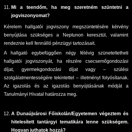
Mi a teendőm, ha meg szeretném szüntetni a
jogviszonyomat?
Kérelem hallgatói jogviszony megszüntetésére kérvény
benyújtása szükséges a Neptunon keresztül, valamint
rendeznie kell fennálló pénzügyi tartozásait.
A hallgató egybefüggően négy félévig szüneteltetheti
hallgatói jogviszonyát, ha részére csecsemőgondozási
díjat, gyermekgondozási díjat vagy – szülési
szolgálatmentességére tekintettel – illetményt folyósítanak.
Az igazolás és az igazolás benyújtásának módját a
Tanulmányi Hivatal határozza meg.
A Dunaújvárosi Főiskolán/Egyetemen végeztem és
hitelesített tantárgyi tematikára lenne szükségem.
Hogyan juthatok hozzá?