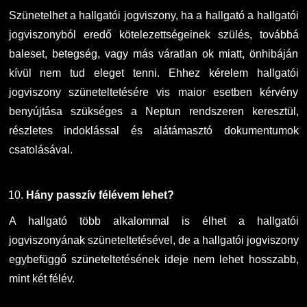
Szünetelhet a hallgatói jogviszony, ha a hallgató a hallgatói
jogviszonyból eredő kötelezettségeinek szülés, továbbá
baleset, betegség, vagy más váratlan ok miatt, önhibáján
kívül nem tud eleget tenni. Ehhez kérelem hallgatói
jogviszony szüneteltetésére vis maior esetben kérvény
benyújtása szükséges a Neptun rendszeren keresztül,
részletes indoklással és alátámasztó dokumentumok
csatolásával.
Hány passzív félévem lehet?
A hallgató több alkalommal is élhet a hallgatói
jogviszonyának szüneteltetésével, de a hallgatói jogviszony
egybefüggő szüneteltetésének ideje nem lehet hosszabb,
mint két félév.