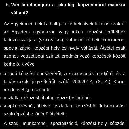
Van lehetőségem a jelenlegi képzésemről másikra
váltani?
Az Egyetemen belül a hallgató kérheti átvételét más szakról
az Egyetem ugyanazon vagy rokon képzési területhez
tartozó szakjára (szakváltás), valamint kérheti munkarend,
specializáció, képzési hely és nyelv váltását. Átvétel csak
azonos végzettségi szintet eredményező képzések között
kérhető, kivéve
a tanárképzés rendszeréről, a szakosodás rendjéről és a
tanárszakok jegyzékéről szóló 283/2012. (X. 4.) Korm.
rendelet 8. §-a szerinti,
osztatlan képzésből alapképzésbe történő,
alapképzésből, illetve osztatlan képzésből felsőoktatási
szakképzésbe történő átvételt.
A szak-, munkarend-, specializáció, képzési hely, képzési