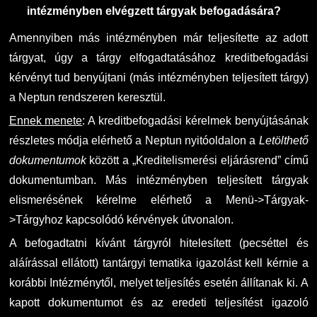
intézményben elvégzett tárgyak befogadására?
DUE Hallgatói laptop használati segédlet
Képzési Életpályamodell
Amennyiben más intézményben már teljesítette az adott
tárgyat, úgy a tárgy elfogadtatásához kreditbefogadási
Kerpely Antal Szakkollégium KASZK
Atomerőművi Képzési Bázis
kérvényt tud benyújtani (más intézményben teljesített tárgy)
a Neptun rendszeren keresztül.
Ennek menete
: A kreditbefogadási kérelmek benyújtásának
részletes módja elérhető a Neptun nyitóoldalon a
Letölthető
dokumentumok
között a „Kreditelismerési eljárásrend” című
dokumentumban. Más intézményben teljesített tárgyak
elismerésének kérelme elérhető a Menü->Tárgyak-
>Tárgyhoz kapcsolódó kérvények útvonalon.
A befogadtatni kívánt tárgyról hitelesített (pecséttel és
aláírással ellátott) tantárgyi tematika igazolást kell kérnie a
korábbi Intézménytől, melyet teljesítés esetén állítanak ki. A
kapott dokumentumot és az eredeti teljesítést igazoló