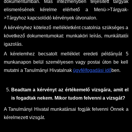
dokumentumban. Más intézményben teljesített tárgyak
elismerésének kérelme elérhető a Menü->Tárgyak-
>Tárgyhoz kapcsolódó kérvények útvonalon.
A kérvényhez kötelező mellékletként csatolnia szükséges a
következő dokumentumokat: munkaköri leírás, munkáltatói
igazolás.
A kérelemhez becsatolt melléklet eredeti példányát 5
munkanapon belül személyesen vagy postai úton be kell
mutatni a Tanulmányi Hivatalnak
ügyfélfogadási idő
ben.
Beadtam a kérvényt az értékemelő vizsgára, amit el
is fogadtak nekem. Mikor tudom felvenni a vizsgát?
A Tanulmányi Hivatal munkatársai fogják felvenni Önnek a
kérelmezett vizsgát.