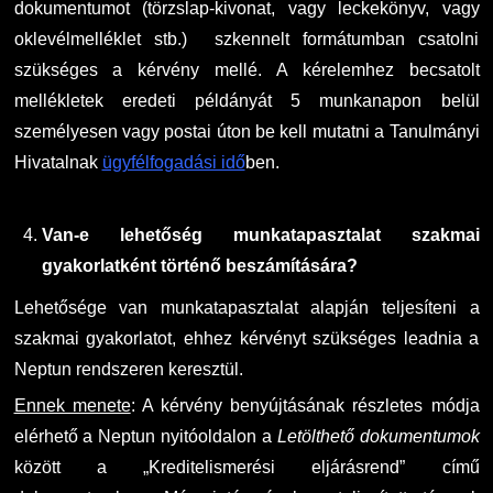
dokumentumot (törzslap-kivonat, vagy leckekönyv, vagy
oklevélmelléklet stb.) szkennelt formátumban csatolni
szükséges a kérvény mellé. A kérelemhez becsatolt
mellékletek eredeti példányát 5 munkanapon belül
személyesen vagy postai úton be kell mutatni a Tanulmányi
Hivatalnak
ügyfélfogadási idő
ben.
Van-e lehetőség munkatapasztalat szakmai
gyakorlatként történő
beszámítására?
Lehetősége van munkatapasztalat alapján teljesíteni a
szakmai gyakorlatot, ehhez kérvényt szükséges leadnia a
Neptun rendszeren keresztül.
Ennek menete
: A kérvény benyújtásának részletes módja
elérhető a Neptun nyitóoldalon a
Letölthető dokumentumok
között a „Kreditelismerési eljárásrend” című