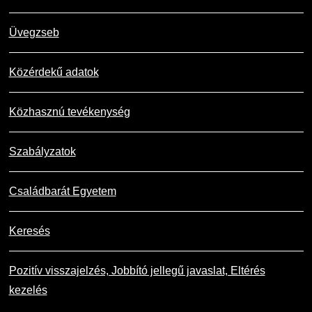
Üvegzseb
Közérdekű adatok
Közhasznú tevékenység
Szabályzatok
Családbarát Egyetem
Keresés
Pozitív visszajelzés, Jobbító jellegű javaslat, Eltérés
kezelés