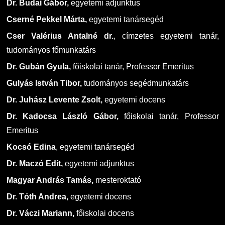
Dr. Budai Gábor,
egyetemi adjunktus
Cserné Pekkel Márta,
egyetemi tanársegéd
Cser Valérius Antalné dr.
, címzetes egyetemi tanár,
tudományos főmunkatárs
Dr. Gubán Gyula,
főiskolai tanár, Professor Emeritus
Gulyás István Tibor,
tudományos segédmunkatárs
Dr. Juhász Levente Zsolt,
egyetemi docens
Dr. Kadocsa László Gábor,
főiskolai tanár, Professor
Emeritus
Kocsó Edina
, egyetemi tanársegéd
Dr. Maczó Edit,
egyetemi adjunktus
Magyar András Tamás,
mesteroktató
Dr. Tóth Andrea,
egyetemi docens
Dr. Váczi Mariann,
főiskolai docens