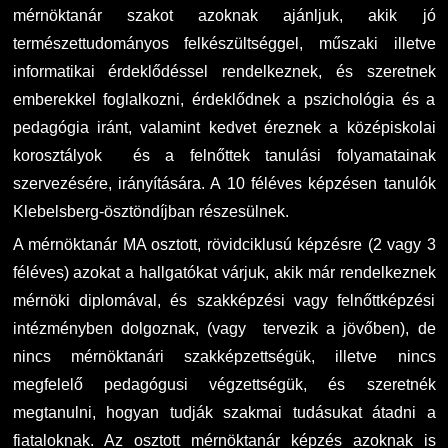
mérnöktanár szakot azoknak ajánljuk, akik jó
természettudományos felkészültséggel, műszaki illetve
informatikai érdeklődéssel rendelkeznek, és szeretnek
emberekkel foglalkozni, érdeklődnek a pszichológia és a
pedagógia iránt, valamint kedvet éreznek a középiskolai
korosztályok és a felnőttek tanulási folyamatainak
szervezésére, irányítására. A 10 féléves képzésen tanulók
Klebelsberg-ösztöndíjban részesülnek.
A mérnöktanár MA osztott, rövidciklusú képzésre (2 vagy 3
féléves) azokat a hallgatókat várjuk, akik már rendelkeznek
mérnöki diplomával, és szakképzési vagy felnőttképzési
intézményben dolgoznak, (vagy tervezik a jövőben), de
nincs mérnöktanári szakképzettségük, illetve nincs
megfelelő pedagógusi végzettségük, és szeretnék
megtanulni, hogyan tudják szakmai tudásukat átadni a
fiataloknak. Az osztott mérnöktanár képzés azoknak is