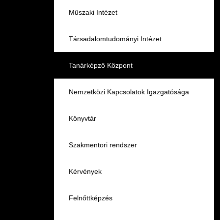
Pályaorientációs tanácsadás
HASIT
Műszaki Intézet
MTMI Szakok
Nyelvvizsga
Társadalomtudományi Intézet
Sportolóként egyetemista
Neptun
Tanárképző Központ
DIÁKHITEL
Nemzetközi Kapcsolatok Igazgatósága
Moodle
Könyvtár
Átjelentkezőknek
Szakmentori rendszer
Hallgatói pályázatok
Kérvények
Karrier
Felnőttképzés