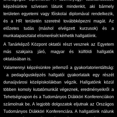
képzésünkre szívesen látunk mindenkit, aki bármely
területen egyetemi vagy főiskolai diplomával rendelkezik,
és a HR területén szeretné továbbképezni magát. Az
előzetes tudás (máshol elvégzett kurzusok) és a
munkatapasztalat elismerését kérhetik hallgatóink.
A Tanárképző Központ oktatói részt vesznek az Egyetem
más szakjaira járó, magyar és külföldi hallgatók
oktatásában is.
Valamennyi képzésünkre jellemző a gyakorlatorientáltság:
a pedagógusképzés hallgatói gyakorlataik egy részét
dunaújvárosi középiskolákban végzik. Hallgatóink közül
többen komoly kutatómunkát végeznek, eredményeikről a
Tehetségnapon és a Tudományos Diákköri Konferenciákon
számolnak be. A legjobb dolgozatok eljutnak az Országos
Tudományos Diákköri Konferenciára. A hallgatóink nálunk