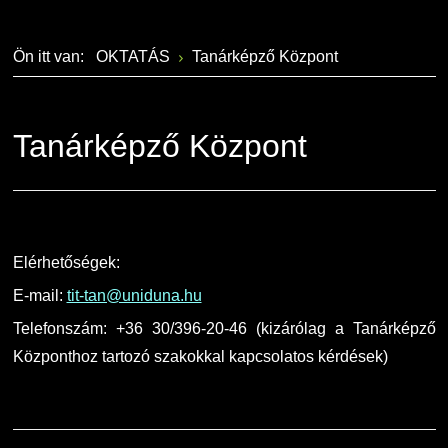
Szervezeti ábra
Galéria
Ön itt van:
OKTATÁS
Tanárképző Központ
Érdekvédelmi testületek
Díjak, elismerések
Kapcsolat
Tanárképző Központ
Telefonkönyv
Minőségirányítás
Elérhetőségek:
Intézményi és Tanulmányi Tájékoztató
E-mail:
tit-tan@uniduna.hu
Telefonszám: +36 30/396-20-46 (kizárólag a Tanárképző
Együttműködő partnereink
Központhoz tartozó szakokkal kapcsolatos kérdések)