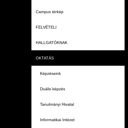
Campus térkép
Videók
FELVÉTELI
Álláshirdetések
HALLGATÓKNAK
Pontozási rendszer szabályai
OKTATÁS
Felvetteknek
Képzéseink
Képzéseink
Duális képzés
Képzéseink
Duális képzés
Könyvtár
Duális képzés
Átjelentkezés
K+F+I
Tanulmányi Hivatal
Gyakori Kérdések
Tanulmányi Tájékoztató
Informatikai Intézet