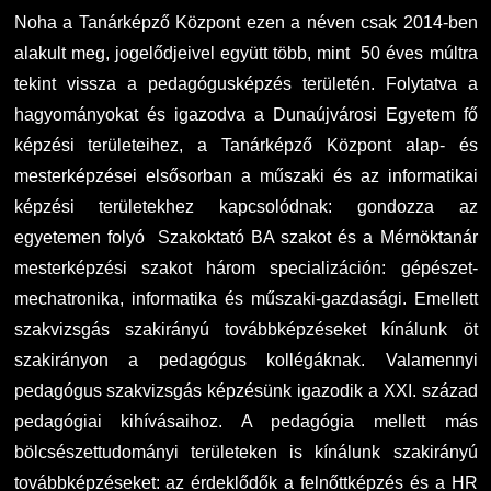
Noha a Tanárképző Központ ezen a néven csak 2014-ben
alakult meg, jogelődjeivel együtt több, mint 50 éves múltra
tekint vissza a pedagógusképzés területén. Folytatva a
hagyományokat és igazodva a Dunaújvárosi Egyetem fő
képzési területeihez, a Tanárképző Központ alap- és
mesterképzései elsősorban a műszaki és az informatikai
képzési területekhez kapcsolódnak: gondozza az
egyetemen folyó Szakoktató BA szakot és a Mérnöktanár
mesterképzési szakot három specializáción: gépészet-
mechatronika, informatika és műszaki-gazdasági. Emellett
szakvizsgás szakirányú továbbképzéseket kínálunk öt
szakirányon a pedagógus kollégáknak. Valamennyi
pedagógus szakvizsgás képzésünk igazodik a XXI. század
pedagógiai kihívásaihoz. A pedagógia mellett más
bölcsészettudományi területeken is kínálunk szakirányú
továbbképzéseket: az érdeklődők a felnőttképzés és a HR