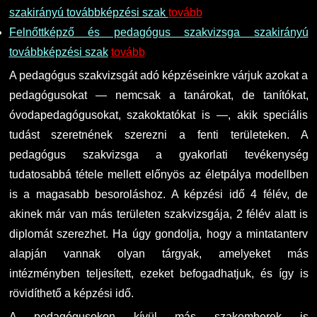
szakirányú továbbképzési szak
tovább
Felnőttképző és pedagógus szakvizsga szakirányú
továbbképzési szak
tovább
A pedagógus szakvizsgát adó képzéseinkre várjuk azokat a
pedagógusokat — nemcsak a tanárokat, de tanítókat,
óvodapedagógusokat, szakoktatókat is —, akik speciális
tudást szeretnének szerezni a fenti területeken. A
pedagógus szakvizsga a gyakorlati tevékenység
tudatosabbá tétele mellett előnyös az életpálya modellben
is a magasabb besoroláshoz. A képzési idő 4 félév, de
akinek már van más területen szakvizsgája, 2 félév alatt is
diplomát szerezhet. Ha úgy gondolja, hogy a mintatanterv
alapján vannak olyan tárgyak, amelyeket más
intézményben teljesített, ezeket befogadhatjuk, és így is
rövidíthető a képzési idő.
A pedagógusokon kívül más szakemberek is