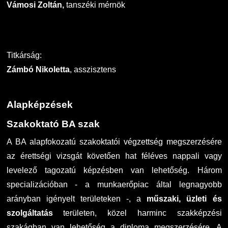
Vámosi Zoltán,
tanszéki mérnök
Titkárság:
Zámbó Nikoletta
, asszisztens
Alapképzések
Szakoktató BA szak
A BA alapfokozatú szakoktatói végzettség megszerzésére
az érettségi vizsgát követően hat féléves nappali vagy
levelező tagozatú képzésben van lehetőség. Három
specializációban - a munkaerőpiac által legnagyobb
arányban igényelt területeken -, a
műszaki, üzleti és
szolgáltatás
területen, közel harminc szakképzési
szakágban van lehetőség a diploma megszerzésére. A