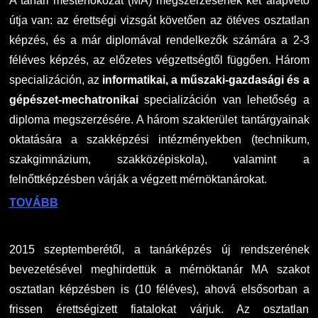
A tanári mesterfokozat (MA) megszerzésének két alapvető
útja van: az érettségi vizsgát követően az ötéves osztatlan
képzés, és a már diplomával rendelkezők számára a 2-3
féléves képzés, az előzetes végzettségtől függően. Három
specializáción, az
informatikai, a műszaki-gazdasági és a
gépészet-mechatronikai
specializáción van lehetőség a
diploma megszerzésére. A három szakterület tantárgyainak
oktatására a szakképzési intézményekben (technikum,
szakgimnázium, szakközépiskola), valamint a
felnőttképzésben várják a végzett mérnöktanárokat.
TOVÁBB
2015 szeptemberétől, a tanárképzés új rendszerének
bevezetésével meghirdettük a mérnöktanár MA szakot
osztatlan képzésben is (10 féléves), ahová elsősorban a
frissen érettségizett fiatalokat várjuk. Az osztatlan