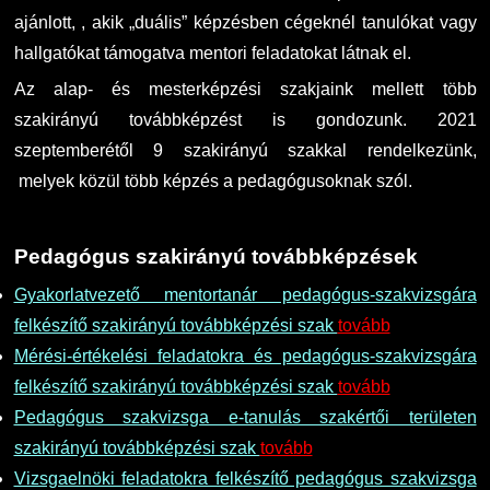
ajánlott, , akik „duális” képzésben cégeknél tanulókat vagy
hallgatókat támogatva mentori feladatokat látnak el.
Az alap- és mesterképzési szakjaink mellett több
szakirányú továbbképzést is gondozunk. 2021
szeptemberétől 9 szakirányú szakkal rendelkezünk,
melyek közül több képzés a pedagógusoknak szól.
Pedagógus szakirányú továbbképzések
Gyakorlatvezető mentortanár pedagógus-szakvizsgára
felkészítő szakirányú továbbképzési szak
tovább
Mérési-értékelési feladatokra és pedagógus-szakvizsgára
felkészítő szakirányú továbbképzési szak
tovább
Pedagógus szakvizsga e-tanulás szakértői területen
szakirányú továbbképzési szak
tovább
Vizsgaelnöki feladatokra felkészítő pedagógus szakvizsga