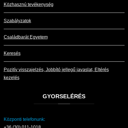
Közhasznú tevékenység
Szabályzatok
Családbarát Egyetem
Keresés
Pozitív visszajelzés, Jobbító jellegű javaslat, Eltérés
kezelés
GYORSELÉRÉS
Központi telefonunk:
+36 (30) 011-1018