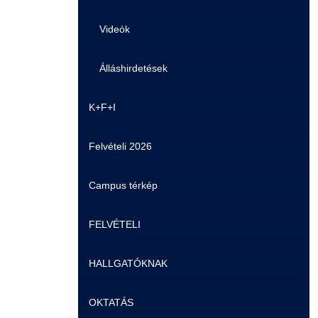
Videók
Álláshirdetések
K+F+I
Felvételi 2026
Campus térkép
FELVÉTELI
HALLGATÓKNAK
Pontozási rendszer szabályai
OKTATÁS
Felvetteknek
Képzéseink