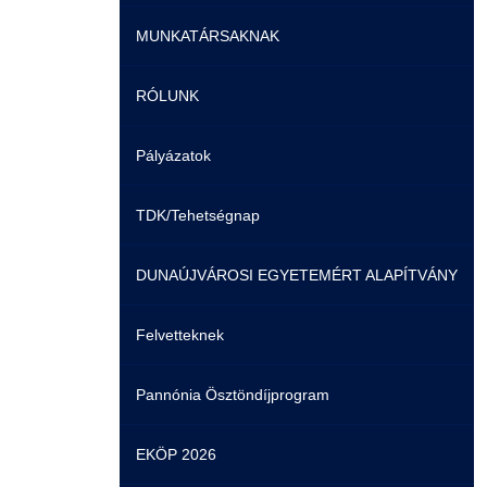
MUNKATÁRSAKNAK
Képzéseink
Duális képzés
Képzéseink
RÓLUNK
Duális képzés
Könyvtár
Duális képzés
Képzéseink
Pályázatok
Átjelentkezés
K+F+I
Tanulmányi Hivatal
Könyvtár
Rektori köszöntő
TDK/Tehetségnap
Gyakori Kérdések
Tanulmányi Tájékoztató
Informatikai Intézet
K+F+I
Az intézményről
DUNAÚJVÁROSI EGYETEMÉRT ALAPÍTVÁNY
Pályaorientációs tanácsadás
HASIT
Műszaki Intézet
HASIT
Dunaújvárosi Egyetemért Alapítvány
Felvetteknek
MTMI Szakok
Nyelvvizsga
Társadalomtudományi Intézet
Neptun
Közhasznú tevékenység
Pannónia Ösztöndíjprogram
Sportolóként egyetemista
Neptun
Tanárképző Központ
Moodle
K+F+I
EKÖP 2026
DIÁKHITEL
Nemzetközi Kapcsolatok Igazgatósága
Szolgáltatások
Selmeci diákhagyományok