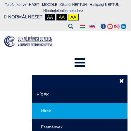
Telefonkönyv
-
HASIT
-
MOODLE
-
Oktatói NEPTUN
-
Hallgatói NEPTUN
-
Hibabejelentés-helpdesk
NORMÁL NÉZET
AA
AA
AA
HÍREK
Hírek
Események