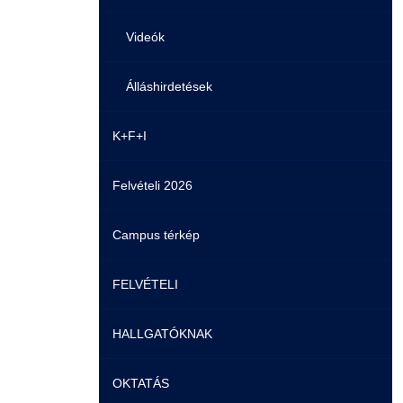
Videók
Álláshirdetések
K+F+I
Felvételi 2026
Campus térkép
FELVÉTELI
HALLGATÓKNAK
Pontozási rendszer szabályai
OKTATÁS
Felvetteknek
Képzéseink