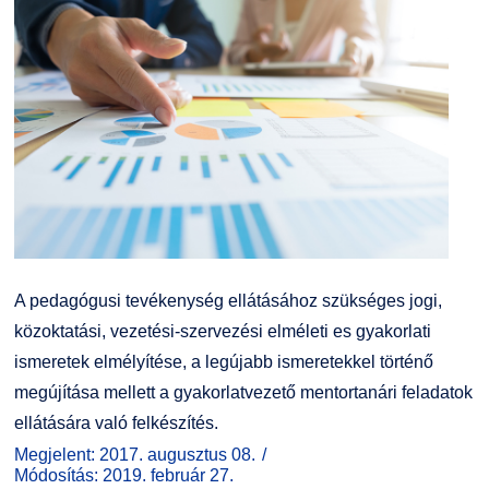
Kiemelt ösztöndíjak
K+F+I
Együttműködő partnereink
Nemzetközi Lehetőségek
Átjelentkezőknek
Szolgáltatások
Kapcsolat
Fordítási Szolgáltatások
TDK/Tehetségnap
GY.I.K.
Online Studium
A pedagógusi tevékenység ellátásához szükséges jogi,
DUE Hallgatói laptop használati segédlet
Képzési Életpályamodell
közoktatási, vezetési-szervezési elméleti es gyakorlati
ismeretek elmélyítése, a legújabb ismeretekkel történő
Kerpely Antal Szakkollégium KASZK
Atomerőművi Képzési Bázis
megújítása mellett a gyakorlatvezető mentortanári feladatok
ellátására való felkészítés.
Megjelent: 2017. augusztus 08.
Módosítás: 2019. február 27.