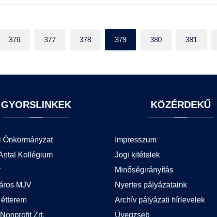
376
377
378
379
380
381
GYORSLINKEK
KÖZÉRDEKŰ
i Önkormányzat
Impresszum
Antal Kollégium
Jogi kitételek
r
Minőségirányítás
áros MJV
Nyertes pályázataink
étterem
Archív pályázati hírlevelek
Nonprofit Zrt.
Üvegzseb