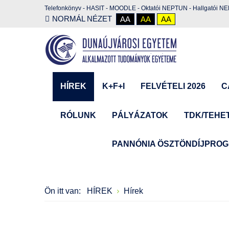
Telefonkönyv
-
HASIT
-
MOODLE
-
Oktatói NEPTUN
-
Hallgatói N
NORMÁL NÉZET
AA
AA
AA
HÍREK
K+F+I
FELVÉTELI 2026
C
RÓLUNK
PÁLYÁZATOK
TDK/TEHE
PANNÓNIA ÖSZTÖNDÍJPRO
Ön itt van:
HÍREK
Hírek