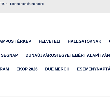
EPTUN
-
Hibabejelentés-helpdesk
AMPUS TÉRKÉP
FELVÉTELI
HALLGATÓKNAK
TSÉGNAP
DUNAÚJVÁROSI EGYETEMÉRT ALAPÍTVÁ
GRAM
EKÖP 2026
DUE MERCH
ESEMÉNYNAPT