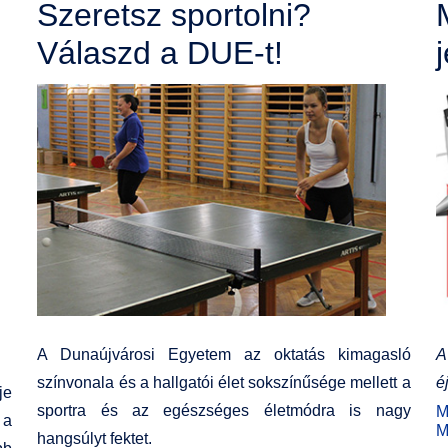
Szeretsz sportolni?
Válaszd a DUE-t!
A Dunaújvárosi Egyetem az oktatás kimagasló
A
színvonala és a hallgatói élet sokszínűsége mellett a
é
je
sportra és az egészséges életmódra is nagy
M
 a
M
hangsúlyt fektet.