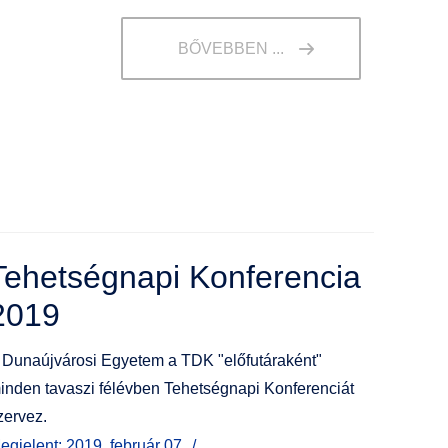
BŐVEBBEN ...
Tehetségnapi Konferencia
2019
 Dunaújvárosi Egyetem a TDK "előfutáraként"
inden tavaszi félévben Tehetségnapi Konferenciát
zervez.
egjelent: 2019. február 07.