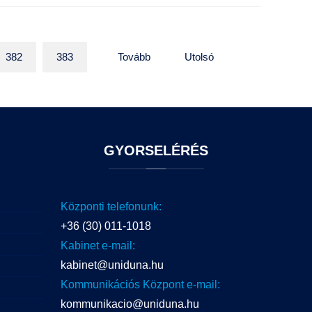
382
383
Tovább
Utolsó
GYORSELÉRÉS
Központi telefonunk:
+36 (30) 011-1018
Kabinet e-mail:
kabinet@uniduna.hu
Kommunikációs Központ e-mail:
kommunikacio@uniduna.hu