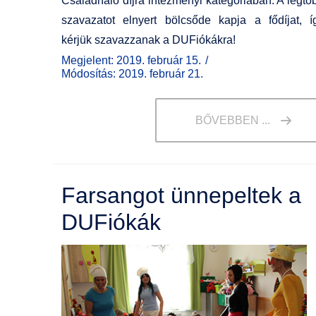
Családháló díjra intézményi kategóriában. A legtö
szavazatot elnyert bölcsőde kapja a fődíjat, í
kérjük szavazzanak a DUFiókákra!
Megjelent: 2019. február 15.
Módosítás: 2019. február 21.
BŐVEBBEN ...
Farsangot ünnepeltek a
DUFiókák