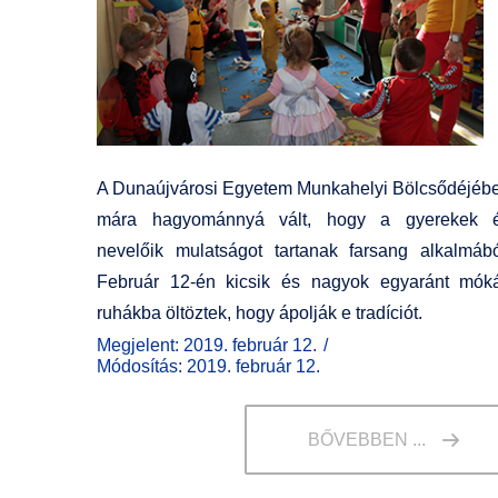
A Dunaújvárosi Egyetem Munkahelyi Bölcsődéjéb
mára hagyománnyá vált, hogy a gyerekek 
nevelőik mulatságot tartanak farsang alkalmábó
Február 12-én kicsik és nagyok egyaránt mók
ruhákba öltöztek, hogy ápolják e tradíciót.
Megjelent: 2019. február 12.
Módosítás: 2019. február 12.
BŐVEBBEN ...