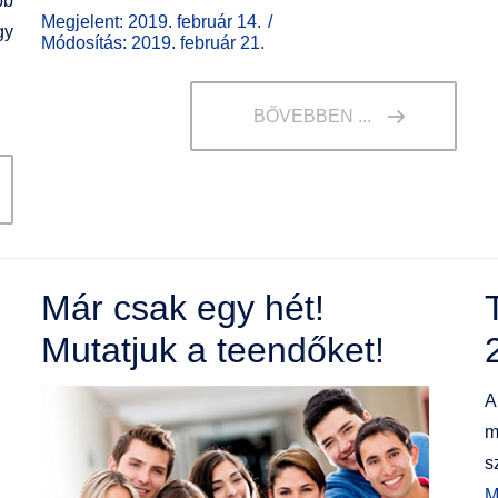
bb
Megjelent: 2019. február 14.
gy
Módosítás: 2019. február 21.
BŐVEBBEN ...
Már csak egy hét!
Mutatjuk a teendőket!
A
m
s
M