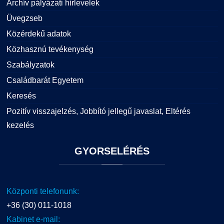
Archív pályázati hírlevelek
Üvegzseb
Közérdekű adatok
Közhasznú tevékenység
Szabályzatok
Családbarát Egyetem
Keresés
Pozitív visszajelzés, Jobbító jellegű javaslat, Eltérés
kezelés
GYORSELÉRÉS
Központi telefonunk:
+36 (30) 011-1018
Kabinet e-mail: