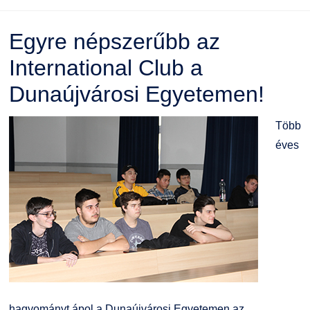
Egyre népszerűbb az
International Club a
Dunaújvárosi Egyetemen!
Több
éves
hagyományt ápol a Dunaújvárosi Egyetemen az