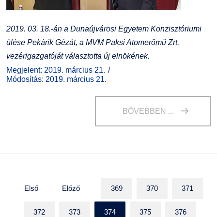
2019. 03. 18.-án a Dunaújvárosi Egyetem Konzisztóriumi
ülése Pekárik Gézát, a MVM Paksi Atomerőmű Zrt.
vezérigazgatóját választotta új elnökének.
Megjelent: 2019. március 21.
Módosítás: 2019. március 21.
BŐVEBBEN ...
Első
Előző
369
370
371
372
373
374
375
376