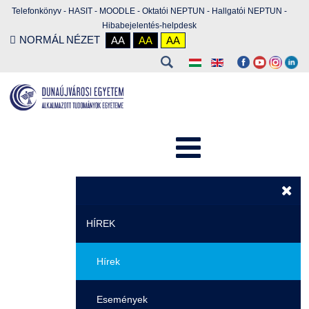
Telefonkönyv
-
HASIT
-
MOODLE
-
Oktatói NEPTUN
-
Hallgatói NEPTUN
-
Hibabejelentés-helpdesk
NORMÁL NÉZET
AA
AA
AA
HÍREK
Hírek
Események