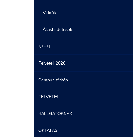
Videók
Álláshirdetések
K+F+I
Felvételi 2026
Campus térkép
FELVÉTELI
HALLGATÓKNAK
Pontozási rendszer szabályai
OKTATÁS
Felvetteknek
Képzéseink