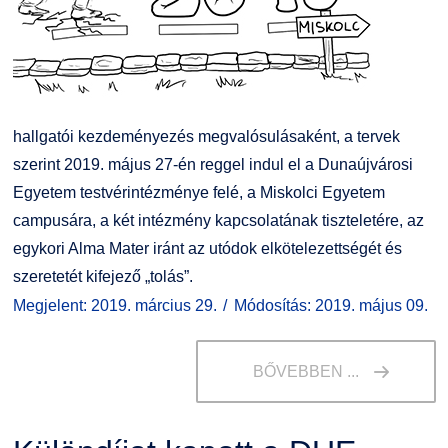
Kiemelt ösztöndíjak
K+F+I
Együttműködő partnereink
Nemzetközi Lehetőségek
Átjelentkezőknek
Szolgáltatások
Kapcsolat
hallgatói kezdeményezés megvalósulásaként, a tervek
szerint 2019. május 27-én reggel indul el a Dunaújvárosi
Fordítási Szolgáltatások
TDK/Tehetségnap
Egyetem testvérintézménye felé, a Miskolci Egyetem
campusára, a két intézmény kapcsolatának tiszteletére, az
GY.I.K.
Online Studium
egykori Alma Mater iránt az utódok elkötelezettségét és
szeretetét kifejező „tolás”.
DUE Hallgatói laptop használati segédlet
Képzési Életpályamodell
Megjelent: 2019. március 29.
Módosítás: 2019. május 09.
Kerpely Antal Szakkollégium KASZK
Atomerőművi Képzési Bázis
BŐVEBBEN ...