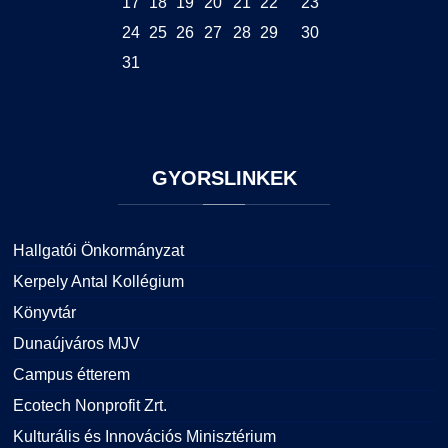
17
18
19
20
21
22
23
24
25
26
27
28
29
30
31
GYORSLINKEK
Hallgatói Önkormányzat
Kerpely Antal Kollégium
Könyvtár
Dunaújváros MJV
Campus étterem
Ecotech Nonprofit Zrt.
Kulturális és Innovációs Minisztérium