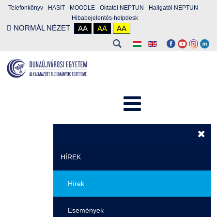
Telefonkönyv
-
HASIT
-
MOODLE
-
Oktatói NEPTUN
-
Hallgatói NEPTUN
-
Hibabejelentés-helpdesk
NORMÁL NÉZET
AA
AA
AA
HÍREK
Hírek
Események