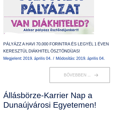
Kiemelt ösztöndíjak
K+F+I
Együttműködő partnereink
Nemzetközi Lehetőségek
Átjelentkezőknek
Szolgáltatások
Kapcsolat
PÁLYÁZZ A HAVI 70.000 FORINTRA ÉS LEGYÉL 1 ÉVEN
Fordítási Szolgáltatások
TDK/Tehetségnap
KERESZTÜL DIÁKHITEL ÖSZTÖNDÍJAS!
Megjelent: 2019. április 04.
Módosítás: 2019. április 04.
GY.I.K.
Online Studium
DUE Hallgatói laptop használati segédlet
Képzési Életpályamodell
BŐVEBBEN ...
Kerpely Antal Szakkollégium KASZK
Atomerőművi Képzési Bázis
Állásbörze-Karrier Nap a
Dunaújvárosi Egyetemen!