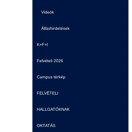
Videók
Álláshirdetések
K+F+I
Felvételi 2026
Campus térkép
FELVÉTELI
HALLGATÓKNAK
Pontozási rendszer szabályai
OKTATÁS
Felvetteknek
Képzéseink