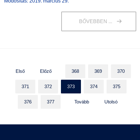
Módosítás: 2019. március 29.
BŐVEBBEN ...
Első
Előző
368
369
370
371
372
373
374
375
376
377
Tovább
Utolsó