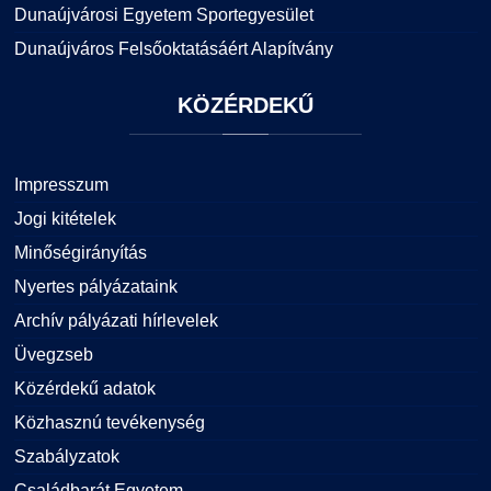
Dunaújvárosi Egyetem Sportegyesület
Dunaújváros Felsőoktatásáért Alapítvány
KÖZÉRDEKŰ
Impresszum
Jogi kitételek
Minőségirányítás
Nyertes pályázataink
Archív pályázati hírlevelek
Üvegzseb
Közérdekű adatok
Közhasznú tevékenység
Szabályzatok
Családbarát Egyetem