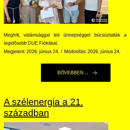
Nemzetközi Lehetőségek
Átjelentkezőknek
Szolgáltatások
Kapcsolat
Meghitt, vidámsággal teli ünnepséggel búcsúztatták a
legidősebb DUE Fiókákat.
Fordítási Szolgáltatások
TDK/Tehetségnap
Megjelent: 2026. június 24.
Módosítás: 2026. június 24.
GY.I.K.
Online Studium
BŐVEBBEN ...
DUE Hallgatói laptop használati segédlet
Képzési Életpályamodell
Kerpely Antal Szakkollégium KASZK
Atomerőművi Képzési Bázis
A szélenergia a 21.
században