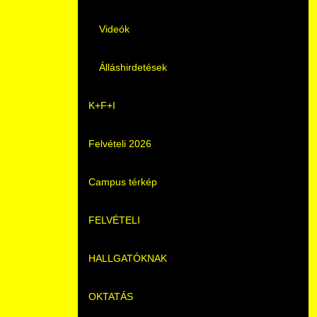
Videók
Álláshirdetések
K+F+I
Felvételi 2026
Campus térkép
FELVÉTELI
HALLGATÓKNAK
Pontozási rendszer szabályai
OKTATÁS
Felvetteknek
Képzéseink