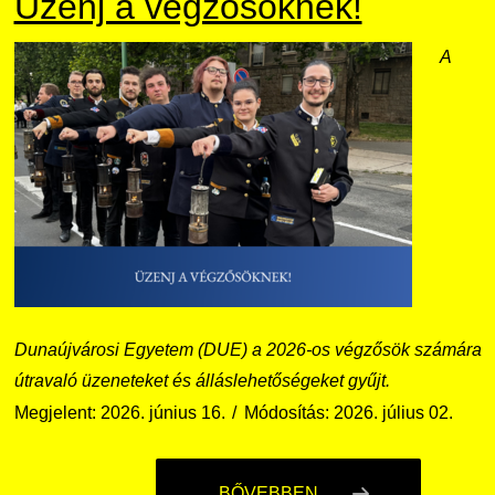
Üzenj a végzősöknek!
A
Dunaújvárosi Egyetem (DUE) a 2026-os végzősök számára
útravaló üzeneteket és álláslehetőségeket gyűjt.
Megjelent: 2026. június 16.
Módosítás: 2026. július 02.
BŐVEBBEN ...