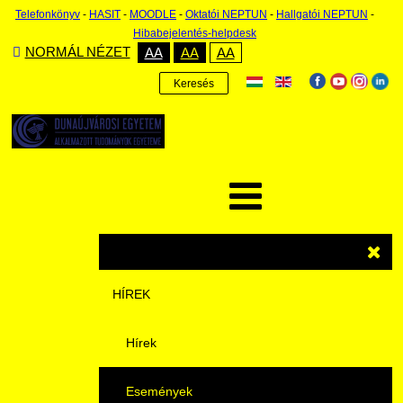
Telefonkönyv
-
HASIT
-
MOODLE
-
Oktatói NEPTUN
-
Hallgatói NEPTUN
-
Hibabejelentés-helpdesk
NORMÁL NÉZET
AA
AA
AA
Keresés
HÍREK
Hírek
Események