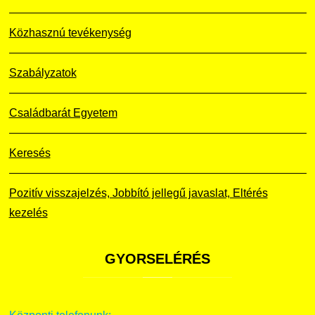
Közhasznú tevékenység
Szabályzatok
Családbarát Egyetem
Keresés
Pozitív visszajelzés, Jobbító jellegű javaslat, Eltérés
kezelés
GYORSELÉRÉS