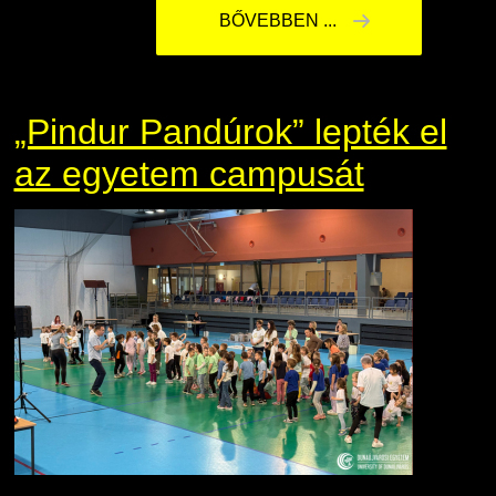
BŐVEBBEN ...
„Pindur Pandúrok” lepték el
az egyetem campusát