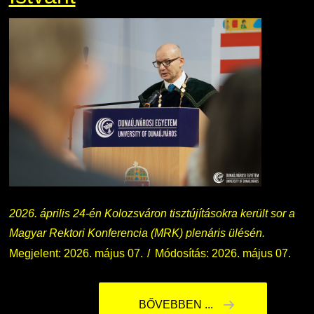
2026. április 24-én Kolozsváron tisztújításokra került sor a
Magyar Rektori Konferencia (MRK) plenáris ülésén.
Megjelent: 2026. május 07.
Módosítás: 2026. május 07.
BŐVEBBEN ...