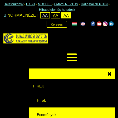
Telefonkönyv
-
HASIT
-
MOODLE
-
Oktatói NEPTUN
-
Hallgatói NEPTUN
-
Hibabejelentés-helpdesk
NORMÁL NÉZET
AA
AA
AA
Keresés
HÍREK
Hírek
Események