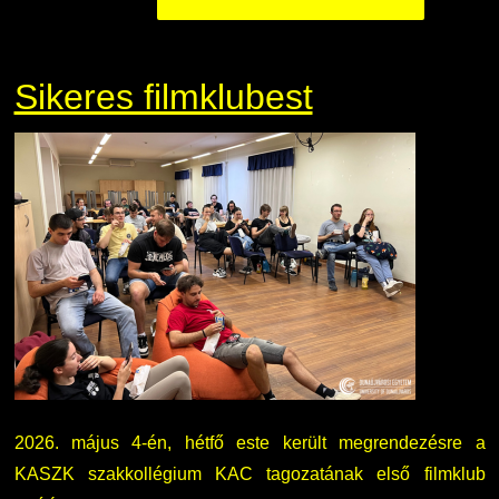
Sikeres filmklubest
2026. május 4-én, hétfő este került megrendezésre a
KASZK szakkollégium KAC tagozatának első filmklub