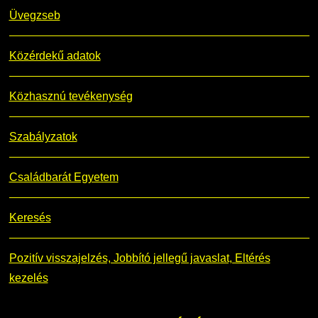
Üvegzseb
Közérdekű adatok
Közhasznú tevékenység
Szabályzatok
Családbarát Egyetem
Keresés
Pozitív visszajelzés, Jobbító jellegű javaslat, Eltérés
kezelés