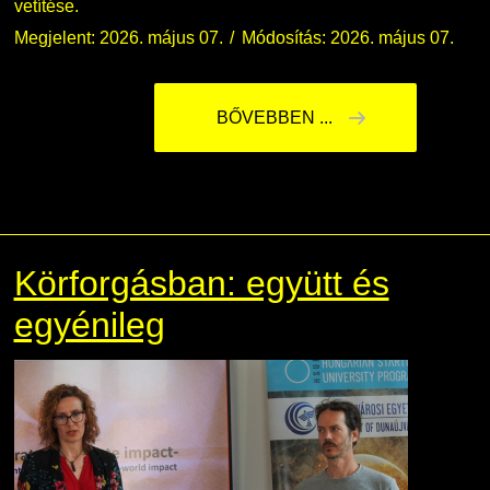
vetítése.
Megjelent: 2026. május 07.
Módosítás: 2026. május 07.
BŐVEBBEN ...
Körforgásban: együtt és
egyénileg