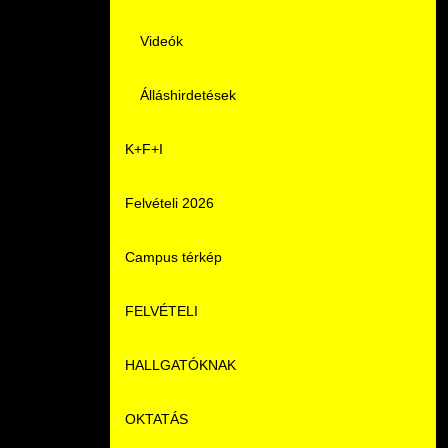
Videók
Álláshirdetések
K+F+I
Felvételi 2026
Campus térkép
FELVÉTELI
HALLGATÓKNAK
Pontozási rendszer szabályai
OKTATÁS
Felvetteknek
Képzéseink