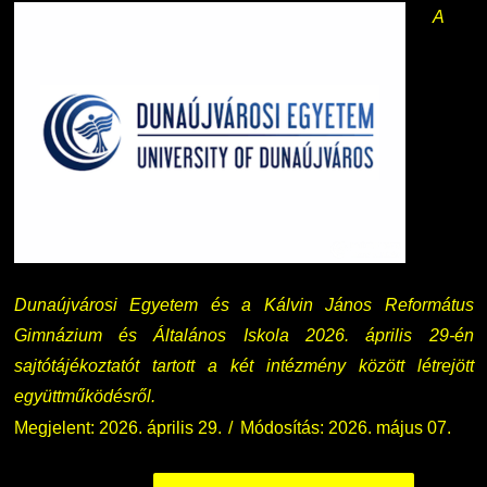
A
Dunaújvárosi Egyetem és a Kálvin János Református
Gimnázium és Általános Iskola 2026. április 29-én
sajtótájékoztatót tartott a két intézmény között létrejött
együttműködésről.
Megjelent: 2026. április 29.
Módosítás: 2026. május 07.