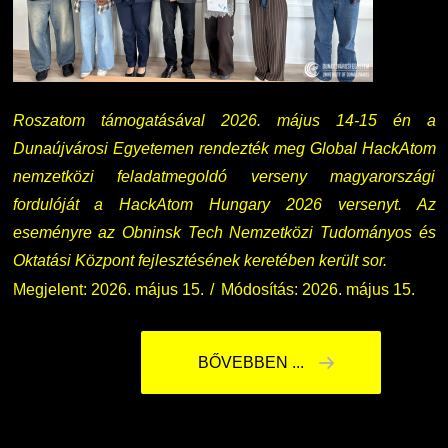
Nemzetközi Lehetőségek
Átjelentkezőknek
Szolgáltatások
Kapcsolat
Roszatom támogatásával 2026. május 14-15 én a
Dunaújvárosi Egyetemen rendezték meg Global HackAtom
Fordítási Szolgáltatások
TDK/Tehetségnap
nemzetközi feladatmegoldó verseny magyarországi
fordulóját a HackAtom Hungary 2026 versenyt. Az
GY.I.K.
Online Studium
eseményre az Obninsk Tech Nemzetközi Tudományos és
Oktatási Központ fejlesztésének keretében került sor.
DUE Hallgatói laptop használati segédlet
Képzési Életpályamodell
Megjelent: 2026. május 15.
Módosítás: 2026. május 15.
Kerpely Antal Szakkollégium KASZK
Atomerőművi Képzési Bázis
BŐVEBBEN ...