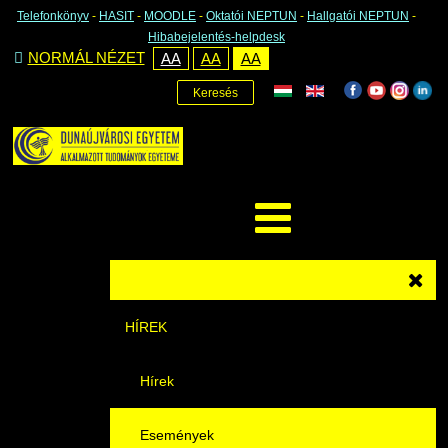
Telefonkönyv
-
HASIT
-
MOODLE
-
Oktatói NEPTUN
-
Hallgatói NEPTUN
-
Hibabejelentés-helpdesk
NORMÁL NÉZET
AA
AA
AA
Keresés
HÍREK
Hírek
Események