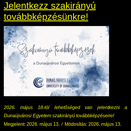
Jelentkezz szakirányú
továbbképzésünkre!
2026. május 18-tól lehetőséged van jelentkezni a
Dunaújvárosi Egyetem szakirányú továbbképzéseire!
Megjelent: 2026. május 13.
Módosítás: 2026. május 13.