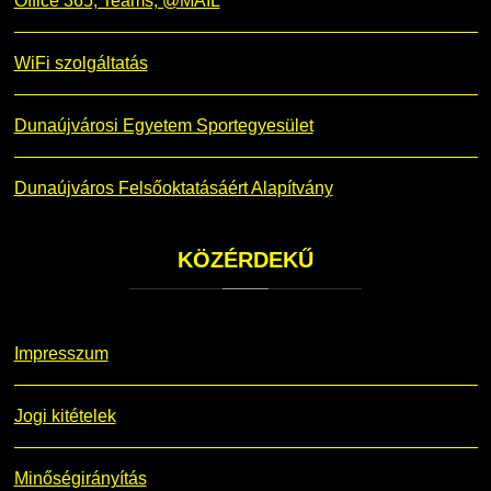
Office 365, Teams, @MAIL
WiFi szolgáltatás
Dunaújvárosi Egyetem Sportegyesület
Dunaújváros Felsőoktatásáért Alapítvány
KÖZÉRDEKŰ
Impresszum
Jogi kitételek
Minőségirányítás