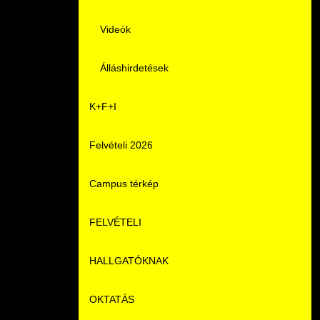
Videók
Álláshirdetések
K+F+I
Felvételi 2026
Campus térkép
FELVÉTELI
HALLGATÓKNAK
Pontozási rendszer szabályai
OKTATÁS
Felvetteknek
Képzéseink