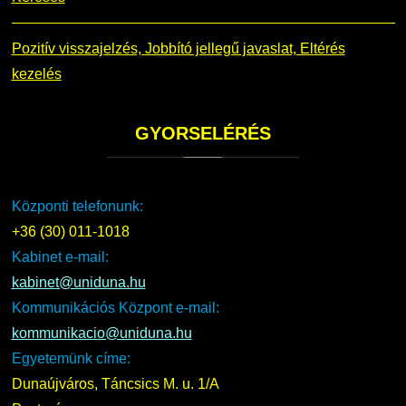
Pozitív visszajelzés, Jobbító jellegű javaslat, Eltérés
kezelés
GYORSELÉRÉS
Központi telefonunk:
+36 (30) 011-1018
Kabinet e-mail:
kabinet@uniduna.hu
Kommunikációs Központ e-mail:
kommunikacio@uniduna.hu
Egyetemünk címe:
Dunaújváros, Táncsics M. u. 1/A