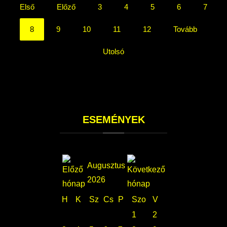
Első
Előző
3
4
5
6
7
8
9
10
11
12
Tovább
Utolsó
ESEMÉNYEK
Augusztus
2026
H
K
Sz
Cs
P
Szo
V
1
2