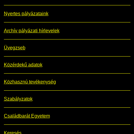
Nyertes pályázataink
Archív pályázati hírlevelek
Üvegzseb
Közérdekű adatok
Közhasznú tevékenység
Szabályzatok
Családbarát Egyetem
Keresés