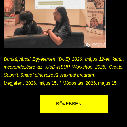
Dunaújvárosi Egyetemen (DUE) 2026. május 12-én került
megrendezésre az „UoD-HSUP Workshop 2026: Create,
Submit, Share” elnevezésű szakmai program.
Megjelent: 2026. május 15.
Módosítás: 2026. május 15.
BŐVEBBEN ...