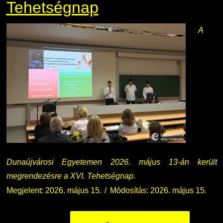
Tehetségnap
A
Dunaújvárosi Egyetemen 2026. május 13-án került
megrendezésre a XVI. Tehetségnap.
Megjelent: 2026. május 15.
Módosítás: 2026. május 15.