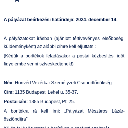
Ft
A pályázat beérkezési határideje: 2024. december 14.
A pályázatokat írásban (ajánlott tértivevényes elsőbbségi
küldeményként) az alábbi címre kell eljuttatni:
(Kérjük a borítékok feladásakor a postai kézbesítési időt
figyelembe venni szíveskedjenek!)
Név:
Honvéd Vezérkar Személyzeti Csoportfőnökség
Cím:
1135 Budapest, Lehel u. 35-37.
Postai cím:
1885 Budapest, Pf. 25.
A borítékra rá kell írni
: „Pályázat Mészáros Lázár-
ösztöndíjra”