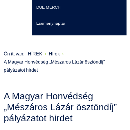
DUE MERCH
Moodle
Könyvtár
Családbarát Szolgáltató
Szervezeti felépítés
Eseménynaptár
Átjelentkezőknek
Szakmentori rendszer
Dokumentumok
Szabályzatok
Hallgatói pályázatok
Kérvények
Szervezeti ábra
Galéria
Ön itt van:
HÍREK
Hírek
Karrier
Felnőttképzés
Érdekvédelmi testületek
Díjak, elismerések
A Magyar Honvédség „Mészáros Lázár ösztöndíj”
pályázatot hirdet
Családbarát Szolgáltató
Origó nyelvvizsga
Kapcsolat
EHÖK
HASIT
Telefonkönyv
A Magyar Honvédség
Hallgatókra érvényes szabályzatok
Neptun
Minőségirányítás
„Mészáros Lázár ösztöndíj”
pályázatot hirdet
Ösztöndíjak
Moodle
Intézményi és Tanulmányi Tájékoztató