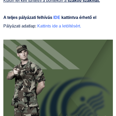
Külön fel kell tüntetni a borítékon a
szakot/ szakmát.
A teljes pályázati felhívás
IDE
kattintva érhető el
Pályázati adatlap:
Kattints ide a letöltésért.