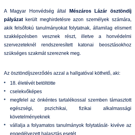
Kiemelt ösztöndíjak
K+F+I
Együttműködő partnereink
A Magyar Honvédség által
Mészáros Lázár ösztöndíj
pályázat
került meghirdetésre azon személyek számára,
Nemzetközi Lehetőségek
Átjelentkezőknek
akik felsőfokú tanulmányokat folytatnak, államilag elismert
szakképzésben vesznek részt, illetve a honvédelmi
Szolgáltatások
Kapcsolat
szervezeteknél rendszeresített katonai beosztásokhoz
szükséges szakmát szereznek meg.
Fordítási Szolgáltatások
TDK/Tehetségnap
GY.I.K.
Online Studium
Az ösztöndíjszerződés azzal a hallgatóval köthető, aki:
18. életévét betöltötte
DUE Hallgatói laptop használati segédlet
Képzési Életpályamodell
cselekvőképes
megfelel az önkéntes tartalékossal szemben támasztott
Kerpely Antal Szakkollégium KASZK
Atomerőművi Képzési Bázis
egészségi, pszichikai, fizikai alkalmassági
követelményeknek
vállalja a folyamatos tanulmányok folytatását- kivéve az
engedélyezett halasztás esetét