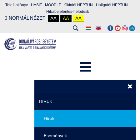
Telefonkönyv
-
HASIT
-
MOODLE
-
Oktatói NEPTUN
-
Hallgatói NEPTUN
-
Hibabejelentés-helpdesk
NORMÁL NÉZET
AA
AA
AA
HÍREK
Hírek
Események