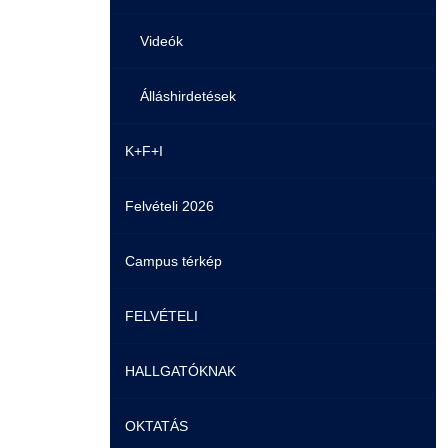
Videók
Álláshirdetések
K+F+I
Felvételi 2026
Campus térkép
FELVÉTELI
HALLGATÓKNAK
Pontozási rendszer szabályai
OKTATÁS
Felvetteknek
Képzéseink