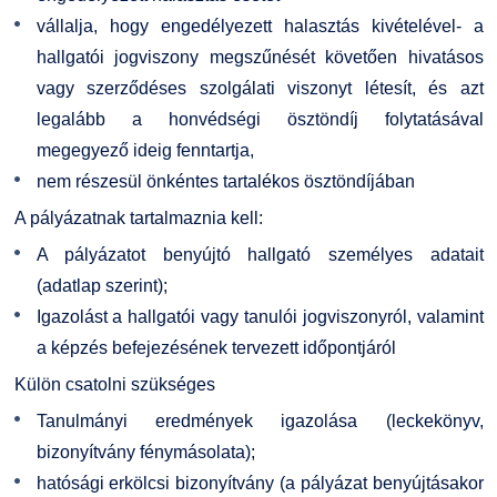
vállalja, hogy engedélyezett halasztás kivételével- a
hallgatói jogviszony megszűnését követően hivatásos
vagy szerződéses szolgálati viszonyt létesít, és azt
legalább a honvédségi ösztöndíj folytatásával
megegyező ideig fenntartja,
nem részesül önkéntes tartalékos ösztöndíjában
A pályázatnak tartalmaznia kell:
A pályázatot benyújtó hallgató személyes adatait
(adatlap szerint);
Igazolást a hallgatói vagy tanulói jogviszonyról, valamint
a képzés befejezésének tervezett időpontjáról
Külön csatolni szükséges
Tanulmányi eredmények igazolása (leckekönyv,
bizonyítvány fénymásolata);
hatósági erkölcsi bizonyítvány (a pályázat benyújtásakor