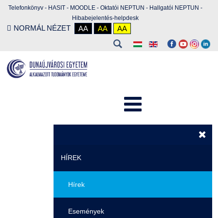
Telefonkönyv
-
HASIT
-
MOODLE
-
Oktatói NEPTUN
-
Hallgatói NEPTUN
-
Hibabejelentés-helpdesk
NORMÁL NÉZET
AA
AA
AA
HÍREK
Hírek
Események