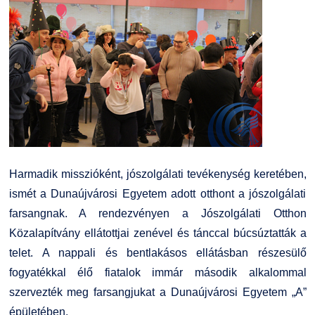
Harmadik misszióként, jószolgálati tevékenység keretében,
ismét a Dunaújvárosi Egyetem adott otthont a jószolgálati
farsangnak. A rendezvényen a Jószolgálati Otthon
Közalapítvány ellátottjai zenével és tánccal búcsúztatták a
telet. A nappali és bentlakásos ellátásban részesülő
fogyatékkal élő fiatalok immár második alkalommal
szervezték meg farsangjukat a Dunaújvárosi Egyetem „A”
épületében.