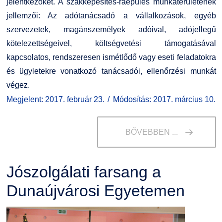
jelentkezőket. A szakképesítés-ráépülés munkaterületének
Kiemelt ösztöndíjak
K+F+I
Együttműködő partnereink
jellemzői: Az adótanácsadó a vállalkozások, egyéb
szervezetek, magánszemélyek adóival, adójellegű
Nemzetközi Lehetőségek
Átjelentkezőknek
kötelezettségeivel, költségvetési támogatásával
kapcsolatos, rendszeresen ismétlődő vagy eseti feladatokra
Szolgáltatások
Kapcsolat
és ügyletekre vonatkozó tanácsadói, ellenőrzési munkát
végez.
Fordítási Szolgáltatások
TDK/Tehetségnap
Megjelent: 2017. február 23.
Módosítás: 2017. március 10.
GY.I.K.
Online Studium
BŐVEBBEN ...
DUE Hallgatói laptop használati segédlet
Képzési Életpályamodell
Jószolgálati farsang a
Kerpely Antal Szakkollégium KASZK
Atomerőművi Képzési Bázis
Dunaújvárosi Egyetemen