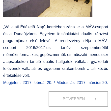
„Vállalati Értékelő Nap” keretében zárta le a MÁV-csoport
és a Dunaújvárosi Egyetem felsőoktatási duális képzési
programjának első félévét. A rendezvény célja a MÁV-
csoport 2016/2017-es tanév szeptemberétől
mérnökinformatikus, gépészmérnök és műszaki menedzser
alapszakokon tanuló duális hallgatók vállalati gyakorlati
félévének vállalati és egyetemi szakemberek általi közös
értékelése volt.
Megjelent: 2017. február 20.
Módosítás: 2017. március 20.
BŐVEBBEN ...