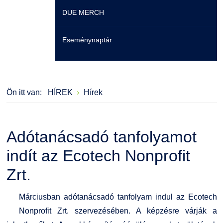
DUE MERCH
Moodle
Könyvtár
Családbarát Szolgáltató
Szervezeti felépítés
Eseménynaptár
Átjelentkezőknek
Szakmentori rendszer
Dokumentumok
Szabályzatok
Hallgatói pályázatok
Kérvények
Szervezeti ábra
Galéria
Ön itt van:
HÍREK
Hírek
Karrier
Felnőttképzés
Érdekvédelmi testületek
Díjak, elismerések
Családbarát Szolgáltató
Origó nyelvvizsga
Kapcsolat
Adótanácsadó tanfolyamot
EHÖK
HASIT
Telefonkönyv
indít az Ecotech Nonprofit
Zrt.
Hallgatókra érvényes szabályzatok
Neptun
Minőségirányítás
Márciusban adótanácsadó tanfolyam indul az Ecotech
Ösztöndíjak
Moodle
Intézményi és Tanulmányi Tájékoztató
Nonprofit Zrt. szervezésében. A képzésre várják a