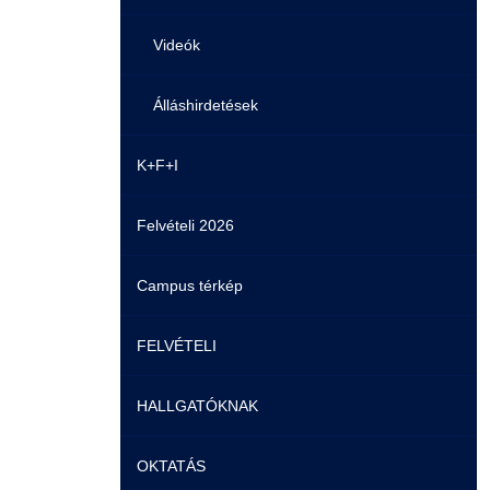
Videók
Álláshirdetések
K+F+I
Felvételi 2026
Campus térkép
FELVÉTELI
HALLGATÓKNAK
Pontozási rendszer szabályai
OKTATÁS
Felvetteknek
Képzéseink