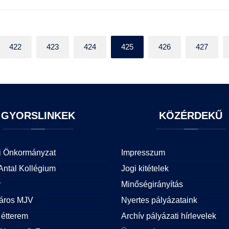
422
423
424
425
426
427
GYORSLINKEK
KÖZÉRDEKŰ
i Önkormányzat
Impresszum
Antal Kollégium
Jogi kitételek
r
Minőségirányítás
áros MJV
Nyertes pályázataink
étterem
Archív pályázati hírlevelek