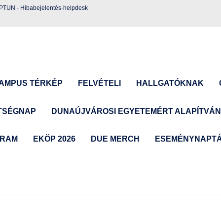
EPTUN
-
Hibabejelentés-helpdesk
AMPUS TÉRKÉP
FELVÉTELI
HALLGATÓKNAK
TSÉGNAP
DUNAÚJVÁROSI EGYETEMÉRT ALAPÍTVÁ
GRAM
EKÖP 2026
DUE MERCH
ESEMÉNYNAPT