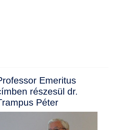
Professor Emeritus
címben részesül dr.
Trampus Péter