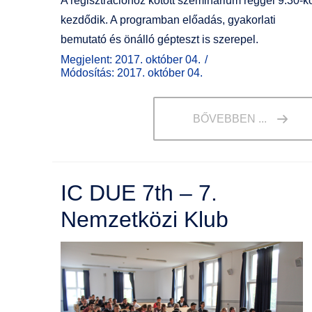
A regisztrációhoz kötött szeminárium reggel 9:30-k
kezdődik. A programban előadás, gyakorlati
bemutató és önálló gépteszt is szerepel.
Megjelent: 2017. október 04.
Módosítás: 2017. október 04.
BŐVEBBEN ...
IC DUE 7th – 7.
Nemzetközi Klub