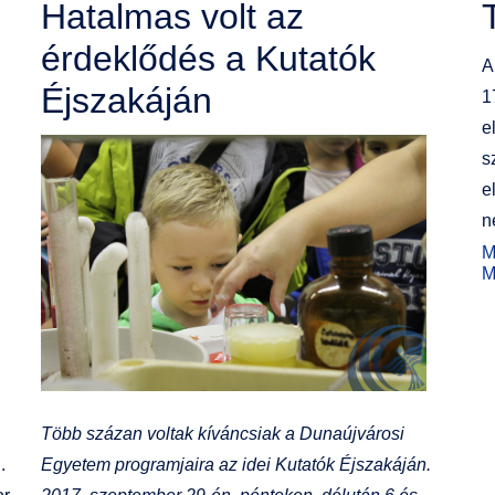
Hatalmas volt az
érdeklődés a Kutatók
A
Éjszakáján
1
e
s
e
n
M
M
Több százan voltak kíváncsiak a Dunaújvárosi
.
Egyetem programjaira az idei Kutatók Éjszakáján.