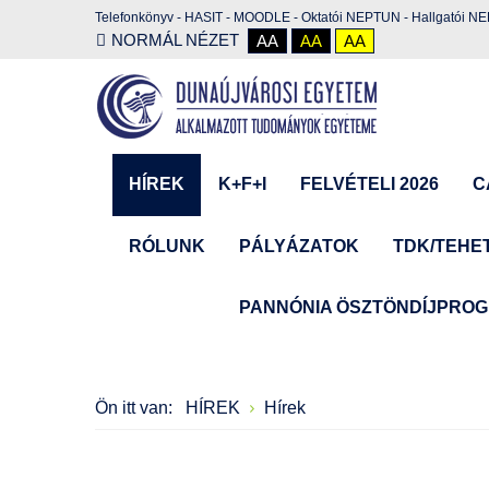
Telefonkönyv
-
HASIT
-
MOODLE
-
Oktatói NEPTUN
-
Hallgatói N
NORMÁL NÉZET
AA
AA
AA
HÍREK
K+F+I
FELVÉTELI 2026
C
RÓLUNK
PÁLYÁZATOK
TDK/TEHE
PANNÓNIA ÖSZTÖNDÍJPRO
Ön itt van:
HÍREK
Hírek