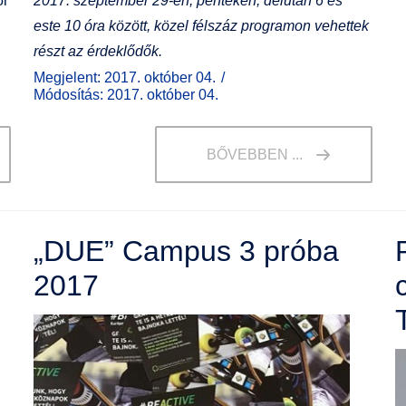
or
2017. szeptember 29-én, pénteken, délután 6 és
este 10 óra között, közel félszáz programon vehettek
részt az érdeklődők.
Megjelent: 2017. október 04.
Módosítás: 2017. október 04.
BŐVEBBEN ...
„DUE” Campus 3 próba
2017