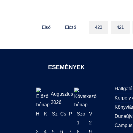
Első
Előző
420
421
ESEMÉNYEK
Hallgató
Augusztus
Kerpely 
2026
Könyvtá
H
K
Sz
Cs
P
Szo
V
Dunaújv
1
2
Campus 
3
4
5
6
7
8
9