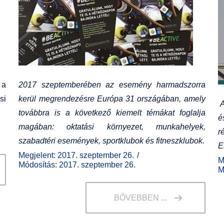
 a
2017 szeptemberében az esemény harmadszorra
si
kerül megrendezésre Európa 31 országában, amely
A
továbbra is a következő kiemelt témákat foglalja
é
magában: oktatási környezet, munkahelyek,
r
szabadtéri események, sportklubok és fitneszklubok.
E
Megjelent: 2017. szeptember 26.
M
Módosítás: 2017. szeptember 26.
M
BŐVEBBEN ...