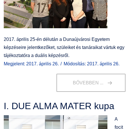
Kiemelt ösztöndíjak
K+F+I
Együttműködő partnereink
Nemzetközi Lehetőségek
Átjelentkezőknek
Szolgáltatások
Kapcsolat
2017. április 25-én délután a Dunaújvárosi Egyetem
képzéseire jelentkezőket, szüleiket és tanáraikat vártuk egy
Fordítási Szolgáltatások
TDK/Tehetségnap
tájékoztatóra a duális képzésről.
Megjelent: 2017. április 26.
Módosítás: 2017. április 26.
GY.I.K.
Online Studium
BŐVEBBEN ...
DUE Hallgatói laptop használati segédlet
Képzési Életpályamodell
Kerpely Antal Szakkollégium KASZK
Atomerőművi Képzési Bázis
I. DUE ALMA MATER kupa
A
focit