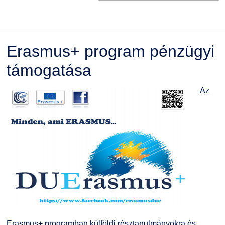
Erasmus+ program pénzügyi
támogatása
Az
Erasmus+ programban külföldi résztanulmányokra és