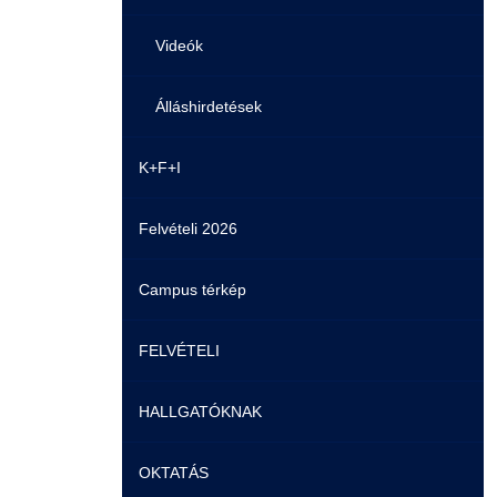
Videók
Álláshirdetések
K+F+I
Felvételi 2026
Campus térkép
FELVÉTELI
HALLGATÓKNAK
Pontozási rendszer szabályai
OKTATÁS
Felvetteknek
Képzéseink