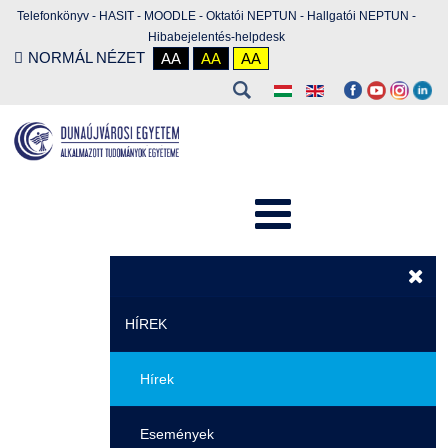
Telefonkönyv
-
HASIT
-
MOODLE
-
Oktatói NEPTUN
-
Hallgatói NEPTUN
-
Hibabejelentés-helpdesk
NORMÁL NÉZET
AA
AA
AA
HÍREK
Hírek
Események