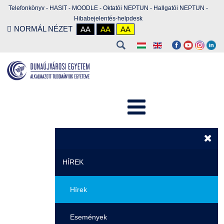
Telefonkönyv
-
HASIT
-
MOODLE
-
Oktatói NEPTUN
-
Hallgatói NEPTUN
-
Hibabejelentés-helpdesk
NORMÁL NÉZET
AA
AA
AA
HÍREK
Hírek
Események