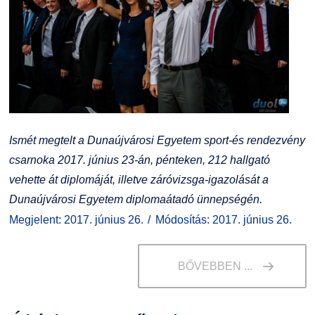
Kiemelt ösztöndíjak
K+F+I
Együttműködő partnereink
Nemzetközi Lehetőségek
Átjelentkezőknek
Szolgáltatások
Kapcsolat
Fordítási Szolgáltatások
TDK/Tehetségnap
Ismét megtelt a Dunaújvárosi Egyetem sport-és rendezvény
csarnoka 2017. június 23-án, pénteken, 212 hallgató
GY.I.K.
Online Studium
vehette át diplomáját, illetve záróvizsga-igazolását a
Dunaújvárosi Egyetem diplomaátadó ünnepségén.
DUE Hallgatói laptop használati segédlet
Képzési Életpályamodell
Megjelent: 2017. június 26.
Módosítás: 2017. június 26.
Kerpely Antal Szakkollégium KASZK
Atomerőművi Képzési Bázis
BŐVEBBEN ...