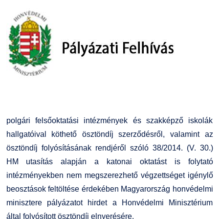
polgári felsőoktatási intézmények és szakképző iskolák
hallgatóival köthető ösztöndíj szerződésről, valamint az
ösztöndíj folyósításának rendjéről szóló 38/2014. (V. 30.)
HM utasítás alapján a katonai oktatást is folytató
intézményekben nem megszerezhető végzettséget igénylő
beosztások feltöltése érdekében Magyarország honvédelmi
minisztere pályázatot hirdet a Honvédelmi Minisztérium
által folyósított ösztöndíj elnyerésére.