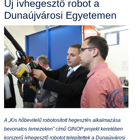
Új ívhegesztő robot a
Dunaújvárosi Egyetemen
A „Kis hőbevitelű robotosított hegesztés alkalmazása
bevonatos lemezeken” című GINOP projekt keretében
korszerű ívhegesztő robotot telepítettek a Dunaújvárosi