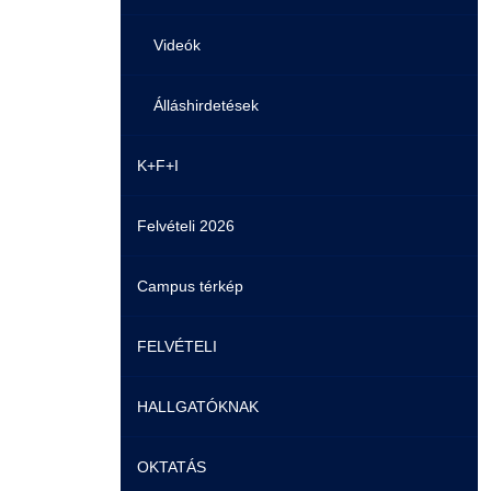
Videók
Álláshirdetések
K+F+I
Felvételi 2026
Campus térkép
FELVÉTELI
HALLGATÓKNAK
Pontozási rendszer szabályai
OKTATÁS
Felvetteknek
Képzéseink