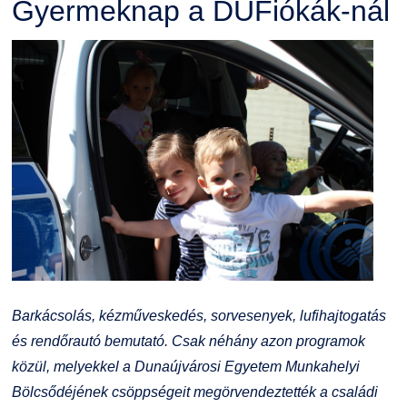
Gyermeknap a DUFiókák-nál
Barkácsolás, kézműveskedés, sorvesenyek, lufihajtogatás
és rendőrautó bemutató. Csak néhány azon programok
közül, melyekkel a Dunaújvárosi Egyetem Munkahelyi
Bölcsődéjének csöppségeit megörvendeztették a családi