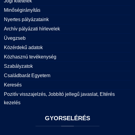
Jogi kitételek
Minőségirányítás
Nyertes pályázataink
Archív pályázati hírlevelek
Üvegzseb
Közérdekű adatok
Közhasznú tevékenység
Szabályzatok
Családbarát Egyetem
Keresés
Pozitív visszajelzés, Jobbító jellegű javaslat, Eltérés
kezelés
GYORSELÉRÉS