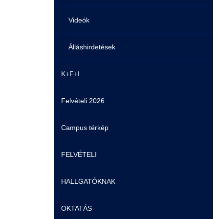
Videók
Álláshirdetések
K+F+I
Felvételi 2026
Campus térkép
FELVÉTELI
HALLGATÓKNAK
Pontozási rendszer szabályai
OKTATÁS
Felvetteknek
Képzéseink