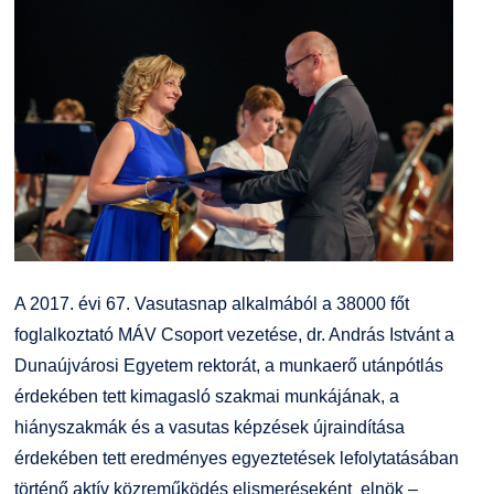
Kiemelt ösztöndíjak
K+F+I
Együttműködő partnereink
Nemzetközi Lehetőségek
Átjelentkezőknek
Szolgáltatások
Kapcsolat
Fordítási Szolgáltatások
TDK/Tehetségnap
GY.I.K.
Online Studium
A 2017. évi 67. Vasutasnap alkalmából a 38000 főt
DUE Hallgatói laptop használati segédlet
Képzési Életpályamodell
foglalkoztató MÁV Csoport vezetése, dr. András Istvánt a
Dunaújvárosi Egyetem rektorát, a munkaerő utánpótlás
Kerpely Antal Szakkollégium KASZK
Atomerőművi Képzési Bázis
érdekében tett kimagasló szakmai munkájának, a
hiányszakmák és a vasutas képzések újraindítása
érdekében tett eredményes egyeztetések lefolytatásában
történő aktív közreműködés elismeréseként elnök –