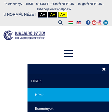
Telefonkönyv
-
HASIT
-
MOODLE
-
Oktatói NEPTUN
-
Hallgatói NEPTUN
-
Hibabejelentés-helpdesk
NORMÁL NÉZET
AA
AA
AA
HÍREK
Hírek
Események