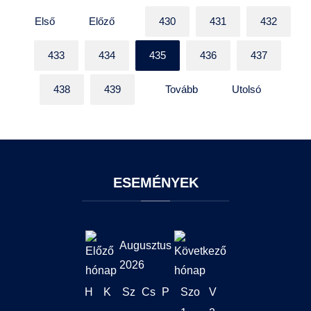
Első
Előző
430
431
432
433
434
435
436
437
438
439
Tovább
Utolsó
ESEMÉNYEK
Augusztus
2026
H
K
Sz
Cs
P
Szo
V