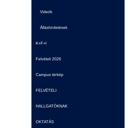
Videók
Álláshirdetések
K+F+I
Felvételi 2026
Campus térkép
FELVÉTELI
HALLGATÓKNAK
Pontozási rendszer szabályai
OKTATÁS
Felvetteknek
Képzéseink