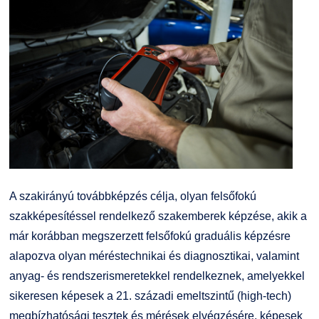
Kiemelt ösztöndíjak
K+F+I
Együttműködő partnereink
Nemzetközi Lehetőségek
Átjelentkezőknek
Szolgáltatások
Kapcsolat
Fordítási Szolgáltatások
TDK/Tehetségnap
GY.I.K.
Online Studium
A szakirányú továbbképzés célja, olyan felsőfokú
DUE Hallgatói laptop használati segédlet
Képzési Életpályamodell
szakképesítéssel rendelkező szakemberek képzése, akik a
már korábban megszerzett felsőfokú graduális képzésre
Kerpely Antal Szakkollégium KASZK
Atomerőművi Képzési Bázis
alapozva olyan méréstechnikai és diagnosztikai, valamint
anyag- és rendszerismeretekkel rendelkeznek, amelyekkel
sikeresen képesek a 21. századi emeltszintű (high-tech)
megbízhatósági tesztek és mérések elvégzésére, képesek