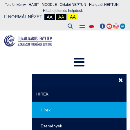
Telefonkönyv
-
HASIT
-
MOODLE
-
Oktatói NEPTUN
-
Hallgatói NEPTUN
-
Hibabejelentés-helpdesk
NORMÁL NÉZET
AA
AA
AA
HÍREK
Hírek
Események