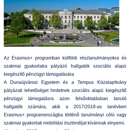
Kiemelt ösztöndíjak
K+F+I
Együttműködő partnereink
Nemzetközi Lehetőségek
Átjelentkezőknek
Szolgáltatások
Kapcsolat
Fordítási Szolgáltatások
TDK/Tehetségnap
Az Erasmus+ programban külföldi résztanulmányokra és
szakmai gyakorlatra pályázó hallgatók szociális alapú
GY.I.K.
Online Studium
kiegészítő pénzügyi támogatására
A Dunaújvárosi Egyetem és a Tempus Közalapítvány
DUE Hallgatói laptop használati segédlet
Képzési Életpályamodell
pályázati lehetőséget hirdetnek szociális alapú kiegészítő
pénzügyi támogatásra azon felsőoktatásban tanuló
Kerpely Antal Szakkollégium KASZK
Atomerőművi Képzési Bázis
hallgatók számára, akik a 2017/2018-as tanévben
Erasmus+ programországba történő tanulmányi célú vagy
szakmai gyakorlati mobilitási ösztöndíjat kívánnak elnyerni.