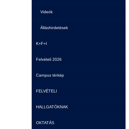
Videók
Álláshirdetések
K+F+I
Felvételi 2026
Campus térkép
FELVÉTELI
HALLGATÓKNAK
Pontozási rendszer szabályai
OKTATÁS
Felvetteknek
Képzéseink