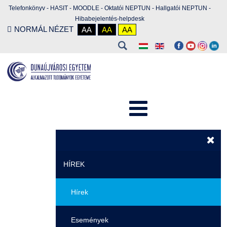
Telefonkönyv
-
HASIT
-
MOODLE
-
Oktatói NEPTUN
-
Hallgatói NEPTUN
-
Hibabejelentés-helpdesk
NORMÁL NÉZET
AA
AA
AA
HÍREK
Hírek
Események