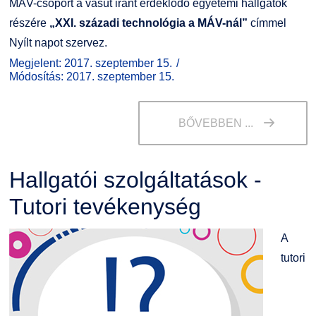
MÁV-csoport a vasút iránt érdeklődő egyetemi hallgatók
részére
„XXI. századi technológia a MÁV-nál”
címmel
Nyílt napot szervez.
Megjelent: 2017. szeptember 15.
Módosítás: 2017. szeptember 15.
BŐVEBBEN ...
Hallgatói szolgáltatások -
Tutori tevékenység
A
tutori