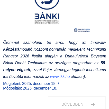
Kiemelt ösztöndíjak
K+F+I
Együttműködő partnereink
Nemzetközi Lehetőségek
Átjelentkezőknek
Szolgáltatások
Kapcsolat
Örömmel számolunk be arról, hogy az Innovatív
Fordítási Szolgáltatások
TDK/Tehetségnap
Képzéstámogató Központ honlapján megjelent Technikumi
Rangsor 2026 listája alapján a Dunaújvárosi Egyetem
GY.I.K.
Online Studium
Bánki Donát Technikum az országos rangsorban az
55.
helyen végzett
, ezzel Fejér vármegye legjobb technikuma
DUE Hallgatói laptop használati segédlet
Képzési Életpályamodell
lett (további információk az
www.ikk.hu
oldalon).
Megjelent: 2025. december 18.
Kerpely Antal Szakkollégium KASZK
Atomerőművi Képzési Bázis
Módosítás: 2025. december 18.
BŐVEBBEN ...