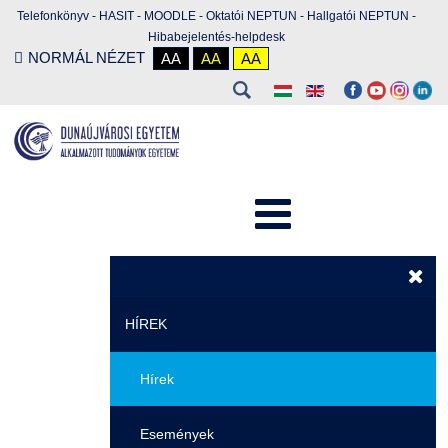
Telefonkönyv
-
HASIT
-
MOODLE
-
Oktatói NEPTUN
-
Hallgatói NEPTUN
-
Hibabejelentés-helpdesk
NORMÁL NÉZET
AA
AA
AA
HÍREK
Hírek
Események