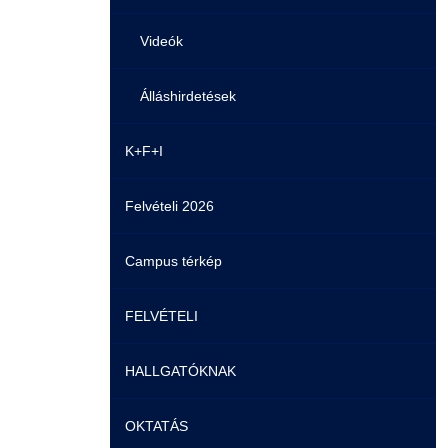
Videók
Álláshirdetések
K+F+I
Felvételi 2026
Campus térkép
FELVÉTELI
HALLGATÓKNAK
Pontozási rendszer szabályai
OKTATÁS
Felvetteknek
Képzéseink