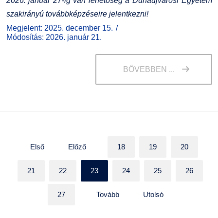
2026. január 27-ig van lehetőség a Dunaújvárosi Egyetem
szakirányú továbbképzéseire jelentkezni!
Megjelent: 2025. december 15.
Módosítás: 2026. január 21.
BŐVEBBEN ...
Első
Előző
18
19
20
21
22
23
24
25
26
27
Tovább
Utolsó