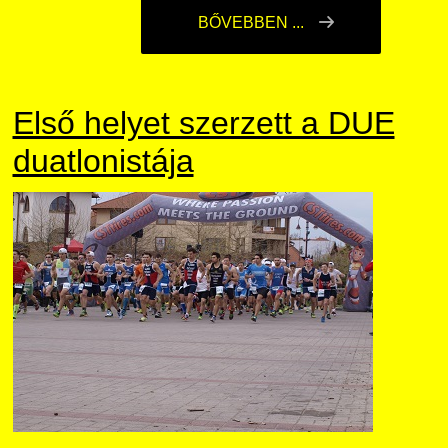
BŐVEBBEN ...
Első helyet szerzett a DUE
duatlonistája