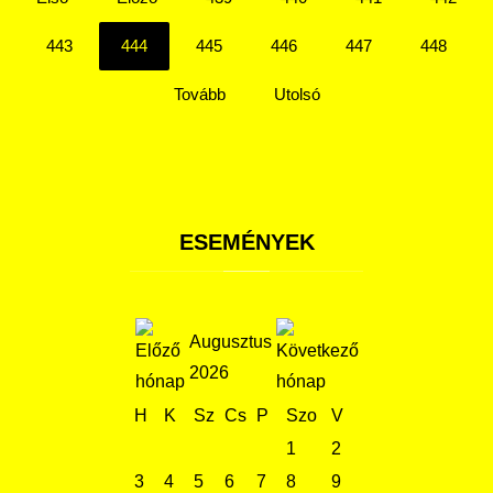
443
444
445
446
447
448
Tovább
Utolsó
ESEMÉNYEK
Augusztus
2026
H
K
Sz
Cs
P
Szo
V
1
2
3
4
5
6
7
8
9