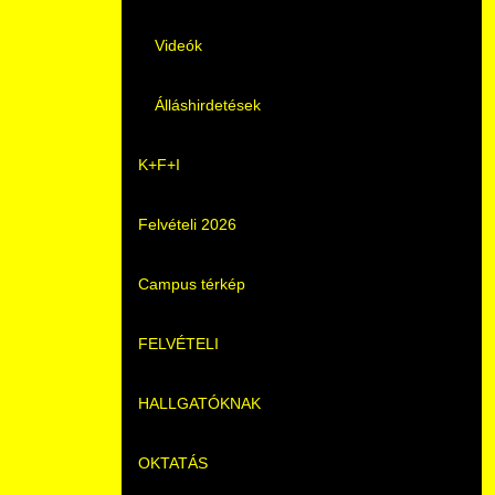
Videók
Álláshirdetések
K+F+I
Felvételi 2026
Campus térkép
FELVÉTELI
HALLGATÓKNAK
Pontozási rendszer szabályai
OKTATÁS
Felvetteknek
Képzéseink