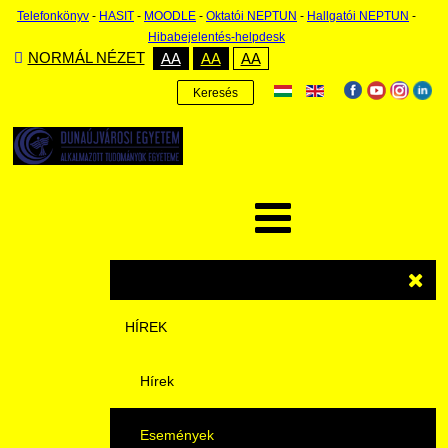
Telefonkönyv
-
HASIT
-
MOODLE
-
Oktatói NEPTUN
-
Hallgatói NEPTUN
-
Hibabejelentés-helpdesk
NORMÁL NÉZET
AA
AA
AA
Keresés
HÍREK
Hírek
Események