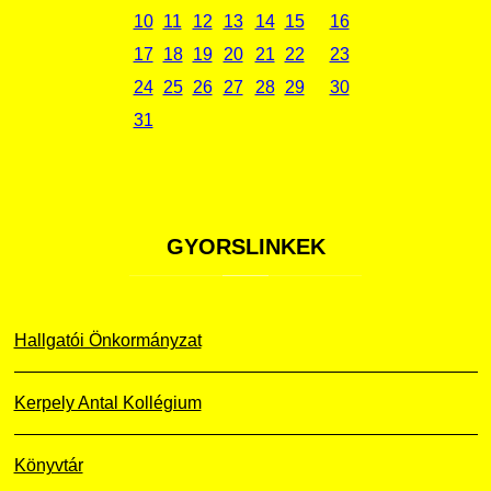
10
11
12
13
14
15
16
17
18
19
20
21
22
23
24
25
26
27
28
29
30
31
GYORSLINKEK
Hallgatói Önkormányzat
Kerpely Antal Kollégium
Könyvtár