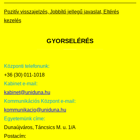
Pozitív visszajelzés, Jobbító jellegű javaslat, Eltérés
kezelés
GYORSELÉRÉS
Központi telefonunk:
+36 (30) 011-1018
Kabinet e-mail:
kabinet@uniduna.hu
Kommunikációs Központ e-mail:
kommunikacio@uniduna.hu
Egyetemünk címe:
Dunaújváros, Táncsics M. u. 1/A
Postacím: