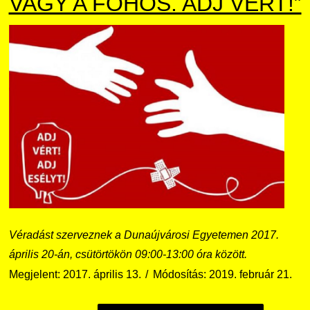
VAGY A FŐHŐS. ADJ VÉRT!”
Véradást szerveznek a Dunaújvárosi Egyetemen 2017.
április 20-án, csütörtökön 09:00-13:00 óra között.
Megjelent: 2017. április 13.
Módosítás: 2019. február 21.