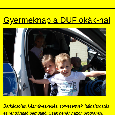
Gyermeknap a DUFiókák-nál
Barkácsolás, kézműveskedés, sorvesenyek, lufihajtogatás
és rendőrautó bemutató. Csak néhány azon programok