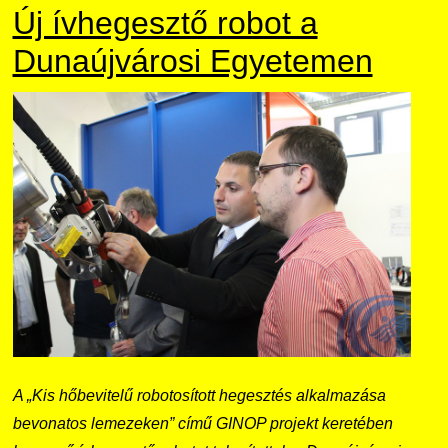
Új ívhegesztő robot a
Dunaújvárosi Egyetemen
A „Kis hőbevitelű robotosított hegesztés alkalmazása
bevonatos lemezeken” című GINOP projekt keretében