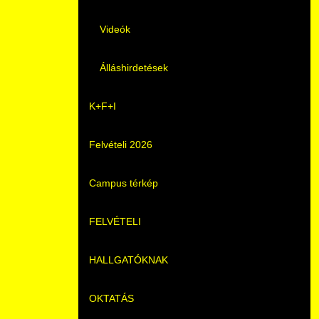
Videók
Álláshirdetések
K+F+I
Felvételi 2026
Campus térkép
FELVÉTELI
HALLGATÓKNAK
Pontozási rendszer szabályai
OKTATÁS
Felvetteknek
Képzéseink