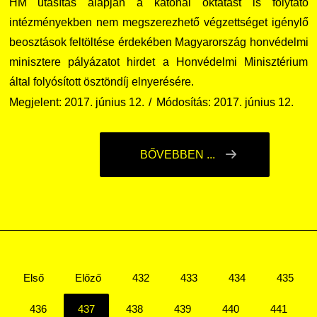
HM utasítás alapján a katonai oktatást is folytató
intézményekben nem megszerezhető végzettséget igénylő
beosztások feltöltése érdekében Magyarország honvédelmi
minisztere pályázatot hirdet a Honvédelmi Minisztérium
által folyósított ösztöndíj elnyerésére.
Megjelent: 2017. június 12.
Módosítás: 2017. június 12.
BŐVEBBEN ...
Első
Előző
432
433
434
435
436
437
438
439
440
441