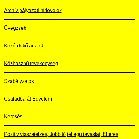
Archív pályázati hírlevelek
Üvegzseb
Közérdekű adatok
Közhasznú tevékenység
Szabályzatok
Családbarát Egyetem
Keresés
Pozitív visszajelzés, Jobbító jellegű javaslat, Eltérés