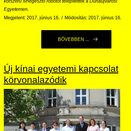
korszerű ívhegesztő robotot telepítettek a Dunaújvárosi
Egyetemen.
Megjelent: 2017. június 16.
Módosítás: 2017. június 16.
BŐVEBBEN ...
Új kínai egyetemi kapcsolat
körvonalazódik