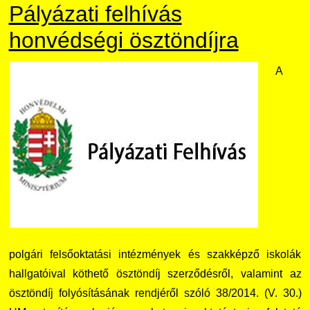
Pályázati felhívás
honvédségi ösztöndíjra
A
polgári felsőoktatási intézmények és szakképző iskolák
hallgatóival köthető ösztöndíj szerződésről, valamint az
ösztöndíj folyósításának rendjéről szóló 38/2014. (V. 30.)