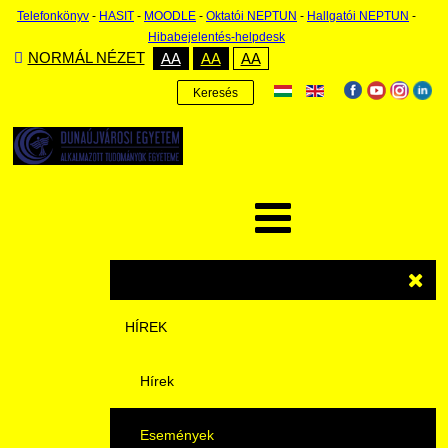
Telefonkönyv
-
HASIT
-
MOODLE
-
Oktatói NEPTUN
-
Hallgatói NEPTUN
-
Hibabejelentés-helpdesk
NORMÁL NÉZET
AA
AA
AA
Keresés
HÍREK
Hírek
Események