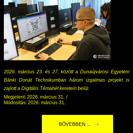
2026. március 23. és 27. között a Dunaújvárosi Egyetem
Bánki Donát Technikumban három izgalmas projekt is
zajlott a Digitális Témahét keretein belül.
Megjelent: 2026. március 31.
Módosítás: 2026. március 31.
BŐVEBBEN ...