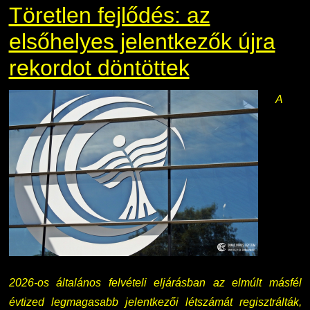
Töretlen fejlődés: az
elsőhelyes jelentkezők újra
rekordot döntöttek
A
2026-os általános felvételi eljárásban az elmúlt másfél
évtized legmagasabb jelentkezői létszámát regisztrálták,