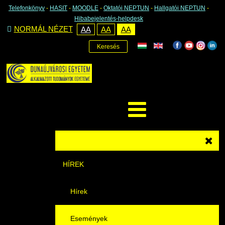
Telefonkönyv
-
HASIT
-
MOODLE
-
Oktatói NEPTUN
-
Hallgatói NEPTUN
-
Hibabejelentés-helpdesk
NORMÁL NÉZET
AA
AA
AA
Keresés
HÍREK
Hírek
Események