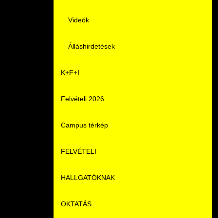
Videók
Álláshirdetések
K+F+I
Felvételi 2026
Campus térkép
FELVÉTELI
HALLGATÓKNAK
Pontozási rendszer szabályai
OKTATÁS
Felvetteknek
Képzéseink