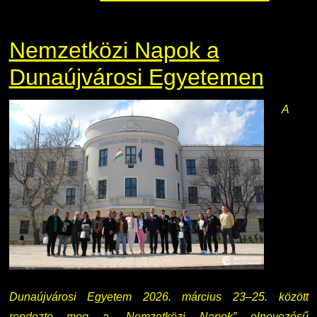
Nemzetközi Napok a
Dunaújvárosi Egyetemen
A
Dunaújvárosi Egyetem 2026. március 23–25. között
rendezte meg a „Nemzetközi Napok” elnevezésű