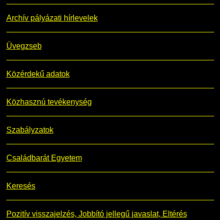
Archív pályázati hírlevelek
Üvegzseb
Közérdekű adatok
Közhasznú tevékenység
Szabályzatok
Családbarát Egyetem
Keresés
Pozitív visszajelzés, Jobbító jellegű javaslat, Eltérés