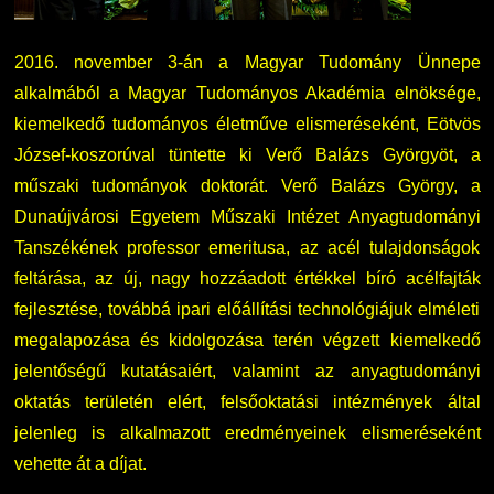
2016. november 3-án a Magyar Tudomány Ünnepe
alkalmából a Magyar Tudományos Akadémia elnöksége,
kiemelkedő tudományos életműve elismeréseként, Eötvös
József-koszorúval tüntette ki Verő Balázs Györgyöt, a
műszaki tudományok doktorát. Verő Balázs György, a
Dunaújvárosi Egyetem Műszaki Intézet Anyagtudományi
Tanszékének professor emeritusa, az acél tulajdonságok
feltárása, az új, nagy hozzáadott értékkel bíró acélfajták
fejlesztése, továbbá ipari előállítási technológiájuk elméleti
megalapozása és kidolgozása terén végzett kiemelkedő
jelentőségű kutatásaiért, valamint az anyagtudományi
oktatás területén elért, felsőoktatási intézmények által
jelenleg is alkalmazott eredményeinek elismeréseként
vehette át a díjat.