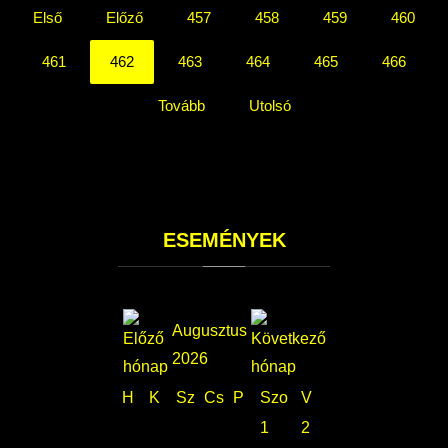
Első
Előző
457
458
459
460
461
462
463
464
465
466
Tovább
Utolsó
ESEMÉNYEK
Augusztus
2026
H
K
Sz
Cs
P
Szo
V
1
2