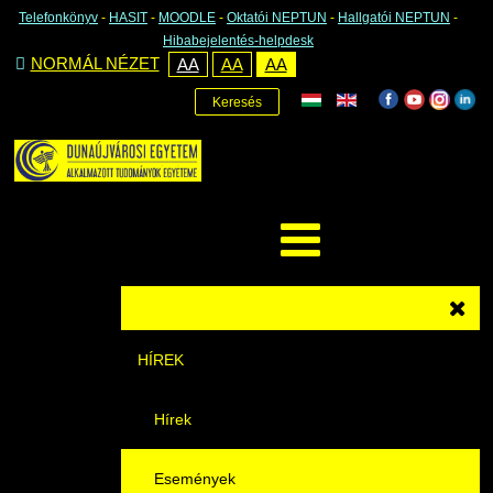
Telefonkönyv
-
HASIT
-
MOODLE
-
Oktatói NEPTUN
-
Hallgatói NEPTUN
-
Hibabejelentés-helpdesk
NORMÁL NÉZET
AA
AA
AA
Keresés
HÍREK
Hírek
Események