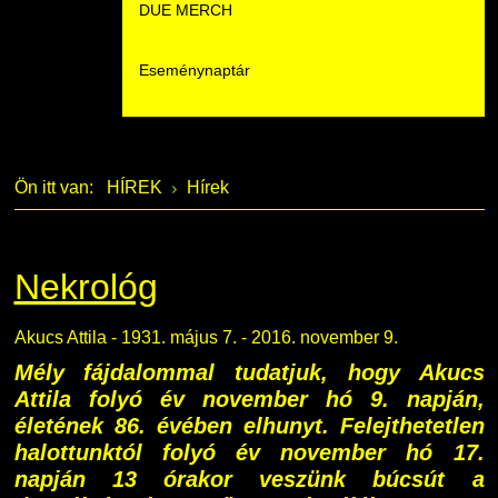
DUE MERCH
Moodle
Könyvtár
Családbarát Szolgáltató
Szervezeti felépítés
Eseménynaptár
Átjelentkezőknek
Szakmentori rendszer
Dokumentumok
Szabályzatok
Hallgatói pályázatok
Kérvények
Szervezeti ábra
Galéria
Ön itt van:
HÍREK
Hírek
Karrier
Felnőttképzés
Érdekvédelmi testületek
Díjak, elismerések
Családbarát Szolgáltató
Origó nyelvvizsga
Kapcsolat
Nekrológ
EHÖK
HASIT
Telefonkönyv
Akucs Attila - 1931. május 7. - 2016. november 9.
Mély fájdalommal tudatjuk, hogy Akucs
Hallgatókra érvényes szabályzatok
Neptun
Minőségirányítás
Attila folyó év november hó 9. napján,
életének 86. évében elhunyt. Felejthetetlen
Ösztöndíjak
Moodle
Intézményi és Tanulmányi Tájékoztató
halottunktól folyó év november hó 17.
napján 13 órakor veszünk búcsút a
Kiemelt ösztöndíjak
K+F+I
Együttműködő partnereink