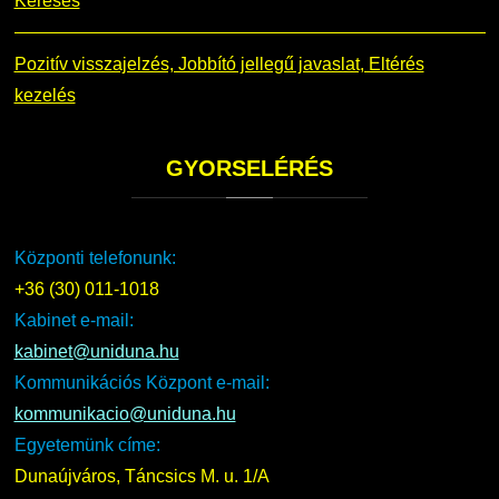
Keresés
Pozitív visszajelzés, Jobbító jellegű javaslat, Eltérés
kezelés
GYORSELÉRÉS
Központi telefonunk:
+36 (30) 011-1018
Kabinet e-mail:
kabinet@uniduna.hu
Kommunikációs Központ e-mail:
kommunikacio@uniduna.hu
Egyetemünk címe:
Dunaújváros, Táncsics M. u. 1/A