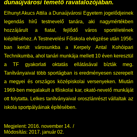
dunaújvárosi temető ravatalozójában.
Elhunyt Akucs Attila a Dunaújvárosi Egyetem jogelődjeinek
Nemzetközi Lehetőségek
Átjelentkezőknek
legendás hírű testnevelő tanára, aki nagymértékben
hozzájárult a fiatal, fejlődő város sportéletének
Szolgáltatások
Kapcsolat
kiépítéséhez. A Testnevelési Főiskola elvégzése után 1956-
ban került városunkba a Kerpely Antal Kohóipari
Fordítási Szolgáltatások
TDK/Tehetségnap
Technikumba, ahol tanári munkája mellett 10 éven keresztül
GY.I.K.
Online Studium
a TF gyakorlati oktatás ellátásával bízták meg.
Tanítványaival több sportágban is eredményesen szerepelt
DUE Hallgatói laptop használati segédlet
Képzési Életpályamodell
a megyei és országos középiskolai versenyeken. Miután
1969-ben megalakult a főiskolai kar, okató-nevelő munkáját
Kerpely Antal Szakkollégium KASZK
Atomerőművi Képzési Bázis
ott folytatta. Lelkes tanítványaival oroszlánrészt vállaltak az
iskola sportpályáinak építésében.
Megjelent: 2016. november 14.
Módosítás: 2017. január 02.