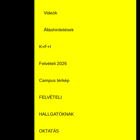
Videók
Álláshirdetések
K+F+I
Felvételi 2026
Campus térkép
FELVÉTELI
HALLGATÓKNAK
Pontozási rendszer szabályai
OKTATÁS
Felvetteknek
Képzéseink