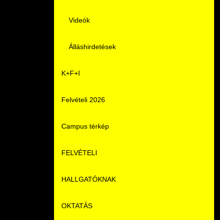
Videók
Álláshirdetések
K+F+I
Felvételi 2026
Campus térkép
FELVÉTELI
HALLGATÓKNAK
Pontozási rendszer szabályai
OKTATÁS
Felvetteknek
Képzéseink