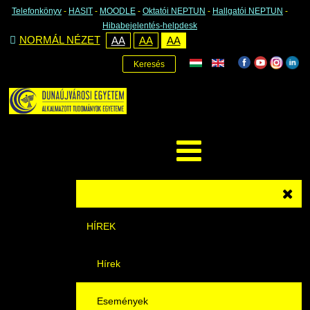
Telefonkönyv
-
HASIT
-
MOODLE
-
Oktatói NEPTUN
-
Hallgatói NEPTUN
-
Hibabejelentés-helpdesk
NORMÁL NÉZET
AA
AA
AA
Keresés
HÍREK
Hírek
Események