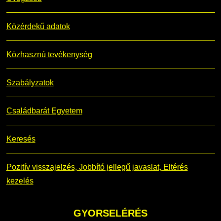
Közérdekű adatok
Közhasznú tevékenység
Szabályzatok
Családbarát Egyetem
Keresés
Pozitív visszajelzés, Jobbító jellegű javaslat, Eltérés
kezelés
GYORSELÉRÉS