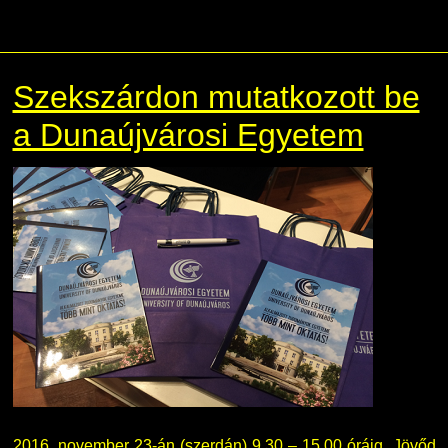
Szekszárdon mutatkozott be
a Dunaújvárosi Egyetem
2016. november 23-án (szerdán) 9.30 – 15.00 óráig, Jövőd