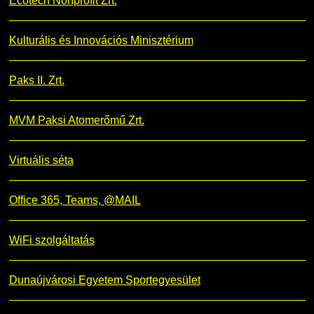
Ecotech Nonprofit Zrt.
Kulturális és Innovációs Minisztérium
Paks II. Zrt.
MVM Paksi Atomerőmű Zrt.
Virtuális séta
Office 365, Teams, @MAIL
WiFi szolgáltatás
Dunaújvárosi Egyetem Sportegyesület