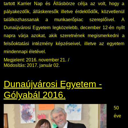
tartott Karrier Nap és Állásbörze célja az volt, hogy a
pályakezdők, álláskeresők illetve érdeklődők, közvetlenül
találkozhassanak a munkaerőpiac szereplőivel. A
Dunaújvárosi Egyetem legközelebb, december 12-én nyílt
napra várja azokat, akik szeretnének megismerkedni a
felsőoktatási intézmény képzéseivel, illetve az egyetem
mindennapi életével.
Megjelent: 2016. november 21.
Módosítás: 2017. január 02.
Dunaújvárosi Egyetem -
Gólyabál 2016.
50
éve