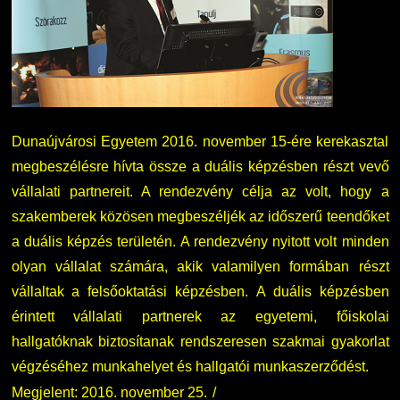
Nemzetközi Lehetőségek
Átjelentkezőknek
Szolgáltatások
Kapcsolat
Fordítási Szolgáltatások
TDK/Tehetségnap
Dunaújvárosi Egyetem 2016. november 15-ére kerekasztal
megbeszélésre hívta össze a duális képzésben részt vevő
GY.I.K.
Online Studium
vállalati partnereit. A rendezvény célja az volt, hogy a
szakemberek közösen megbeszéljék az időszerű teendőket
DUE Hallgatói laptop használati segédlet
Képzési Életpályamodell
a duális képzés területén. A rendezvény nyitott volt minden
olyan vállalat számára, akik valamilyen formában részt
Kerpely Antal Szakkollégium KASZK
Atomerőművi Képzési Bázis
vállaltak a felsőoktatási képzésben. A duális képzésben
érintett vállalati partnerek az egyetemi, főiskolai
hallgatóknak biztosítanak rendszeresen szakmai gyakorlat
végzéséhez munkahelyet és hallgatói munkaszerződést.
Megjelent: 2016. november 25.