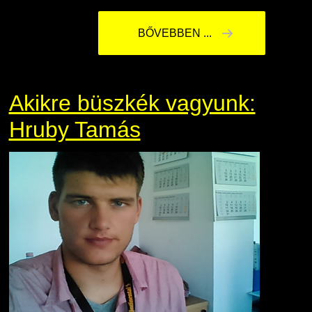
BŐVEBBEN ...
Akikre büszkék vagyunk:
Hruby Tamás