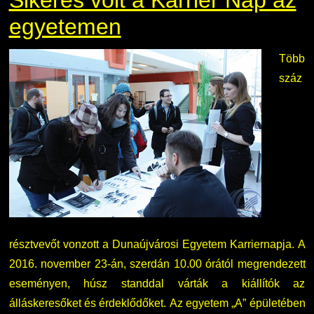
Sikeres volt a Karrier Nap az
egyetemen
Több
száz
résztvevőt vonzott a Dunaújvárosi Egyetem Karriernapja. A
2016. november 23-án, szerdán 10.00 órától megrendezett
eseményen, húsz standdal várták a kiállítók az
álláskeresőket és érdeklődőket. Az egyetem „A” épületében