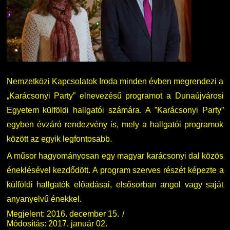
Nemzetközi Lehetőségek
Átjelentkezőknek
Szolgáltatások
Kapcsolat
Fordítási Szolgáltatások
TDK/Tehetségnap
Nemzetközi Kapcsolatok Iroda minden évben megrendezi a
„Karácsonyi Party” elnevezésű programot a Dunaújvárosi
GY.I.K.
Online Studium
Egyetem külföldi hallgatói számára. A ”Karácsonyi Party”
egyben évzáró rendezvény is, mely a hallgatói programok
DUE Hallgatói laptop használati segédlet
Képzési Életpályamodell
között az egyik legfontosabb.
A műsor hagyományosan egy magyar karácsonyi dal közös
Kerpely Antal Szakkollégium KASZK
Atomerőművi Képzési Bázis
éneklésével kezdődött. A program szerves részét képezte a
külföldi hallgatók előadásai, elsősorban angol vagy saját
anyanyelvű énekkel.
Megjelent: 2016. december 15.
Módosítás: 2017. január 02.