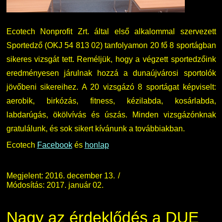
Ecotech Nonprofit Zrt. által első alkalommal szervezett
Sportedző (OKJ 54 813 02) tanfolyamon 20 fő 8 sportágban
sikeres vizsgát tett. Reméljük, hogy a végzett sportedzőink
eredményesen járulnak hozzá a dunaújvárosi sportolók
jövőbeni sikereihez. A 20 vizsgázó 8 sportágat képviselt:
aerobik, birkózás, fitness, kézilabda, kosárlabda,
labdarúgás, ökölvívás és úszás. Minden vizsgázónknak
gratulálunk, és sok sikert kívánunk a továbbiakban.
Ecotech
Facebook
és
honlap
Megjelent: 2016. december 13.
Módosítás: 2017. január 02.
Nagy az érdeklődés a DUE