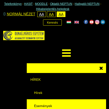
Telefonkönyv
-
HASIT
-
MOODLE
-
Oktatói NEPTUN
-
Hallgatói NEPTUN
-
Hibabejelentés-helpdesk
NORMÁL NÉZET
AA
AA
AA
Keresés
HÍREK
Hírek
Események