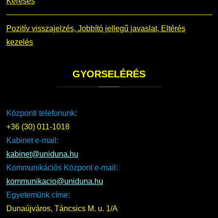
Keresés
Pozitív visszajelzés, Jobbító jellegű javaslat, Eltérés
kezelés
GYORSELÉRÉS
Központi telefonunk:
+36 (30) 011-1018
Kabinet e-mail:
kabinet@uniduna.hu
Kommunikációs Központ e-mail:
kommunikacio@uniduna.hu
Egyetemünk címe:
Dunaújváros, Táncsics M. u. 1/A