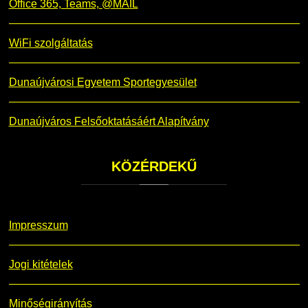
Office 365, Teams, @MAIL
WiFi szolgáltatás
Dunaújvárosi Egyetem Sportegyesület
Dunaújváros Felsőoktatásáért Alapítvány
KÖZÉRDEKŰ
Impresszum
Jogi kitételek
Minőségirányítás