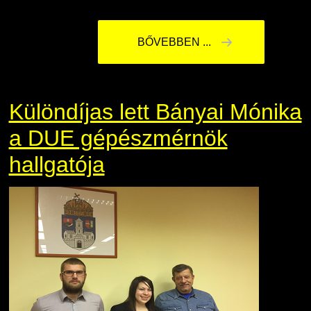
BŐVEBBEN ...
Különdíjas lett Bányai Mónika
a DUE gépészmérnök
hallgatója