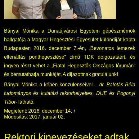
Bányai Mónika a Dunaújvárosi Egyetem gépészmérnök
hallgatója a Magyar Hegesztési Egyesület különdíját kapta
Budapesten 2016. december 7.-én, „Bevonatos lemezek
ellenállás ponthegesztése” című TDK dolgozatáért, és
ingyen részt vehet a „Fiatal Hegesztők Országos fórumán”
és bemutathatja munkáját. A díjazottnak gratulálunk!
Bányai Mónika a képen konzulenseivel –
dr. Palotás Béla
tudományos és kutatási rektorhelyettes, DUE és Pogonyi
Tibor
- látható.
Megjelent: 2016. december 14.
Módosítás: 2017. január 02.
Rektori kinevezéseket adtak