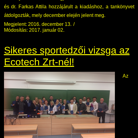
és dr. Farkas Attila hozzájárult a kiadáshoz, a tankönyvet
átdolgozták, mely december elején jelent meg.
Megjelent: 2016. december 13.
Módosítás: 2017. január 02.
Sikeres sportedzői vizsga az
Ecotech Zrt-nél!
Az