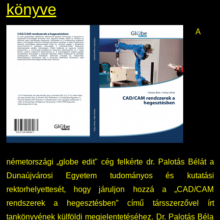
könyve
A
németországi „globe edit" cég felkérte dr. Palotás Bélát a
Dunaújvárosi Egyetem tudományos és kutatási
rektorhelyettesét, hogy járuljon hozzá a „CAD/CAM
rendszerek a hegesztésben” című társszerzővel írt
tankönyvének külföldi megjelentetéséhez. Dr. Palotás Béla