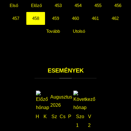
Első
Előző
453
454
455
456
457
458
459
460
461
462
Tovább
Utolsó
ESEMÉNYEK
Augusztus
2026
H
K
Sz
Cs
P
Szo
V
1
2