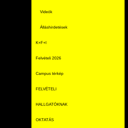
Videók
Álláshirdetések
K+F+I
Felvételi 2026
Campus térkép
FELVÉTELI
HALLGATÓKNAK
Pontozási rendszer szabályai
OKTATÁS
Felvetteknek
Képzéseink