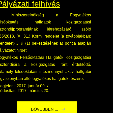
Pályázati felhívás
 Miniszterelnökség a Fogyatékos
elsőoktatási hallgatók közigazgatási
sztöndíjprogramjának létrehozásáról szóló
55/2013. (XII.31.) Korm. rendelet (a továbbiakban:
endelet) 3. § (1) bekezdésének a) pontja alapján
ályázatot hirdet
ogyatékos Felsőoktatási Hallgatók Közigazgatási
sztöndíjára a közigazgatás iránt érdeklődő,
alamely felsőoktatási intézménnyel aktív hallgatói
ogviszonyban álló fogyatékos hallgatók részére.
egjelent: 2017. január 09.
ódosítás: 2017. március 20.
BŐVEBBEN ...