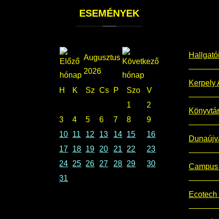
ESEMÉNYEK
Hallgató
Augusztus
2026
Kerpely 
H
K
Sz
Cs
P
Szo
V
1
2
Könyvtá
3
4
5
6
7
8
9
10
11
12
13
14
15
16
Dunaújv
17
18
19
20
21
22
23
24
25
26
27
28
29
30
Campus 
31
Ecotech 