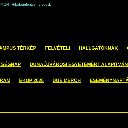
EPTUN
-
Hibabejelentés-helpdesk
AMPUS TÉRKÉP
FELVÉTELI
HALLGATÓKNAK
TSÉGNAP
DUNAÚJVÁROSI EGYETEMÉRT ALAPÍTVÁ
GRAM
EKÖP 2026
DUE MERCH
ESEMÉNYNAPT