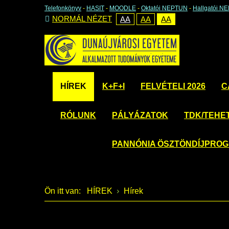
Telefonkönyv
-
HASIT
-
MOODLE
-
Oktatói NEPTUN
-
Hallgatói N
NORMÁL NÉZET
AA
AA
AA
HÍREK
K+F+I
FELVÉTELI 2026
C
RÓLUNK
PÁLYÁZATOK
TDK/TEHE
PANNÓNIA ÖSZTÖNDÍJPRO
Ön itt van:
HÍREK
Hírek