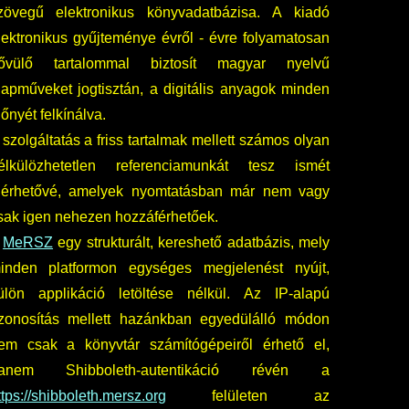
zövegű elektronikus könyvadatbázisa. A kiadó
lektronikus gyűjteménye évről - évre folyamatosan
ővülő tartalommal biztosít magyar nyelvű
lapműveket jogtisztán, a digitális anyagok minden
lőnyét felkínálva.
 szolgáltatás a friss tartalmak mellett számos olyan
élkülözhetetlen referenciamunkát tesz ismét
lérhetővé, amelyek nyomtatásban már nem vagy
sak igen nehezen hozzáférhetőek.
A
MeRSZ
egy strukturált, kereshető adatbázis, mely
inden platformon egységes megjelenést nyújt,
ülön applikáció letöltése nélkül. Az IP-alapú
zonosítás mellett hazánkban egyedülálló módon
em csak a könyvtár számítógépeiről érhető el,
anem Shibboleth-autentikáció révén a
ttps://shibboleth.mersz.org
felületen az