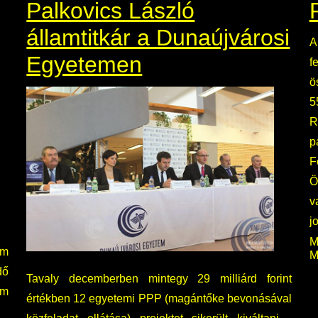
Palkovics László
államtitkár a Dunaújvárosi
A
Egyetemen
f
ö
5
R
p
F
Ö
v
j
M
em
M
dő
Tavaly decemberben mintegy 29 milliárd forint
em
értékben 12 egyetemi PPP (magántőke bevonásával