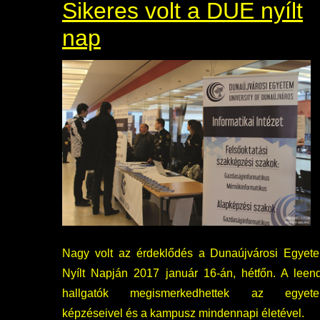
Sikeres volt a DUE nyílt
nap
Nagy volt az érdeklődés a Dunaújvárosi Egyet
Nyílt Napján 2017 január 16-án, hétfőn. A leen
hallgatók megismerkedhettek az egyet
képzéseivel és a kampusz mindennapi életével.