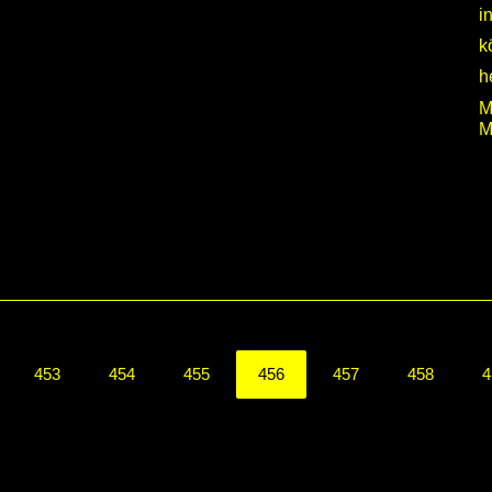
i
k
h
M
M
453
454
455
456
457
458
4