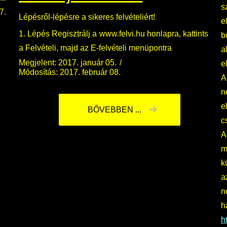
s
7.
Lépésről-lépésre a sikeres felvételiért!
e
1. Lépés Regisztrálj a www.felvi.hu honlapra, kattints
b
a Felvételi, majd az E-felvételi menüpontra
a
Megjelent: 2017. január 05.
e
Módosítás: 2017. február 08.
A
n
e
BŐVEBBEN ...
c
m
k
a
n
h
h