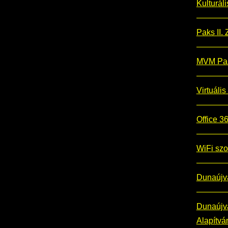
Kulturál
Paks II. Z
MVM Pak
Virtuális
Office 
WiFi szo
Dunaújv
Dunaújvá
Alapítvá