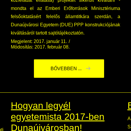
közfeladat ellátása) projektet sikerült kiváltani -
mondta el az Emberi Erőforrások Minisztériuma
felsőoktatásért felelős államtitkára szerdán, a
Dunaújvárosi Egyetem (DUE) PPP konstrukciójának
kiváltásáról tartott sajtótájékoztatón.
Megjelent: 2017. január 11.
Módosítás: 2017. február 08.
BŐVEBBEN ...
Hogyan legyél
egyetemista 2017-ben
A
Dunaújvárosban!
S
ti