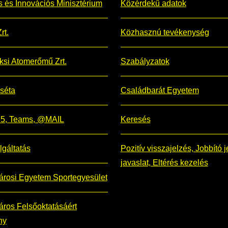
is és Innovációs Minisztérium
Közérdekű adatok
rt.
Közhasznú tevékenység
si Atomerőmű Zrt.
Szabályzatok
 séta
Családbarát Egyetem
365, Teams, @MAIL
Keresés
lgáltatás
Pozitív visszajelzés, Jobbító j
javaslat, Eltérés kezelés
árosi Egyetem Sportegyesület
ros Felsőoktatásáért
ny