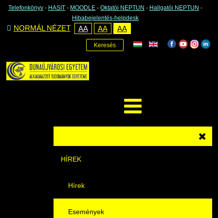
Telefonkönyv
-
HASIT
-
MOODLE
-
Oktatói NEPTUN
-
Hallgatói NEPTUN
-
Hibabejelentés-helpdesk
NORMÁL NÉZET
AA
AA
AA
Keresés
HÍREK
Hírek
Események