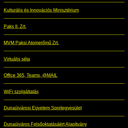
Kulturális és Innovációs Minisztérium
Paks II. Zrt.
MVM Paksi Atomerőmű Zrt.
Virtuális séta
Office 365, Teams, @MAIL
WiFi szolgáltatás
Dunaújvárosi Egyetem Sportegyesület
Dunaújváros Felsőoktatásáért Alapítvány