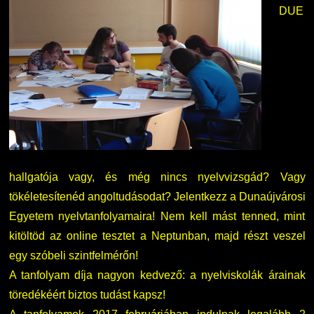
DUE
hallgatója vagy, és még nincs nyelvvizsgád? Vagy
tökéletesítenéd angoltudásodat? Jelentkezz a Dunaújvárosi
Egyetem nyelvtanfolyamaira! Nem kell mást tenned, mint
kitöltöd az online tesztet a Neptunban, majd részt veszel
egy szóbeli szintfelmérőn!
A tanfolyam díja nagyon kedvező: a nyelviskolák árainak
töredékéért biztos tudást kapsz!