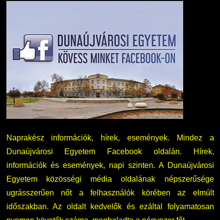
Naprakész információk, hírek, események. Mindez a
Dunaújvárosi Egyetem Facebook oldalán. Hírek,
információk és események, napi szinten. A Dunaújvárosi
Egyetem közösségi média oldalának népszerűsége
ugrásszerűen nőt a felhasználók körében az elmúlt
időszakban. Az oldalt kedvelők és ezáltal folyamatosan