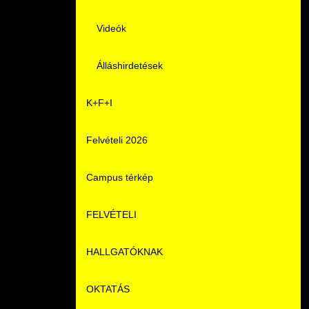
Videók
Álláshirdetések
K+F+I
Felvételi 2026
Campus térkép
FELVÉTELI
HALLGATÓKNAK
Pontozási rendszer szabályai
OKTATÁS
Felvetteknek
Képzéseink