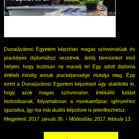
Nemzetközi Lehetőségek
Átjelentkezőknek
Szolgáltatások
Kapcsolat
Fordítási Szolgáltatások
TDK/Tehetségnap
Dunaújvárosi Egyetem képzései magas színvonalúak és
piacképes diplomához vezetnek. Jelölj bennünket első
GY.I.K.
Online Studium
helyen, hogy biztosan ne maradj le! Egy adott diploma
értékét mindig annak piacképessége mutatja meg. Épp
DUE Hallgatói laptop használati segédlet
Képzési Életpályamodell
ezért a Dunaújvárosi Egyetem képzéseit úgy alakította ki,
hogy azok magas színvonalon, értékálló tudást
Kerpely Antal Szakkollégium KASZK
Atomerőművi Képzési Bázis
biztosítsanak, folyamatosan a munkaerőpiac igényeihez
igazodva, így ma már duális képzésre is jelentkezhetsz.
Megjelent: 2017. január 30.
Módosítás: 2017. február 13.