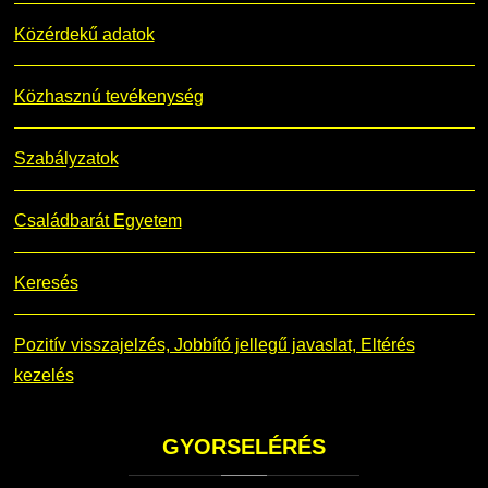
Közérdekű adatok
Közhasznú tevékenység
Szabályzatok
Családbarát Egyetem
Keresés
Pozitív visszajelzés, Jobbító jellegű javaslat, Eltérés
kezelés
GYORSELÉRÉS