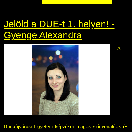
Jelöld a DUE-t 1. helyen! -
Gyenge Alexandra
A
Dunaújvárosi Egyetem képzései magas színvonalúak és