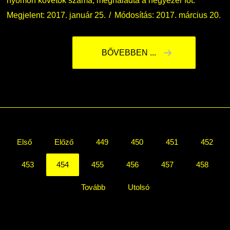
nyomon követők száma, meghaladta a négyezer főt.
Megjelent: 2017. január 25.
Módosítás: 2017. március 20.
BŐVEBBEN ...
Első
Előző
449
450
451
452
453
454
455
456
457
458
Tovább
Utolsó