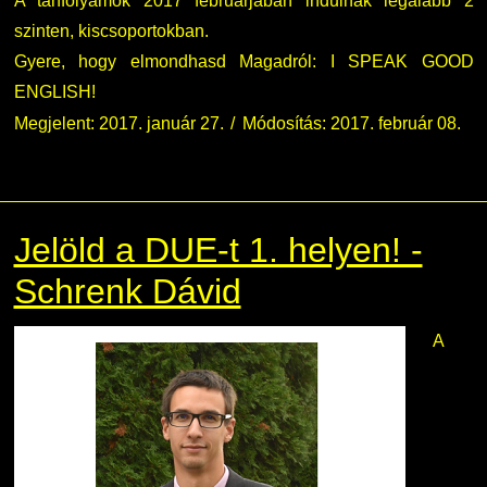
A tanfolyamok 2017 februárjában indulnak legalább 2
szinten, kiscsoportokban.
Gyere, hogy elmondhasd Magadról: I SPEAK GOOD
ENGLISH!
Megjelent: 2017. január 27.
Módosítás: 2017. február 08.
Jelöld a DUE-t 1. helyen! -
Schrenk Dávid
A