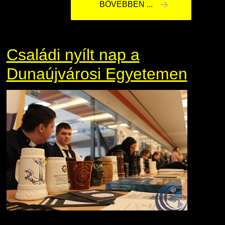
BŐVEBBEN ...
Családi nyílt nap a
Dunaújvárosi Egyetemen