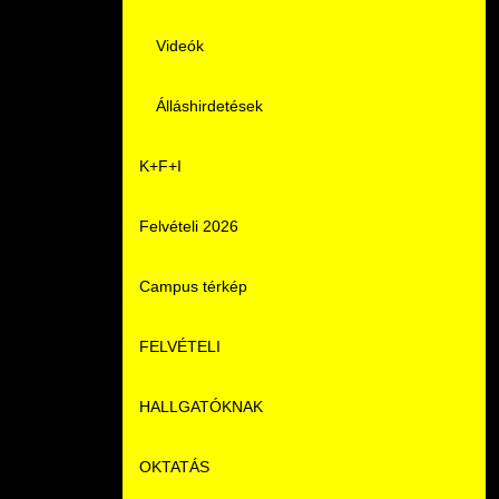
Videók
Álláshirdetések
K+F+I
Felvételi 2026
Campus térkép
FELVÉTELI
HALLGATÓKNAK
Pontozási rendszer szabályai
OKTATÁS
Felvetteknek
Képzéseink