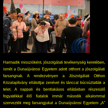
Harmadik misszióként, jószolgálati tevékenység keretében,
ismét a Dunaújvárosi Egyetem adott otthont a jószolgálati
farsangnak. A rendezvényen a Jószolgálati Otthon
Közalapítvány ellátottjai zenével és tánccal búcsúztatták a
telet. A nappali és bentlakásos ellátásban részesülő
fogyatékkal élő fiatalok immár második alkalommal
szervezték meg farsangjukat a Dunaújvárosi Egyetem „A”