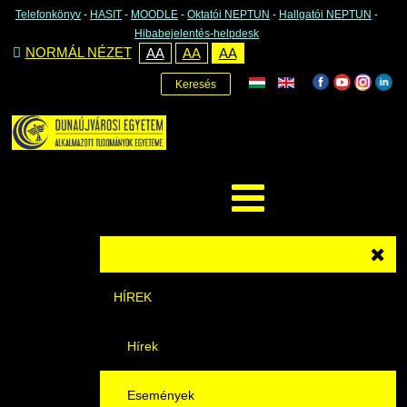
Telefonkönyv
-
HASIT
-
MOODLE
-
Oktatói NEPTUN
-
Hallgatói NEPTUN
-
Hibabejelentés-helpdesk
NORMÁL NÉZET
AA
AA
AA
Keresés
HÍREK
Hírek
Események