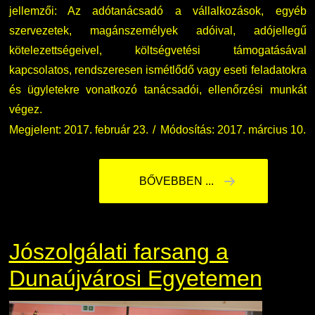
jellemzői: Az adótanácsadó a vállalkozások, egyéb
szervezetek, magánszemélyek adóival, adójellegű
Nemzetközi Lehetőségek
Átjelentkezőknek
kötelezettségeivel, költségvetési támogatásával
kapcsolatos, rendszeresen ismétlődő vagy eseti feladatokra
Szolgáltatások
Kapcsolat
és ügyletekre vonatkozó tanácsadói, ellenőrzési munkát
végez.
Fordítási Szolgáltatások
TDK/Tehetségnap
Megjelent: 2017. február 23.
Módosítás: 2017. március 10.
GY.I.K.
Online Studium
BŐVEBBEN ...
DUE Hallgatói laptop használati segédlet
Képzési Életpályamodell
Kerpely Antal Szakkollégium KASZK
Atomerőművi Képzési Bázis
Jószolgálati farsang a
Dunaújvárosi Egyetemen