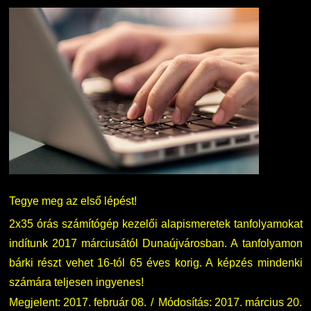
Tegye meg az első lépést!
2x35 órás számítógép kezelői alapismeretek tanfolyamokat
indítunk 2017 márciusától Dunaújvárosban. A tanfolyamon
bárki részt vehet 16-tól 65 éves korig. A képzés mindenki
számára teljesen ingyenes!
Megjelent: 2017. február 08.
Módosítás: 2017. március 20.