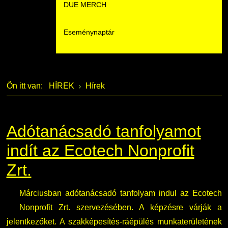
DUE MERCH
Moodle
Könyvtár
Családbarát Szolgáltató
Szervezeti felépítés
Eseménynaptár
Átjelentkezőknek
Szakmentori rendszer
Dokumentumok
Szabályzatok
Hallgatói pályázatok
Kérvények
Szervezeti ábra
Galéria
Ön itt van:
HÍREK
Hírek
Karrier
Felnőttképzés
Érdekvédelmi testületek
Díjak, elismerések
Családbarát Szolgáltató
Origó nyelvvizsga
Kapcsolat
Adótanácsadó tanfolyamot
EHÖK
HASIT
Telefonkönyv
indít az Ecotech Nonprofit
Zrt.
Hallgatókra érvényes szabályzatok
Neptun
Minőségirányítás
Márciusban adótanácsadó tanfolyam indul az Ecotech
Ösztöndíjak
Moodle
Intézményi és Tanulmányi Tájékoztató
Nonprofit Zrt. szervezésében. A képzésre várják a
jelentkezőket. A szakképesítés-ráépülés munkaterületének
Kiemelt ösztöndíjak
K+F+I
Együttműködő partnereink