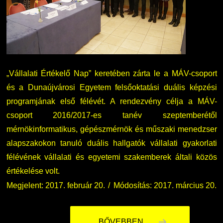
„Vállalati Értékelő Nap” keretében zárta le a MÁV-csoport
és a Dunaújvárosi Egyetem felsőoktatási duális képzési
programjának első félévét. A rendezvény célja a MÁV-
csoport 2016/2017-es tanév szeptemberétől
mérnökinformatikus, gépészmérnök és műszaki menedzser
alapszakokon tanuló duális hallgatók vállalati gyakorlati
félévének vállalati és egyetemi szakemberek általi közös
értékelése volt.
Megjelent: 2017. február 20.
Módosítás: 2017. március 20.
BŐVEBBEN ...