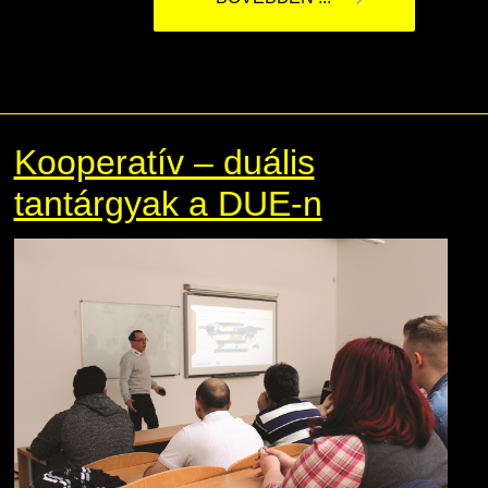
Kooperatív – duális
tantárgyak a DUE-n