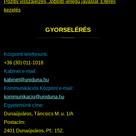
Pozitív visszajelzés, Jobbító jellegű javaslat, Eltérés
kezelés
GYORSELÉRÉS
Központi telefonunk:
+36 (30) 011-1018
Kabinet e-mail:
kabinet@uniduna.hu
Kommunikációs Központ e-mail:
kommunikacio@uniduna.hu
Egyetemünk címe:
Dunaújváros, Táncsics M. u. 1/A
Postacím:
2401 Dunaújváros, Pf.: 152.