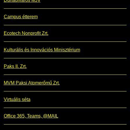
Dunaújváros MJV
Campus étterem
Ecotech Nonprofit Zrt.
Kulturális és Innovációs Minisztérium
Paks II. Zrt.
MVM Paksi Atomerőmű Zrt.
Virtuális séta
Office 365, Teams, @MAIL