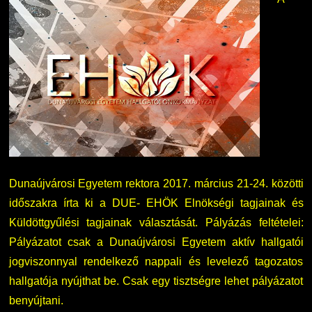
Dunaújvárosi Egyetem rektora 2017. március 21-24. közötti
időszakra írta ki a DUE- EHÖK Elnökségi tagjainak és
Küldöttgyűlési tagjainak választását. Pályázás feltételei:
Pályázatot csak a Dunaújvárosi Egyetem aktív hallgatói
jogviszonnyal rendelkező nappali és levelező tagozatos
hallgatója nyújthat be. Csak egy tisztségre lehet pályázatot
benyújtani.