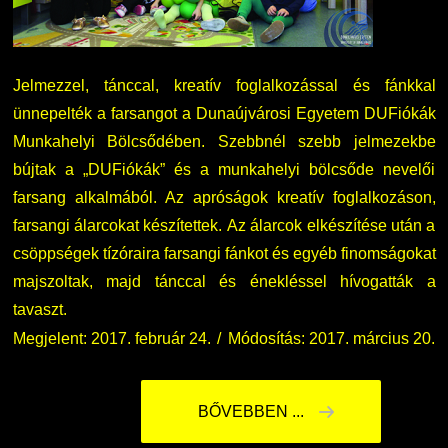
Jelmezzel, tánccal, kreatív foglalkozással és fánkkal
ünnepelték a farsangot a Dunaújvárosi Egyetem DUFiókák
Munkahelyi Bölcsődében. Szebbnél szebb jelmezekbe
bújtak a „DUFiókák” és a munkahelyi bölcsőde nevelői
farsang alkalmából. Az apróságok kreatív foglalkozáson,
farsangi álarcokat készítettek. Az álarcok elkészítése után a
csöppségek tízóraira farsangi fánkot és egyéb finomságokat
majszoltak, majd tánccal és énekléssel hívogatták a
tavaszt.
Megjelent: 2017. február 24.
Módosítás: 2017. március 20.
BŐVEBBEN ...