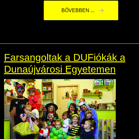
BŐVEBBEN ...
Farsangoltak a DUFiókák a
Dunaújvárosi Egyetemen