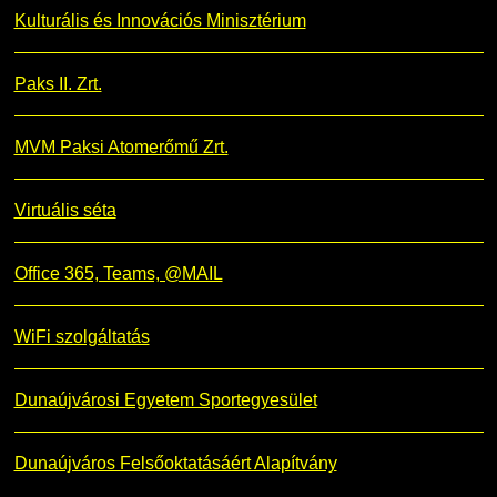
Kulturális és Innovációs Minisztérium
Paks II. Zrt.
MVM Paksi Atomerőmű Zrt.
Virtuális séta
Office 365, Teams, @MAIL
WiFi szolgáltatás
Dunaújvárosi Egyetem Sportegyesület
Dunaújváros Felsőoktatásáért Alapítvány