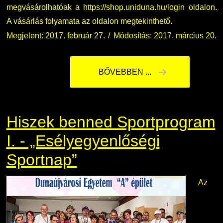
megvásárolhatóak a https://shop.uniduna.hu/login oldalon.
A vásárlás folyamata az oldalon megtekinthető.
Megjelent: 2017. február 27.
Módosítás: 2017. március 20.
BŐVEBBEN ...
Hiszek benned Sportprogram
I. - „Esélyegyenlőségi
Sportnap”
Az