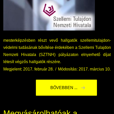
Nemzetközi Lehetőségek
Átjelentkezőknek
Szolgáltatások
Kapcsolat
Fordítási Szolgáltatások
TDK/Tehetségnap
mesterképzésben részt vevő hallgatók szellemitulajdon-
védelmi tudásának bővítése érdekében a Szellemi Tulajdon
GY.I.K.
Online Studium
Nemzeti Hivatala (SZTNH) pályázaton elnyerhető díjat
létesít végzős hallgatók részére.
DUE Hallgatói laptop használati segédlet
Képzési Életpályamodell
Megjelent: 2017. február 28.
Módosítás: 2017. március 10.
Kerpely Antal Szakkollégium KASZK
Atomerőművi Képzési Bázis
BŐVEBBEN ...
Megvásárolhatóak a