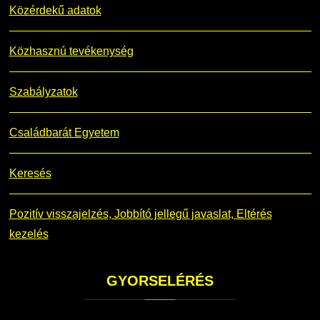
Közérdekű adatok
Közhasznú tevékenység
Szabályzatok
Családbarát Egyetem
Keresés
Pozitív visszajelzés, Jobbító jellegű javaslat, Eltérés
kezelés
GYORSELÉRÉS