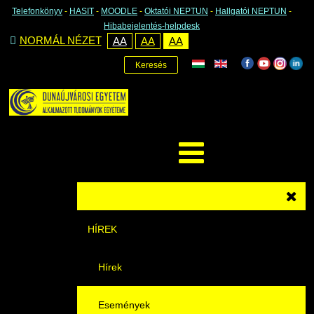
Telefonkönyv
-
HASIT
-
MOODLE
-
Oktatói NEPTUN
-
Hallgatói NEPTUN
-
Hibabejelentés-helpdesk
NORMÁL NÉZET
AA
AA
AA
Keresés
HÍREK
Hírek
Események