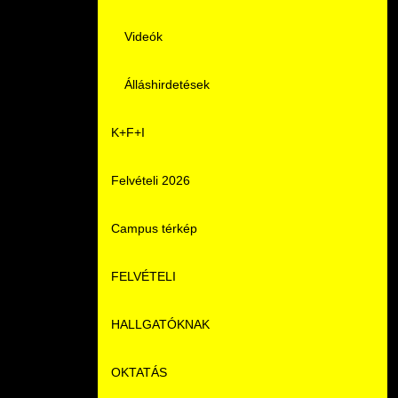
Videók
Álláshirdetések
K+F+I
Felvételi 2026
Campus térkép
FELVÉTELI
HALLGATÓKNAK
Pontozási rendszer szabályai
OKTATÁS
Felvetteknek
Képzéseink