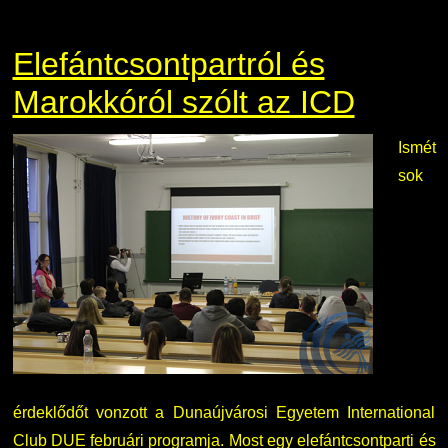
Elefántcsontpartról és
Marokkóról szólt az ICD
Ismét
sok
érdeklődőt vonzott a Dunaújvárosi Egyetem International
Club DUE februári programja. Most egy elefántcsontparti és