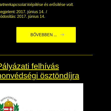
artnerkapcsolat kiépítése és erősítése volt.
egjelent: 2017. június 14.
ódosítás: 2017. június 14.
BŐVEBBEN ...
Pályázati felhívás
honvédségi ösztöndíjra