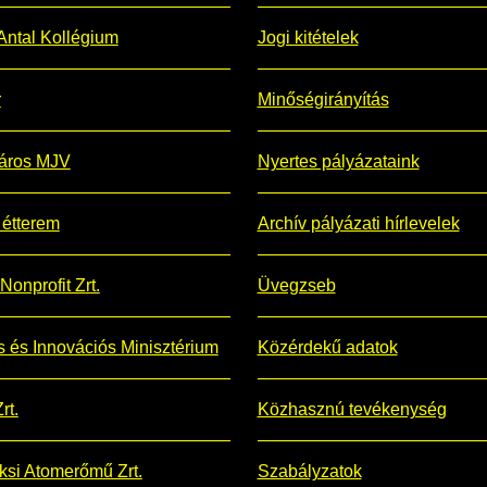
Antal Kollégium
Jogi kitételek
r
Minőségirányítás
áros MJV
Nyertes pályázataink
étterem
Archív pályázati hírlevelek
Nonprofit Zrt.
Üvegzseb
is és Innovációs Minisztérium
Közérdekű adatok
rt.
Közhasznú tevékenység
si Atomerőmű Zrt.
Szabályzatok