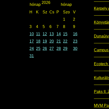
2026
Kerpely 
H
K
Sz
Cs
P
Szo
V
1
2
Könyvtá
3
4
5
6
7
8
9
10
11
12
13
14
15
16
Dunaújv
17
18
19
20
21
22
23
24
25
26
27
28
29
30
Campus 
31
Ecotech 
Kulturál
Paks II. Z
MVM Pak