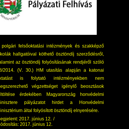
 polgári felsőoktatási intézmények és szakképző
skolák hallgatóival köthető ösztöndíj szerződésről,
alamint az ösztöndíj folyósításának rendjéről szóló
8/2014. (V. 30.) HM utasítás alapján a katonai
ktatást is folytató intézményekben nem
egszerezhető végzettséget igénylő beosztások
eltöltése érdekében Magyarország honvédelmi
inisztere pályázatot hirdet a Honvédelmi
inisztérium által folyósított ösztöndíj elnyerésére.
egjelent: 2017. június 12.
ódosítás: 2017. június 12.