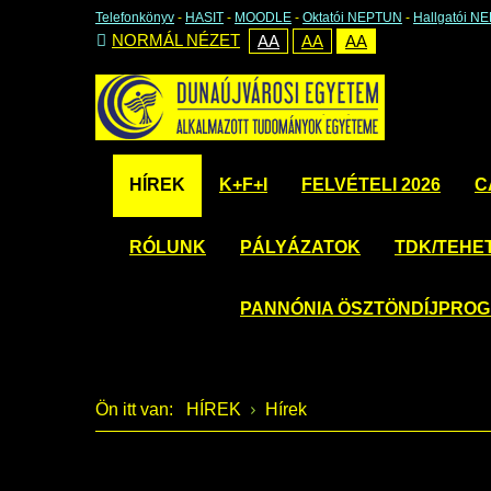
Telefonkönyv
-
HASIT
-
MOODLE
-
Oktatói NEPTUN
-
Hallgatói N
NORMÁL NÉZET
AA
AA
AA
HÍREK
K+F+I
FELVÉTELI 2026
C
RÓLUNK
PÁLYÁZATOK
TDK/TEHE
PANNÓNIA ÖSZTÖNDÍJPRO
Ön itt van:
HÍREK
Hírek