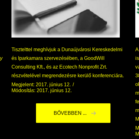
Tisztelttel meghívjuk a Dunaújvárosi Kereskedelmi
A
ny
és Iparkamara szervezésében, a GoodWill
i
Consulting Kft., és az Ecotech Nonprofit Zrt.
v
részvételével megrendezésre kerülő konferenciára.
3
o
Megjelent: 2017. június 12.
Módosítás: 2017. június 12.
m
f
m
BŐVEBBEN ...
M
M
M