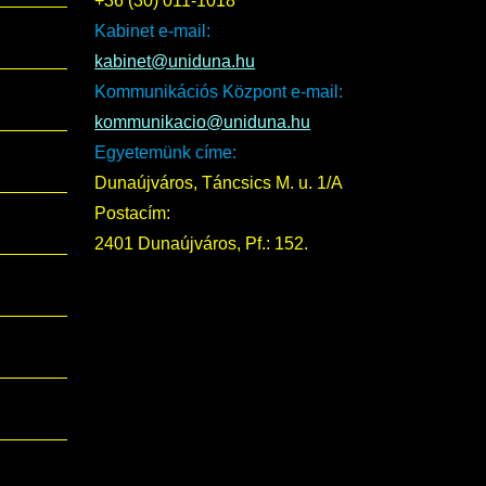
+36 (30) 011-1018
Kabinet e-mail:
kabinet@uniduna.hu
Kommunikációs Központ e-mail:
kommunikacio@uniduna.hu
Egyetemünk címe:
Dunaújváros, Táncsics M. u. 1/A
Postacím:
2401 Dunaújváros, Pf.: 152.