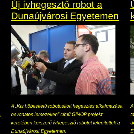
Új ívhegesztő robot a
Dunaújvárosi Egyetemen
A „Kis hőbevitelű robotosított hegesztés alkalmazása
A
,
bevonatos lemezeken” című GINOP projekt
t
keretében korszerű ívhegesztő robotot telepítettek a
d
Dunaújvárosi Egyetemen.
E