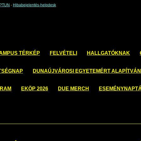
EPTUN
-
Hibabejelentés-helpdesk
AMPUS TÉRKÉP
FELVÉTELI
HALLGATÓKNAK
TSÉGNAP
DUNAÚJVÁROSI EGYETEMÉRT ALAPÍTVÁ
GRAM
EKÖP 2026
DUE MERCH
ESEMÉNYNAPT