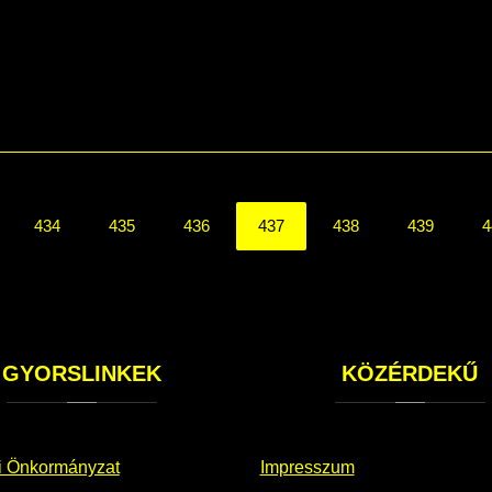
434
435
436
437
438
439
4
GYORSLINKEK
KÖZÉRDEKŰ
i Önkormányzat
Impresszum