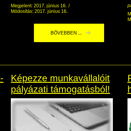
p
Megjelent: 2017. június 16.
Módosítás: 2017. június 16.
M
M
BŐVEBBEN ...
-
Képezze munkavállalóit
pályázati támogatásból!