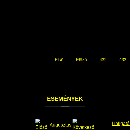
Első
Előző
432
433
ESEMÉNYEK
Hallgató
Augusztus