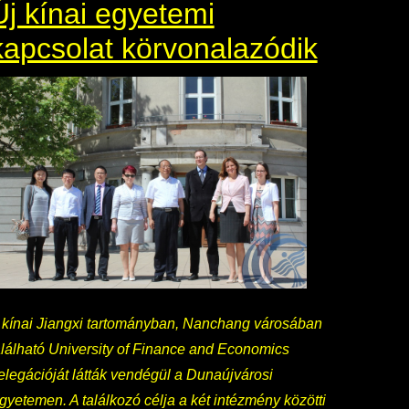
Új kínai egyetemi
kapcsolat körvonalazódik
 kínai Jiangxi tartományban, Nanchang városában
alálható University of Finance and Economics
elegációját látták vendégül a Dunaújvárosi
gyetemen. A találkozó célja a két intézmény közötti