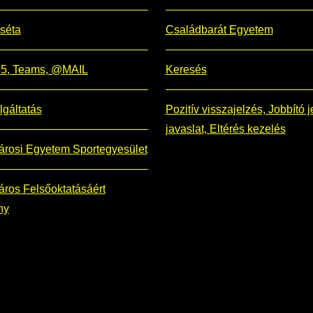
 séta
Családbarát Egyetem
365, Teams, @MAIL
Keresés
lgáltatás
Pozitív visszajelzés, Jobbító j
javaslat, Eltérés kezelés
árosi Egyetem Sportegyesület
ros Felsőoktatásáért
ny