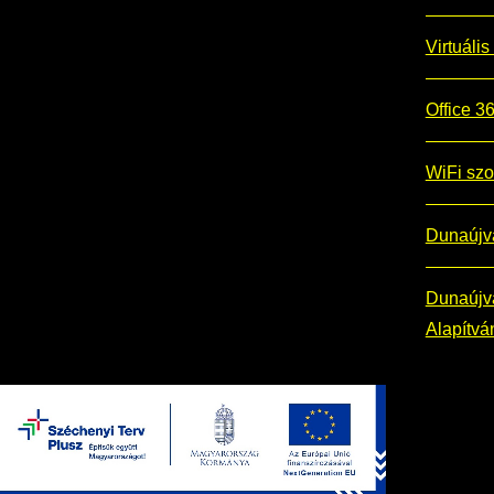
Virtuális
Office 
WiFi szo
Dunaújv
Dunaújvá
Alapítvá