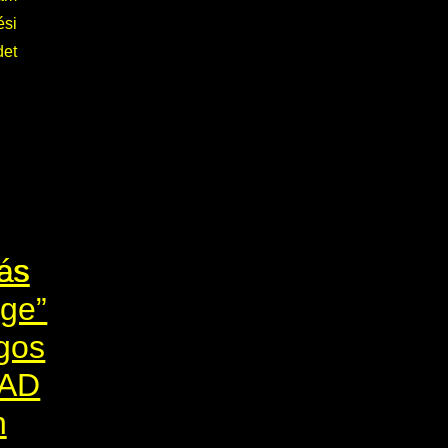
si
det
ás
es
ge”
gos
CAD
n