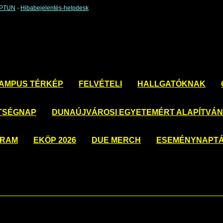
EPTUN
-
Hibabejelentés-helpdesk
AMPUS TÉRKÉP
FELVÉTELI
HALLGATÓKNAK
TSÉGNAP
DUNAÚJVÁROSI EGYETEMÉRT ALAPÍTVÁ
GRAM
EKÖP 2026
DUE MERCH
ESEMÉNYNAPT