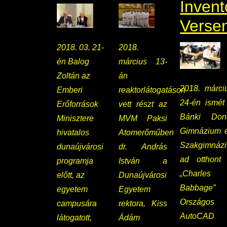
Invent
Verse
2018. 03. 21-
2018.
én Balog
március 13-
Zoltán az
án
2018. márci
Emberi
reaktorlátogatáson
24-én ismét
Erőforrások
vett részt az
Bánki Don
Minisztere
MVM Paksi
Gimnázium 
hivatalos
Atomerőműben
Szakgimnáz
dunaújvárosi
dr. András
ad otthont
programja
István a
„Charles
előtt, az
Dunaújvárosi
Babbage”
egyetem
Egyetem
Országos
campusára
rektora, Kiss
AutoCAD
látogatott,
Ádám