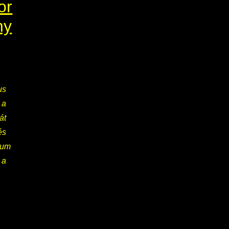
or
ny
us
 a
át
és
ium
 a