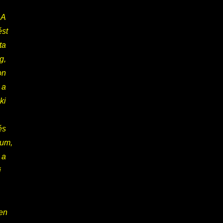
 A
ést
a
g,
on
 a
ki
és
ium,
 a
i
en