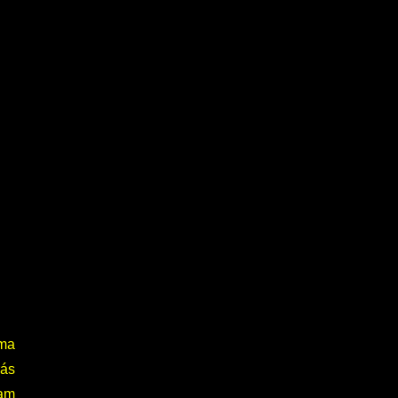
ma
ás
am