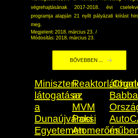
végrehajtásának 2017-2018. évi cselekvé
programja alapján 21 nyílt pályázati kiírást hir
meg.
Megjelent: 2018. március 23.
Módosítás: 2018. március 23.
BŐVEBBEN ...
Miniszteri
Reaktorlátogat
„Charl
látogatása
az
Babba
a
MVM
Orszá
Dunaújvárosi
Paksi
Auto
Egyetemen
Atomerőműbe
és