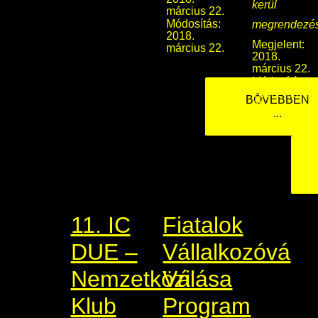
kerül
március 22.
Módosítás:
megrendezés
2018.
Megjelent:
március 22.
2018.
március 22.
Módosítás:
2018. márciu
BŐVEBBEN
23.
...
11. IC
Fiatalok
DUE –
Vállalkozóvá
Nemzetközi
Válása
Klub
Program