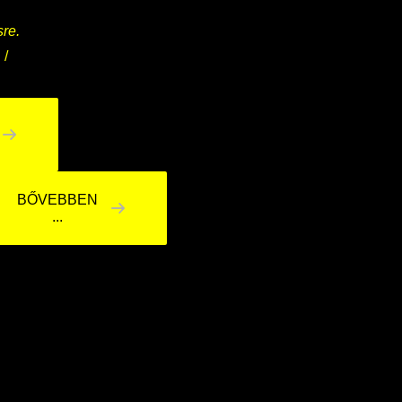
re.
s
BŐVEBBEN
...