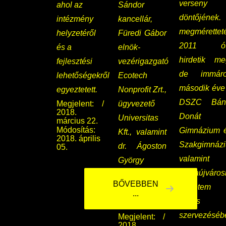
verseny
ahol az
Sándor
döntőjének.
intézmény
kancellár,
megmérettet
helyzetéről
Füredi Gábor
2011 ót
és a
elnök-
hirdetik me
fejlesztési
vezérigazgató
de immár
lehetőségekről
Ecotech
második éve
egyeztetett.
Nonprofit Zrt.,
DSZC Bán
Megjelent:
ügyvezető
2018.
Donát
Universitas
március 22.
Módosítás:
Gimnázium 
Kft., valamint
2018. április
Szakgimnáz
dr. Ágoston
05.
valamint
György
Dunaújváros
Tudományos
BŐVEBBEN
Egyetem
és Kutatási
...
közös
Rektorhelyettes.
szervezéséb
Megjelent:
2018.