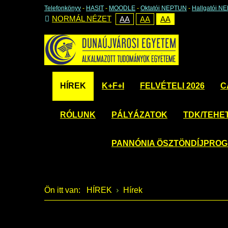
Telefonkönyv
-
HASIT
-
MOODLE
-
Oktatói NEPTUN
-
Hallgatói N
NORMÁL NÉZET
AA
AA
AA
HÍREK
K+F+I
FELVÉTELI 2026
C
RÓLUNK
PÁLYÁZATOK
TDK/TEHE
PANNÓNIA ÖSZTÖNDÍJPRO
Ön itt van:
HÍREK
Hírek