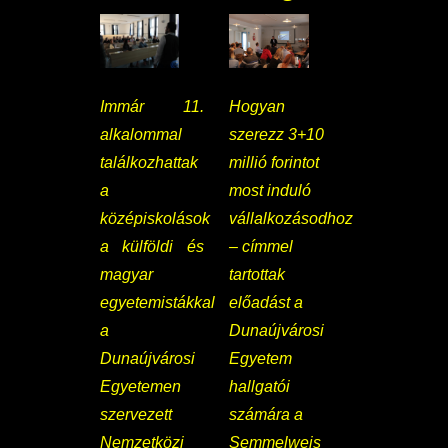
Immár 11.
Hogyan
alkalommal
szerezz 3+10
találkozhattak
millió forintot
a
most induló
középiskolások
vállalkozásodhoz
a külföldi és
– címmel
magyar
tartottak
egyetemistákkal
előadást a
a
Dunaújvárosi
Dunaújvárosi
Egyetem
Egyetemen
hallgatói
szervezett
számára a
Nemzetközi
Semmelweis