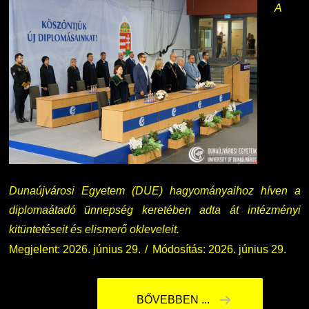
A
Dunaújvárosi Egyetem (DUE) hagyományaihoz híven a
diplomaátadó ünnepség keretében adta át intézményi
kitüntetéseit és elismerő okleveleit.
Megjelent: 2026. június 29.
Módosítás: 2026. június 29.
BŐVEBBEN ...