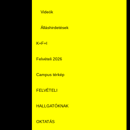
Videók
Álláshirdetések
K+F+I
Felvételi 2026
Campus térkép
FELVÉTELI
HALLGATÓKNAK
Pontozási rendszer szabályai
OKTATÁS
Felvetteknek
Képzéseink