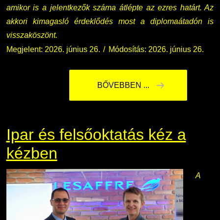
amikor is a jelentkezők száma átlépte az ezres határt. Az
akkori kimagasló érdeklődés most a diplomaátadón is
visszaköszönt.
Megjelent: 2026. június 26.
Módosítás: 2026. június 26.
BŐVEBBEN ...
Ipar és felsőoktatás kéz a
kézben
A