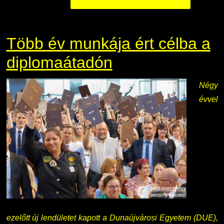
Több év munkája ért célba a
diplomaátadón
Négy
évvel
ezelőtt új lendületet kapott a Dunaújvárosi Egyetem (DUE),