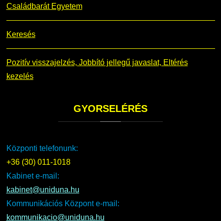
Családbarát Egyetem
Keresés
Pozitív visszajelzés, Jobbító jellegű javaslat, Eltérés
kezelés
GYORSELÉRÉS
Központi telefonunk:
+36 (30) 011-1018
Kabinet e-mail:
kabinet@uniduna.hu
Kommunikációs Központ e-mail:
kommunikacio@uniduna.hu