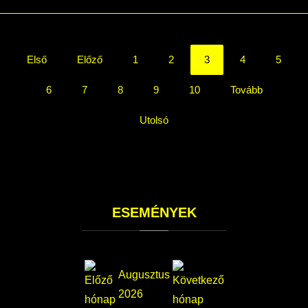
Első
Előző
1
2
3
4
5
6
7
8
9
10
Tovább
Utolsó
ESEMÉNYEK
Augusztus
2026