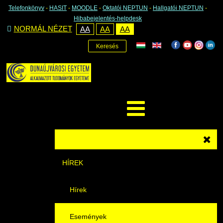
Telefonkönyv
-
HASIT
-
MOODLE
-
Oktatói NEPTUN
-
Hallgatói NEPTUN
-
Hibabejelentés-helpdesk
NORMÁL NÉZET
AA
AA
AA
Keresés
HÍREK
Hírek
Események