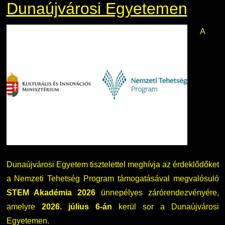
Dunaújvárosi Egyetemen
A
Dunaújvárosi Egyetem tisztelettel meghívja az érdeklődőket
a Nemzeti Tehetség Program támogatásával megvalósuló
STEM Akadémia 2026
ünnepélyes zárórendezvényére,
amelyre
2026. július 6-án
kerül sor a Dunaújvárosi
Egyetemen.