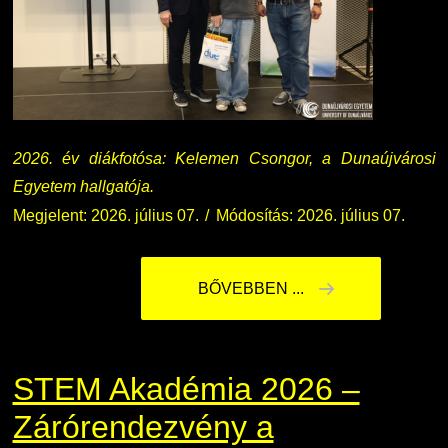
Nemzetközi Lehetőségek
Átjelentkezőknek
Szolgáltatások
Kapcsolat
Fordítási Szolgáltatások
TDK/Tehetségnap
2026. év diákfotósa: Kelemen Csongor, a Dunaújvárosi
Egyetem hallgatója.
GY.I.K.
Online Studium
Megjelent: 2026. július 07.
Módosítás: 2026. július 07.
DUE Hallgatói laptop használati segédlet
Képzési Életpályamodell
BŐVEBBEN ...
Kerpely Antal Szakkollégium KASZK
Atomerőművi Képzési Bázis
STEM Akadémia 2026 –
Zárórendezvény a