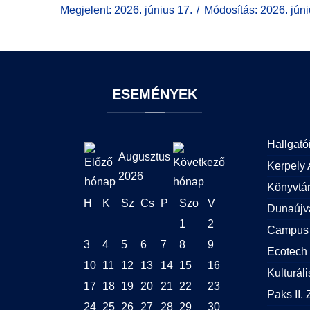
Megjelent: 2026. június 17.
Módosítás: 2026. júni
ESEMÉNYEK
Hallgató
Augusztus
Kerpely 
2026
Könyvtá
H
K
Sz
Cs
P
Szo
V
Dunaújv
1
2
Campus 
3
4
5
6
7
8
9
Ecotech 
10
11
12
13
14
15
16
Kulturál
17
18
19
20
21
22
23
Paks II. Z
24
25
26
27
28
29
30