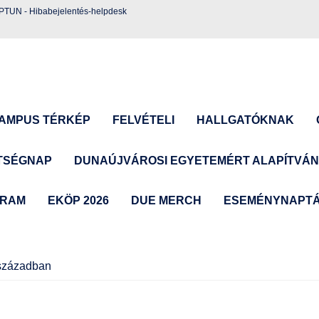
EPTUN
-
Hibabejelentés-helpdesk
AMPUS TÉRKÉP
FELVÉTELI
HALLGATÓKNAK
TSÉGNAP
DUNAÚJVÁROSI EGYETEMÉRT ALAPÍTVÁ
GRAM
EKÖP 2026
DUE MERCH
ESEMÉNYNAPT
 században