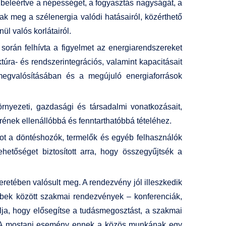
beleértve a népességet, a fogyasztás nagyságát, a
ak meg a szélenergia valódi hatásairól, közérthető
ül valós korlátairól.
során felhívta a figyelmet az energiarendszereket
túra- és rendszerintegrációs, valamint kapacitásait
megvalósításában és a megújuló energiaforrások
rnyezeti, gazdasági és társadalmi vonatkozásait,
ének ellenállóbbá és fenntarthatóbbá tételéhez.
ormot a döntéshozók, termelők és egyéb felhasználók
ehetőséget biztosított arra, hogy összegyűjtsék a
eretében valósult meg. A rendezvény jól illeszkedik
bek között szakmai rendezvények – konferenciák,
ja, hogy elősegítse a tudásmegosztást, a szakmai
t. A mostani esemény ennek a közös munkának egy