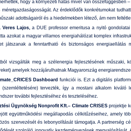
erhették, hogy a környezeti hatás mivel van összefüggésben – 
átás méretgazdaságosságát. Az érdeklődők konkrétumokat tudhatt
űszaki adottságairól és a hiedelmekben létező, ám nem feltétlen
. Veres Lajos,
a DUE professor emeritusa a nyitó gondolatai 
atta azokat a magyar villamos energiahálózat komplex infrastruk
et játszanak a fenntartható és biztonságos energiaellátás 
ól vizsgálták meg a szélenergia fejlesztésének műszaki, kö
ereket) amelyek hozzájárulhatnak Magyarország energiarendszer
limate_CRICES Dashboard
funkciói is. Ezt a digitális platf
(szemléltetésére) tervezték, így a mostani alkalom kiváló l
endszer további fejlesztéséhez és teszteléséhez.
tési Ügynökség Nonprofit Kft.– Climate CRISES
projektje k
jött együttműködési megállapodás célkitűzéseihez, amely töb
s szervezését és lebonyolítását támogatja. A partnerség cél
fejlődését szolgáló innovatív kezdeményezések megvalósításá