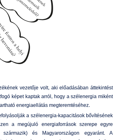
ékének vezetője volt, aki előadásában áttekintést
tfogó képet kaptak arról, hogy a szélenergia miként
tartható energiaellátás megteremtéséhez.
efolyásolják a szélenergia-kapacitások bővítésének
iszen a megújuló energiaforrások szerepe egyre
l származik) és Magyarországon egyaránt. A