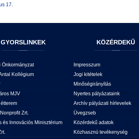
us 17.
GYORSLINKEK
KÖZÉRDEKŰ
i Önkormányzat
Impresszum
Antal Kollégium
Jogi kitételek
r
Minőségirányítás
áros MJV
Nyertes pályázataink
étterem
Archív pályázati hírlevelek
Nonprofit Zrt.
Üvegzseb
is és Innovációs Minisztérium
Közérdekű adatok
rt.
Közhasznú tevékenység