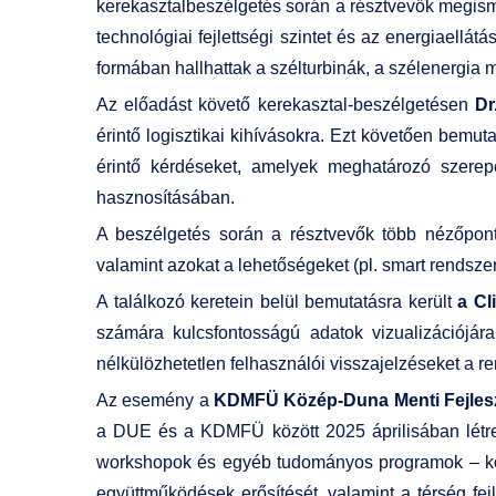
kerekasztalbeszélgetés során a résztvevők megism
technológiai fejlettségi szintet és az energiaell
formában hallhattak a szélturbinák, a szélenergia m
Az előadást követő kerekasztal-beszélgetésen
Dr
érintő logisztikai kihívásokra. Ezt követően bemut
érintő kérdéseket, amelyek meghatározó szerep
hasznosításában.
A beszélgetés során a résztvevők több nézőpontb
valamint azokat a lehetőségeket (pl. smart rendsz
A találkozó keretein belül bemutatásra került
a C
számára kulcsfontosságú adatok vizualizációjára 
nélkülözhetetlen felhasználói visszajelzéseket a r
Az esemény a
KDMFÜ Közép-Duna Menti Fejlesz
a DUE és a KDMFÜ között 2025 áprilisában létre
workshopok és egyéb tudományos programok – közö
együttműködések erősítését, valamint a térség 