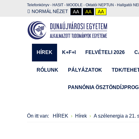
Telefonkönyv
-
HASIT
-
MOODLE
-
Oktatói NEPTUN
-
Hallgatói N
NORMÁL NÉZET
AA
AA
AA
HÍREK
K+F+I
FELVÉTELI 2026
C
RÓLUNK
PÁLYÁZATOK
TDK/TEHE
PANNÓNIA ÖSZTÖNDÍJPRO
Ön itt van:
HÍREK
Hírek
A szélenergia a 21.