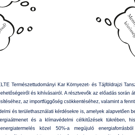
ELTE Természettudományi Kar Környezet- és Tájföldrajzi Tansz
ehetőségeiről és kihívásairól. A résztvevők az előadás során á
sítéséhez, az importfüggőség csökkentéséhez, valamint a fenn
édelmi és területhasználati kérdésekre is, amelyek alapvetően b
ergiaátmenet és a klímavédelmi célkitűzések tükrében, h
nergiatermelés közel 50%-a megújuló energiaforrásbó