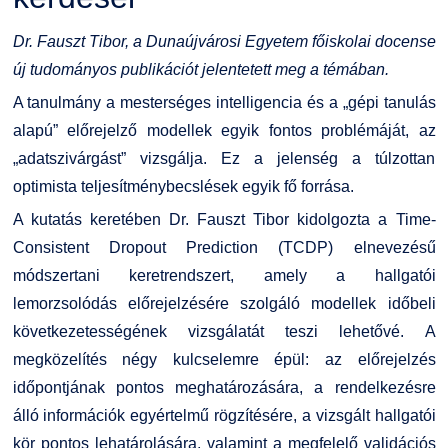
Kiemelt ösztöndíjak
K+F+I
Együttműködő partnereink
Dr. Fauszt Tibor, a Dunaújvárosi Egyetem főiskolai docense
új tudományos publikációt jelentetett meg a témában.
Nemzetközi Lehetőségek
Átjelentkezőknek
A tanulmány a mesterséges intelligencia és a „gépi tanulás
Szolgáltatások
Kapcsolat
alapú” előrejelző modellek egyik fontos problémáját, az
„adatszivárgást” vizsgálja. Ez a jelenség a túlzottan
Fordítási Szolgáltatások
TDK/Tehetségnap
optimista teljesítménybecslések egyik fő forrása.
A kutatás keretében Dr. Fauszt Tibor kidolgozta a Time-
GY.I.K.
Online Studium
Consistent Dropout Prediction (TCDP) elnevezésű
módszertani keretrendszert, amely a hallgatói
DUE Hallgatói laptop használati segédlet
Képzési Életpályamodell
lemorzsolódás előrejelzésére szolgáló modellek időbeli
következetességének vizsgálatát teszi lehetővé. A
Kerpely Antal Szakkollégium KASZK
Atomerőművi Képzési Bázis
megközelítés négy kulcselemre épül: az előrejelzés
időpontjának pontos meghatározására, a rendelkezésre
álló információk egyértelmű rögzítésére, a vizsgált hallgatói
kör pontos lehatárolására, valamint a megfelelő validációs