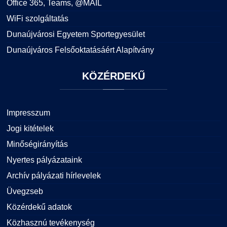
Office 365, Teams, @MAIL
WiFi szolgáltatás
Dunaújvárosi Egyetem Sportegyesület
Dunaújváros Felsőoktatásáért Alapítvány
KÖZÉRDEKŰ
Impresszum
Jogi kitételek
Minőségirányítás
Nyertes pályázataink
Archív pályázati hírlevelek
Üvegzseb
Közérdekű adatok
Közhasznú tevékenység