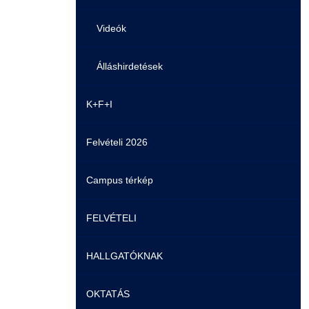
Videók
Álláshirdetések
K+F+I
Felvételi 2026
Campus térkép
FELVÉTELI
HALLGATÓKNAK
Pontozási rendszer szabályai
OKTATÁS
Felvetteknek
Képzéseink