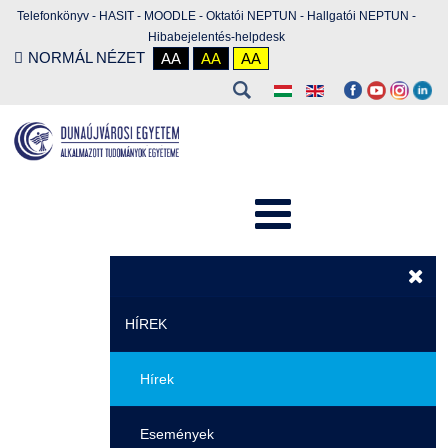
Telefonkönyv
-
HASIT
-
MOODLE
-
Oktatói NEPTUN
-
Hallgatói NEPTUN
-
Hibabejelentés-helpdesk
NORMÁL NÉZET
AA
AA
AA
HÍREK
Hírek
Események