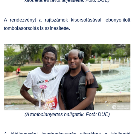
kilométeres távot teljesítette. Fotó: DUE)
A rendezvényt a rajtszámok kisorsolásával lebonyolított
tombolasorsolás is színesítette.
(A tombolanyertes hallgatók. Fotó: DUE)