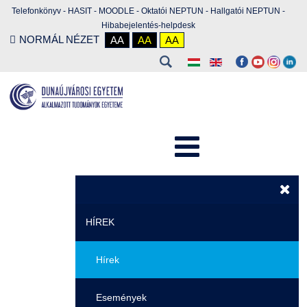
Telefonkönyv
-
HASIT
-
MOODLE
-
Oktatói NEPTUN
-
Hallgatói NEPTUN
-
Hibabejelentés-helpdesk
NORMÁL NÉZET
AA
AA
AA
HÍREK
Hírek
Események