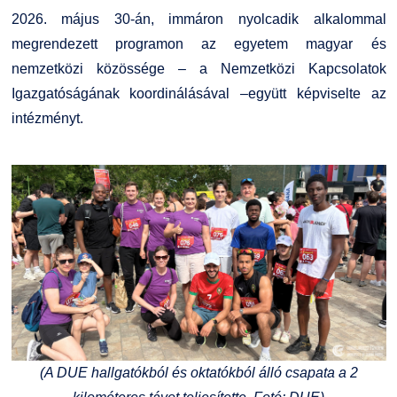
Kiemelt ösztöndíjak
K+F+I
Együttműködő partnereink
2026. május 30-án, immáron nyolcadik alkalommal
megrendezett programon az egyetem magyar és
Nemzetközi Lehetőségek
Átjelentkezőknek
nemzetközi közössége – a Nemzetközi Kapcsolatok
Igazgatóságának koordinálásával –együtt képviselte az
Szolgáltatások
Kapcsolat
intézményt.
Fordítási Szolgáltatások
TDK/Tehetségnap
GY.I.K.
Online Studium
DUE Hallgatói laptop használati segédlet
Képzési Életpályamodell
Kerpely Antal Szakkollégium KASZK
Atomerőművi Képzési Bázis
(A DUE hallgatókból és oktatókból álló csapata a 2