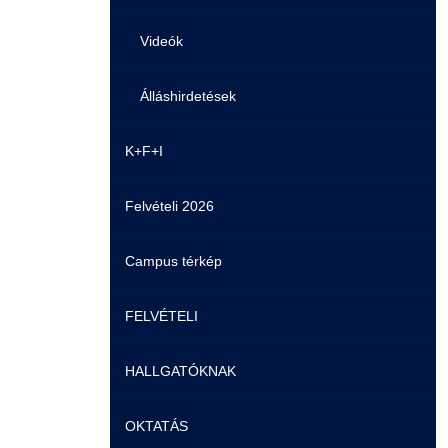
Videók
Álláshirdetések
K+F+I
Felvételi 2026
Campus térkép
FELVÉTELI
HALLGATÓKNAK
Pontozási rendszer szabályai
OKTATÁS
Felvetteknek
Képzéseink