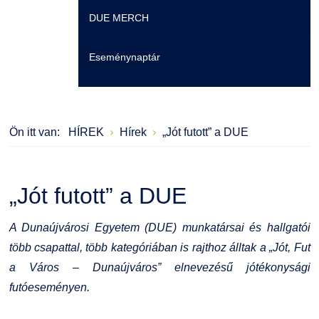
DUE MERCH
Moodle
Könyvtár
Családbarát Szolgáltató
Szervezeti felépítés
Eseménynaptár
Átjelentkezőknek
Szakmentori rendszer
Dokumentumok
Szabályzatok
Hallgatói pályázatok
Kérvények
Szervezeti ábra
Galéria
Ön itt van:
HÍREK
Hírek
„Jót futott” a DUE
Karrier
Felnőttképzés
Érdekvédelmi testületek
Díjak, elismerések
Családbarát Szolgáltató
Origó nyelvvizsga
Kapcsolat
„Jót futott” a DUE
EHÖK
HASIT
Telefonkönyv
A Dunaújvárosi Egyetem (DUE) munkatársai és hallgatói
több csapattal, több kategóriában is rajthoz álltak a „Jót, Fut
Hallgatókra érvényes szabályzatok
Neptun
Minőségirányítás
a Város – Dunaújváros” elnevezésű jótékonysági
futóeseményen.
Ösztöndíjak
Moodle
Intézményi és Tanulmányi Tájékoztató