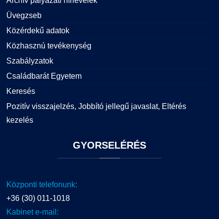
Archív pályázati hírlevelek
Üvegzseb
Közérdekű adatok
Közhasznú tevékenység
Szabályzatok
Családbarát Egyetem
Keresés
Pozitív visszajelzés, Jobbító jellegű javaslat, Eltérés
kezelés
GYORSELÉRÉS
Központi telefonunk:
+36 (30) 011-1018
Kabinet e-mail: