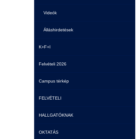
Videók
Álláshirdetések
K+F+I
Felvételi 2026
Campus térkép
FELVÉTELI
HALLGATÓKNAK
Pontozási rendszer szabályai
OKTATÁS
Felvetteknek
Képzéseink