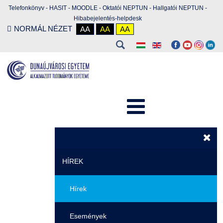
Telefonkönyv
-
HASIT
-
MOODLE
-
Oktatói NEPTUN
-
Hallgatói NEPTUN
-
Hibabejelentés-helpdesk
NORMÁL NÉZET
AA
AA
AA
HÍREK
Hírek
Események