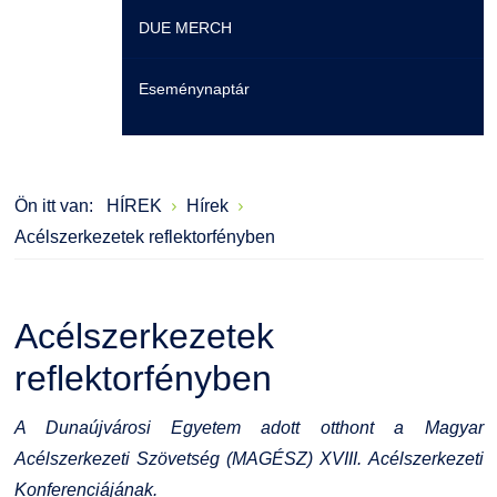
DUE MERCH
Moodle
Könyvtár
Családbarát Szolgáltató
Szervezeti felépítés
Eseménynaptár
Átjelentkezőknek
Szakmentori rendszer
Dokumentumok
Szabályzatok
Hallgatói pályázatok
Kérvények
Szervezeti ábra
Galéria
Ön itt van:
HÍREK
Hírek
Karrier
Felnőttképzés
Érdekvédelmi testületek
Díjak, elismerések
Acélszerkezetek reflektorfényben
Családbarát Szolgáltató
Origó nyelvvizsga
Kapcsolat
Acélszerkezetek
EHÖK
HASIT
Telefonkönyv
reflektorfényben
Hallgatókra érvényes szabályzatok
Neptun
Minőségirányítás
A Dunaújvárosi Egyetem adott otthont a Magyar
Ösztöndíjak
Moodle
Intézményi és Tanulmányi Tájékoztató
Acélszerkezeti Szövetség (MAGÉSZ) XVIII. Acélszerkezeti
Konferenciájának.