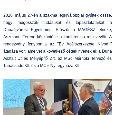
Kiemelt ösztöndíjak
K+F+I
Együttműködő partnereink
2026. május 27-én a szakma legkiválóbbjai gyűltek össze,
Nemzetközi Lehetőségek
Átjelentkezőknek
hogy megosszák tudásukat és tapasztalataikat a
Dunaújvárosi Egyetemen. Először a MAGÉSZ elnöke,
Szolgáltatások
Kapcsolat
Aszmann Ferenc köszöntötte a konferencia résztvevőit. A
rendezvény fénypontja az "Év Acélszerkezete Nívódíj"
Fordítási Szolgáltatások
TDK/Tehetségnap
átadása volt, amelyet a következő cégek nyertek el: a Duna
Aszfalt Út és Mélyépítő Zrt, az MSc Mérnöki Tervező és
GY.I.K.
Online Studium
Tanácsadó Kft. és a MCE Nyíregyháza Kft.
DUE Hallgatói laptop használati segédlet
Képzési Életpályamodell
Kerpely Antal Szakkollégium KASZK
Atomerőművi Képzési Bázis