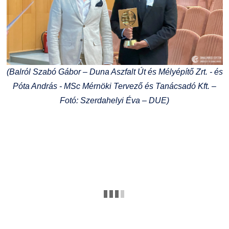
(Balról Szabó Gábor – Duna Aszfalt Út és Mélyépítő Zrt. - és
Póta András - MSc Mérnöki Tervező és Tanácsadó Kft. –
Fotó: Szerdahelyi Éva – DUE)