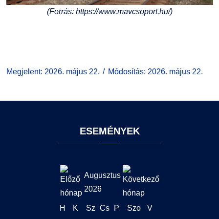
(Forrás: https://www.mavcsoport.hu/)
Megjelent: 2026. május 22.
Módosítás: 2026. május 22.
ESEMÉNYEK
Augusztus
2026
H
K
Sz
Cs
P
Szo
V