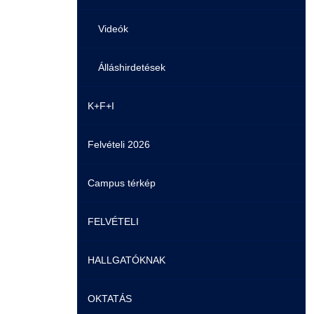
Videók
Álláshirdetések
K+F+I
Felvételi 2026
Campus térkép
FELVÉTELI
HALLGATÓKNAK
Pontozási rendszer szabályai
OKTATÁS
Felvetteknek
Képzéseink