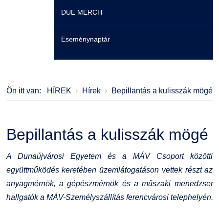
DUE MERCH
Moodle
Könyvtár
Családbarát Szolgáltató
Szervezeti felépítés
Eseménynaptár
Átjelentkezőknek
Szakmentori rendszer
Dokumentumok
Szabályzatok
Hallgatói pályázatok
Kérvények
Szervezeti ábra
Galéria
Ön itt van:
HÍREK
Hírek
Bepillantás a kulisszák mögé
Karrier
Felnőttképzés
Érdekvédelmi testületek
Díjak, elismerések
Családbarát Szolgáltató
Origó nyelvvizsga
Kapcsolat
Bepillantás a kulisszák mögé
EHÖK
HASIT
Telefonkönyv
A Dunaújvárosi Egyetem és a MÁV Csoport közötti
együttműködés keretében üzemlátogatáson vettek részt az
Hallgatókra érvényes szabályzatok
Neptun
Minőségirányítás
anyagmérnök, a gépészmérnök és a műszaki menedzser
hallgatók a MÁV-Személyszállítás ferencvárosi telephelyén.
Ösztöndíjak
Moodle
Intézményi és Tanulmányi Tájékoztató