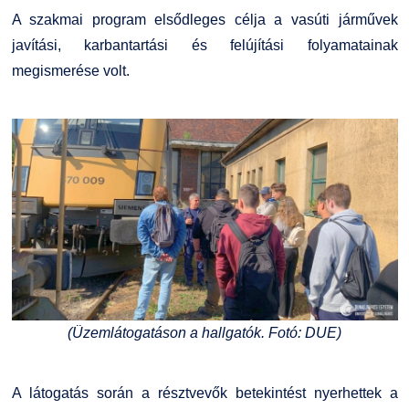
Kiemelt ösztöndíjak
K+F+I
Együttműködő partnereink
A szakmai program elsődleges célja a vasúti járművek
javítási, karbantartási és felújítási folyamatainak
Nemzetközi Lehetőségek
Átjelentkezőknek
megismerése volt.
Szolgáltatások
Kapcsolat
Fordítási Szolgáltatások
TDK/Tehetségnap
GY.I.K.
Online Studium
DUE Hallgatói laptop használati segédlet
Képzési Életpályamodell
Kerpely Antal Szakkollégium KASZK
Atomerőművi Képzési Bázis
(Üzemlátogatáson a hallgatók. Fotó: DUE)
A látogatás során a résztvevők betekintést nyerhettek a