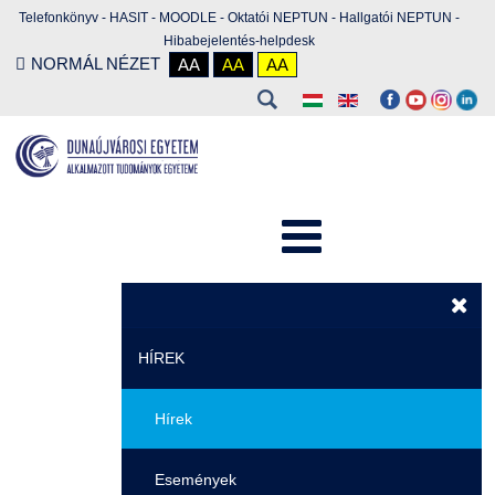
Telefonkönyv
-
HASIT
-
MOODLE
-
Oktatói NEPTUN
-
Hallgatói NEPTUN
-
Hibabejelentés-helpdesk
NORMÁL NÉZET
AA
AA
AA
HÍREK
Hírek
Események