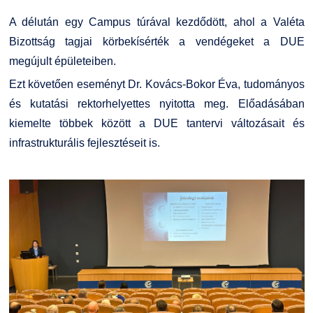
Kiemelt ösztöndíjak
K+F+I
Együttműködő partnereink
A délután egy Campus túrával kezdődött, ahol a Valéta
Bizottság tagjai körbekísérték a vendégeket a DUE
Nemzetközi Lehetőségek
Átjelentkezőknek
megújult épületeiben.
Ezt követően eseményt Dr. Kovács-Bokor Éva, tudományos
Szolgáltatások
Kapcsolat
és kutatási rektorhelyettes nyitotta meg. Előadásában
kiemelte többek között a DUE tantervi változásait és
Fordítási Szolgáltatások
TDK/Tehetségnap
infrastrukturális fejlesztéseit is.
GY.I.K.
Online Studium
DUE Hallgatói laptop használati segédlet
Képzési Életpályamodell
Kerpely Antal Szakkollégium KASZK
Atomerőművi Képzési Bázis