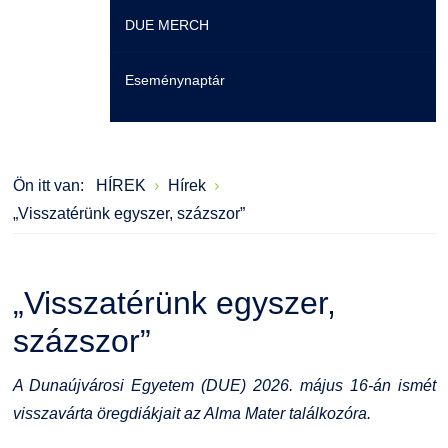
DUE MERCH
Moodle
Könyvtár
Családbarát Szolgáltató
Szervezeti felépítés
Eseménynaptár
Átjelentkezőknek
Szakmentori rendszer
Dokumentumok
Szabályzatok
Hallgatói pályázatok
Kérvények
Szervezeti ábra
Galéria
Ön itt van:
HÍREK
Hírek
Karrier
Felnőttképzés
Érdekvédelmi testületek
Díjak, elismerések
„Visszatérünk egyszer, százszor”
Családbarát Szolgáltató
Origó nyelvvizsga
Kapcsolat
„Visszatérünk egyszer,
EHÖK
HASIT
Telefonkönyv
százszor”
Hallgatókra érvényes szabályzatok
Neptun
Minőségirányítás
A Dunaújvárosi Egyetem (DUE) 2026. május 16-án ismét
Ösztöndíjak
Moodle
Intézményi és Tanulmányi Tájékoztató
visszavárta öregdiákjait az Alma Mater találkozóra.