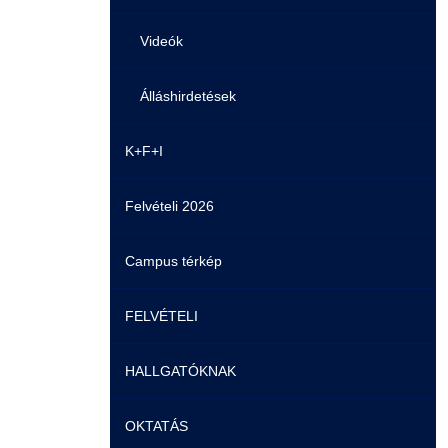
Videók
Álláshirdetések
K+F+I
Felvételi 2026
Campus térkép
FELVÉTELI
HALLGATÓKNAK
Pontozási rendszer szabályai
OKTATÁS
Felvetteknek
Képzéseink