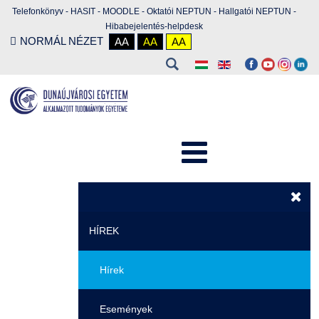
Telefonkönyv
-
HASIT
-
MOODLE
-
Oktatói NEPTUN
-
Hallgatói NEPTUN
-
Hibabejelentés-helpdesk
NORMÁL NÉZET
AA
AA
AA
HÍREK
Hírek
Események