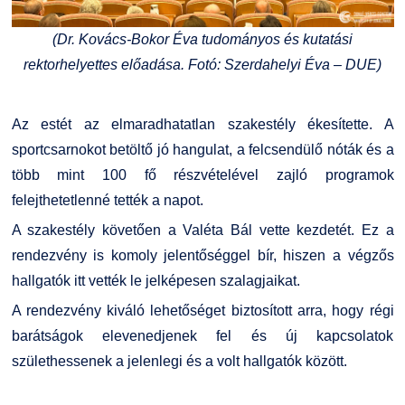
(Dr. Kovács-Bokor Éva tudományos és kutatási
rektorhelyettes előadása. Fotó: Szerdahelyi Éva – DUE)
Az estét az elmaradhatatlan szakestély ékesítette. A
sportcsarnokot betöltő jó hangulat, a felcsendülő nóták és a
több mint 100 fő részvételével zajló programok
felejthetetlenné tették a napot.
A szakestély követően a Valéta Bál vette kezdetét. Ez a
rendezvény is komoly jelentőséggel bír, hiszen a végzős
hallgatók itt vették le jelképesen szalagjaikat.
A rendezvény kiváló lehetőséget biztosított arra, hogy régi
barátságok elevenedjenek fel és új kapcsolatok
születhessenek a jelenlegi és a volt hallgatók között.