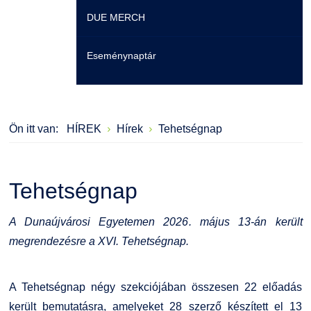
DUE MERCH
Moodle
Könyvtár
Családbarát Szolgáltató
Szervezeti felépítés
Eseménynaptár
Átjelentkezőknek
Szakmentori rendszer
Dokumentumok
Szabályzatok
Hallgatói pályázatok
Kérvények
Szervezeti ábra
Galéria
Ön itt van:
HÍREK
Hírek
Tehetségnap
Karrier
Felnőttképzés
Érdekvédelmi testületek
Díjak, elismerések
Családbarát Szolgáltató
Origó nyelvvizsga
Kapcsolat
Tehetségnap
EHÖK
HASIT
Telefonkönyv
A Dunaújvárosi Egyetemen 2026. május 13-án került
megrendezésre a XVI. Tehetségnap.
Hallgatókra érvényes szabályzatok
Neptun
Minőségirányítás
Ösztöndíjak
Moodle
Intézményi és Tanulmányi Tájékoztató
A Tehetségnap négy szekciójában összesen 22 előadás
került bemutatásra, amelyeket 28 szerző készített el 13