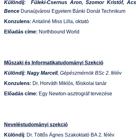
Különdíj:
Füleki-Csernus Áron, Szomor Kristóf, Ács
Bence
Dunaújvárosi Egyetem Bánki Donát Technikum
Konzulens:
Antaliné Miss Lilla, oktató
Előadás címe:
Northbound World
Műszaki és Informatikatudományi Szekció
Különdíj:
Nagy Marcell
, Gépészmérnök BSc 2. félév
Konzulens:
Dr. Horváth Miklós, főiskolai tanár
Előadás címe:
Egy Newton-asztrográf tervezése
Neveléstudományi szekció
Különdíj
: Dr. Töttős Ágnes Szakoktató BA 2. félév