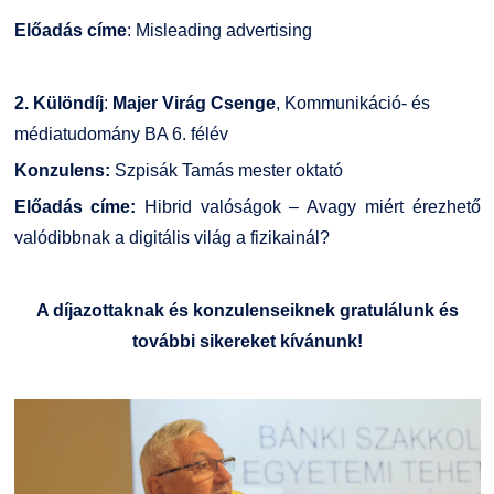
Előadás címe
: Misleading advertising
2.
Különdíj
:
Majer Virág Csenge
, Kommunikáció- és
médiatudomány BA 6. félév
Konzulens:
Szpisák Tamás mester oktató
Előadás címe:
Hibrid valóságok – Avagy miért érezhető
valódibbnak a digitális világ a fizikainál?
A díjazottaknak és konzulenseiknek gratulálunk és
további sikereket kívánunk!