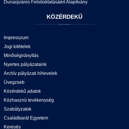
Dunaújváros Felsőoktatásáért Alapítvány
KÖZÉRDEKŰ
Impresszum
Jogi kitételek
Minőségirányítás
Nyertes pályázataink
Archív pályázati hírlevelek
Üvegzseb
Közérdekű adatok
Közhasznú tevékenység
Szabályzatok
Családbarát Egyetem
Keresés