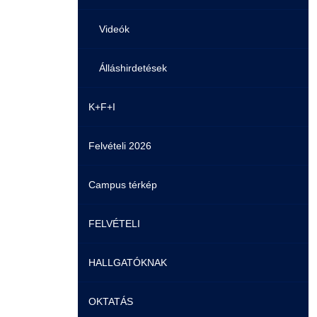
Videók
Álláshirdetések
K+F+I
Felvételi 2026
Campus térkép
FELVÉTELI
HALLGATÓKNAK
Pontozási rendszer szabályai
OKTATÁS
Felvetteknek
Képzéseink