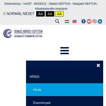
Telefonkönyv
-
HASIT
-
MOODLE
-
Oktatói NEPTUN
-
Hallgatói NEPTUN
-
Hibabejelentés-helpdesk
NORMÁL NÉZET
AA
AA
AA
HÍREK
Hírek
Események