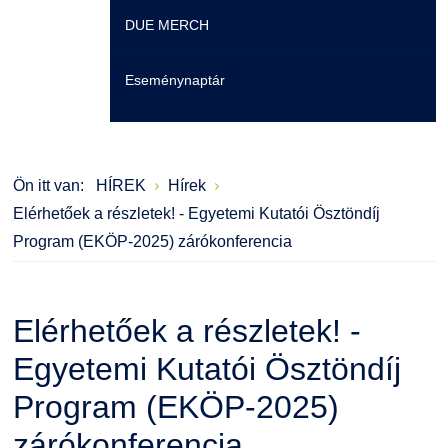
DUE MERCH
Moodle
Könyvtár
Családbarát Szolgáltató
Szervezeti felépítés
Eseménynaptár
Átjelentkezőknek
Szakmentori rendszer
Dokumentumok
Szabályzatok
Hallgatói pályázatok
Kérvények
Szervezeti ábra
Galéria
Ön itt van:
HÍREK
Hírek
Karrier
Felnőttképzés
Érdekvédelmi testületek
Díjak, elismerések
Elérhetőek a részletek! - Egyetemi Kutatói Ösztöndíj
Program (EKÖP-2025) zárókonferencia
Családbarát Szolgáltató
Origó nyelvvizsga
Kapcsolat
EHÖK
HASIT
Telefonkönyv
Elérhetőek a részletek! -
Hallgatókra érvényes szabályzatok
Neptun
Minőségirányítás
Egyetemi Kutatói Ösztöndíj
Program (EKÖP-2025)
Ösztöndíjak
Moodle
Intézményi és Tanulmányi Tájékoztató
zárókonferencia