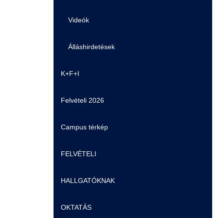
Videók
Álláshirdetések
K+F+I
Felvételi 2026
Campus térkép
FELVÉTELI
HALLGATÓKNAK
Pontozási rendszer szabályai
OKTATÁS
Felvetteknek
Képzéseink