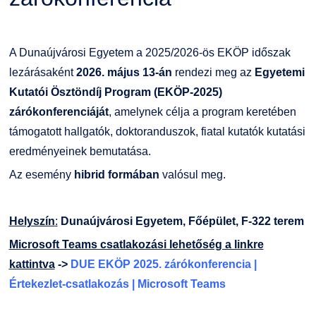
Kiemelt ösztöndíjak
K+F+I
Együttműködő partnereink
Nemzetközi Lehetőségek
Átjelentkezőknek
A Dunaújvárosi Egyetem a 2025/2026-ös EKÖP időszak
lezárásaként
2026. május 13-án
rendezi meg az
Egyetemi
Szolgáltatások
Kapcsolat
Kutatói Ösztöndíj Program (EKÖP-2025)
zárókonferenciáját
, amelynek célja a program keretében
Fordítási Szolgáltatások
TDK/Tehetségnap
támogatott hallgatók, doktoranduszok, fiatal kutatók kutatási
eredményeinek bemutatása.
GY.I.K.
Online Studium
Az esemény
hibrid formában
valósul meg.
DUE Hallgatói laptop használati segédlet
Képzési Életpályamodell
Helyszín
:
Dunaújvárosi Egyetem, Főépület, F-322 terem
Microsoft Teams csatlakozási lehetőség a linkre
Kerpely Antal Szakkollégium KASZK
Atomerőművi Képzési Bázis
kattintva
->
DUE EKÖP 2025. zárókonferencia |
Értekezlet-csatlakozás | Microsoft Teams