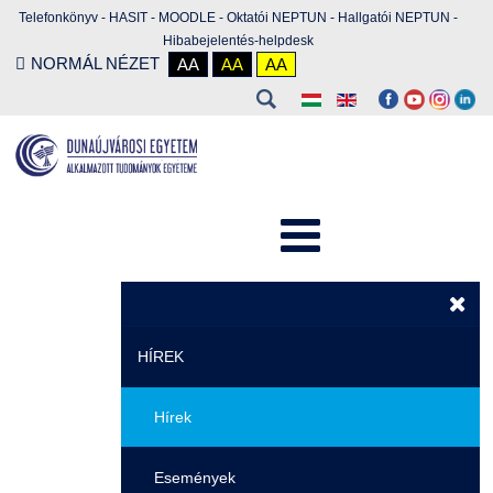
Telefonkönyv
-
HASIT
-
MOODLE
-
Oktatói NEPTUN
-
Hallgatói NEPTUN
-
Hibabejelentés-helpdesk
NORMÁL NÉZET
AA
AA
AA
HÍREK
Hírek
Események