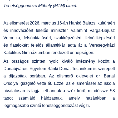
Kiemelt ösztöndíjak
K+F+I
Együttműködő partnereink
Tehetséggondozó Műhely (MTM) címet.
Nemzetközi Lehetőségek
Átjelentkezőknek
Az elismerést 2026. március 16-án Hankó Balázs, kultúráért
és innovációért felelős miniszter, valamint Varga-Bajusz
Szolgáltatások
Kapcsolat
Veronika, felsőoktatásért, szakképzésért, felnőttképzésért
és fiatalokért felelős államtitkár adta át a Veresegyházi
Fordítási Szolgáltatások
TDK/Tehetségnap
Katolikus Gimnáziumban rendezett ünnepségen.
Az országos szinten nyolc kiváló intézmény között a
GY.I.K.
Online Studium
Dunaújvárosi Egyetem Bánki Donát Technikum is szerepelt
a díjazottak sorában. Az elismerő oklevelet dr. Bartal
DUE Hallgatói laptop használati segédlet
Képzési Életpályamodell
Orsolya igazgató vette át. Ezzel az elismeréssel az iskola
hivatalosan is tagja lett annak a szűk körű, mindössze 58
Kerpely Antal Szakkollégium KASZK
Atomerőművi Képzési Bázis
tagot számláló hálózatnak, amely hazánkban a
legmagasabb szintű tehetséggondozást végzi.