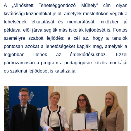
A „Minősített Tehetséggondozó Műhely” cím olyan
kiválósági központokat jelöl, amelyek mesterfokon végzik a
tehetségek felkutatását és mentorálását, miközben jó
példával elöl járva segítik más iskolák fejlődését is. Fontos
személyre szabott fejlődés: a cél az, hogy a tanulók
pontosan azokat a lehetőségeket kapják meg, amelyek a
legjobban illenek az érdeklődésükhöz. Ezzel
párhuzamosan a program a pedagógusok közös munkáját
és szakmai fejlődését is katalizálja.