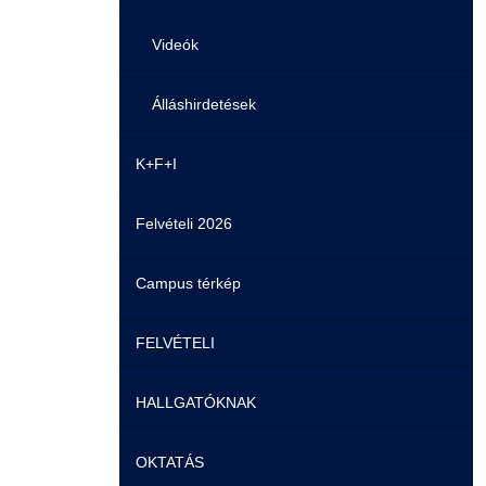
Videók
Álláshirdetések
K+F+I
Felvételi 2026
Campus térkép
FELVÉTELI
HALLGATÓKNAK
Pontozási rendszer szabályai
OKTATÁS
Felvetteknek
Képzéseink