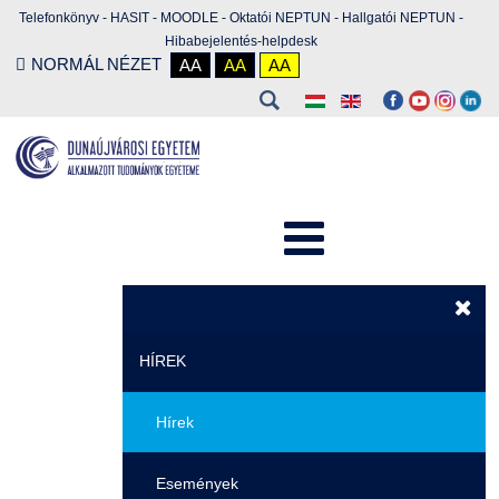
Telefonkönyv
-
HASIT
-
MOODLE
-
Oktatói NEPTUN
-
Hallgatói NEPTUN
-
Hibabejelentés-helpdesk
NORMÁL NÉZET
AA
AA
AA
HÍREK
Hírek
Események