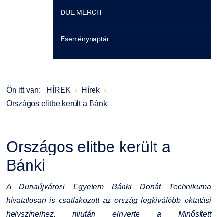
DUE MERCH
Moodle
Könyvtár
Családbarát Szolgáltató
Szervezeti felépítés
Eseménynaptár
Átjelentkezőknek
Szakmentori rendszer
Dokumentumok
Szabályzatok
Hallgatói pályázatok
Kérvények
Szervezeti ábra
Galéria
Ön itt van:
HÍREK
Hírek
Karrier
Felnőttképzés
Érdekvédelmi testületek
Díjak, elismerések
Országos elitbe került a Bánki
Családbarát Szolgáltató
Origó nyelvvizsga
Kapcsolat
Országos elitbe került a
EHÖK
HASIT
Telefonkönyv
Bánki
Hallgatókra érvényes szabályzatok
Neptun
Minőségirányítás
A Dunaújvárosi Egyetem Bánki Donát Technikuma
Ösztöndíjak
Moodle
Intézményi és Tanulmányi Tájékoztató
hivatalosan is csatlakozott az ország legkiválóbb oktatási
helyszíneihez, miután elnyerte a Minősített