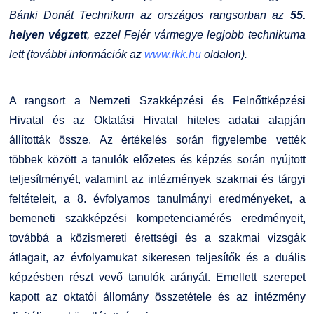
Kiemelt ösztöndíjak
K+F+I
Együttműködő partnereink
Bánki Donát Technikum az országos rangsorban az
55.
helyen végzett
, ezzel Fejér vármegye legjobb technikuma
Nemzetközi Lehetőségek
Átjelentkezőknek
lett (további információk az
www.ikk.hu
oldalon).
Szolgáltatások
Kapcsolat
A rangsort a Nemzeti Szakképzési és Felnőttképzési
Hivatal és az Oktatási Hivatal hiteles adatai alapján
Fordítási Szolgáltatások
TDK/Tehetségnap
állították össze. Az értékelés során figyelembe vették
többek között a tanulók előzetes és képzés során nyújtott
GY.I.K.
Online Studium
teljesítményét, valamint az intézmények szakmai és tárgyi
feltételeit, a 8. évfolyamos tanulmányi eredményeket, a
DUE Hallgatói laptop használati segédlet
Képzési Életpályamodell
bemeneti szakképzési kompetenciamérés eredményeit,
továbbá a közismereti érettségi és a szakmai vizsgák
Kerpely Antal Szakkollégium KASZK
Atomerőművi Képzési Bázis
átlagait, az évfolyamukat sikeresen teljesítők és a duális
képzésben részt vevő tanulók arányát. Emellett szerepet
kapott az oktatói állomány összetétele és az intézmény