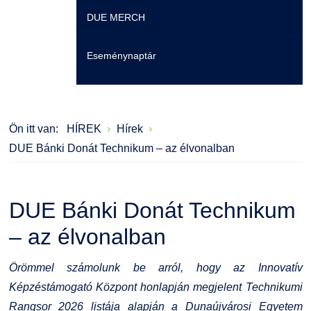
DUE MERCH
Moodle
Könyvtár
Családbarát Szolgáltató
Szervezeti felépítés
Eseménynaptár
Átjelentkezőknek
Szakmentori rendszer
Dokumentumok
Szabályzatok
Hallgatói pályázatok
Kérvények
Szervezeti ábra
Galéria
Ön itt van:
HÍREK
Hírek
Karrier
Felnőttképzés
Érdekvédelmi testületek
Díjak, elismerések
DUE Bánki Donát Technikum – az élvonalban
Családbarát Szolgáltató
Origó nyelvvizsga
Kapcsolat
DUE Bánki Donát Technikum
EHÖK
HASIT
Telefonkönyv
– az élvonalban
Hallgatókra érvényes szabályzatok
Neptun
Minőségirányítás
Örömmel számolunk be arról, hogy az Innovatív
Ösztöndíjak
Moodle
Intézményi és Tanulmányi Tájékoztató
Képzéstámogató Központ honlapján megjelent Technikumi
Rangsor 2026 listája alapján a Dunaújvárosi Egyetem