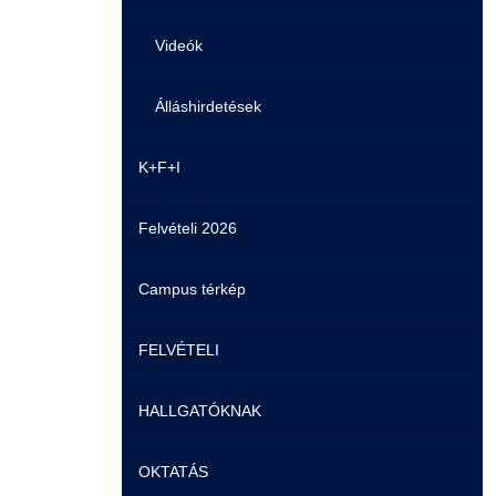
Videók
Álláshirdetések
K+F+I
Felvételi 2026
Campus térkép
FELVÉTELI
HALLGATÓKNAK
Pontozási rendszer szabályai
OKTATÁS
Felvetteknek
Képzéseink