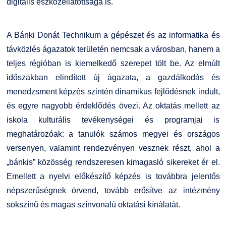
digitális eszközellátottsága is.
A Bánki Donát Technikum a gépészet és az informatika és
távközlés ágazatok területén nemcsak a városban, hanem a
teljes régióban is kiemelkedő szerepet tölt be. Az elmúlt
időszakban elindított új ágazata, a gazdálkodás és
menedzsment képzés szintén dinamikus fejlődésnek indult,
és egyre nagyobb érdeklődés övezi. Az oktatás mellett az
iskola kulturális tevékenységei és programjai is
meghatározóak: a tanulók számos megyei és országos
versenyen, valamint rendezvényen vesznek részt, ahol a
„bánkis” közösség rendszeresen kimagasló sikereket ér el.
Emellett a nyelvi előkészítő képzés is továbbra jelentős
népszerűségnek örvend, tovább erősítve az intézmény
sokszínű és magas színvonalú oktatási kínálatát.