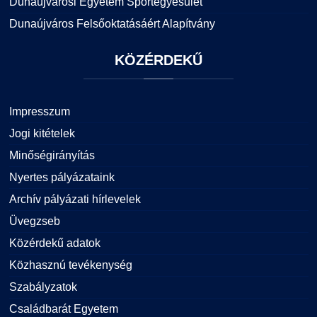
Dunaújvárosi Egyetem Sportegyesület
Dunaújváros Felsőoktatásáért Alapítvány
KÖZÉRDEKŰ
Impresszum
Jogi kitételek
Minőségirányítás
Nyertes pályázataink
Archív pályázati hírlevelek
Üvegzseb
Közérdekű adatok
Közhasznú tevékenység
Szabályzatok
Családbarát Egyetem