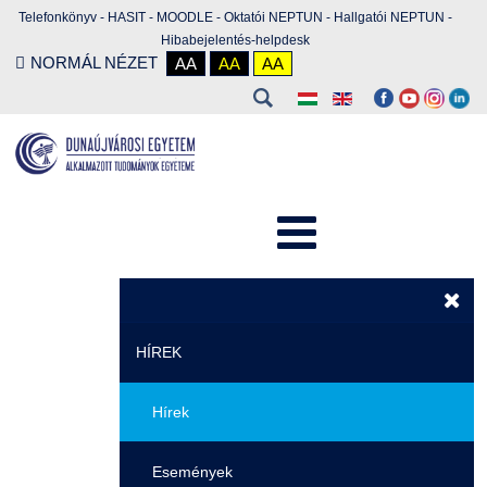
Telefonkönyv
-
HASIT
-
MOODLE
-
Oktatói NEPTUN
-
Hallgatói NEPTUN
-
Hibabejelentés-helpdesk
NORMÁL NÉZET
AA
AA
AA
HÍREK
Hírek
Események