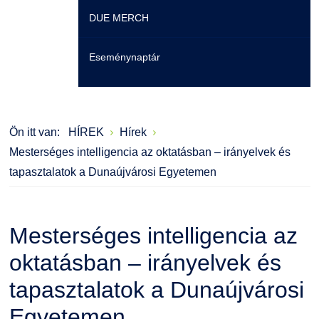
DUE MERCH
Moodle
Könyvtár
Családbarát Szolgáltató
Szervezeti felépítés
Eseménynaptár
Átjelentkezőknek
Szakmentori rendszer
Dokumentumok
Szabályzatok
Hallgatói pályázatok
Kérvények
Szervezeti ábra
Galéria
Ön itt van:
HÍREK
Hírek
Karrier
Felnőttképzés
Érdekvédelmi testületek
Díjak, elismerések
Mesterséges intelligencia az oktatásban – irányelvek és
tapasztalatok a Dunaújvárosi Egyetemen
Családbarát Szolgáltató
Origó nyelvvizsga
Kapcsolat
EHÖK
HASIT
Telefonkönyv
Mesterséges intelligencia az
Hallgatókra érvényes szabályzatok
Neptun
Minőségirányítás
oktatásban – irányelvek és
tapasztalatok a Dunaújvárosi
Ösztöndíjak
Moodle
Intézményi és Tanulmányi Tájékoztató
Egyetemen