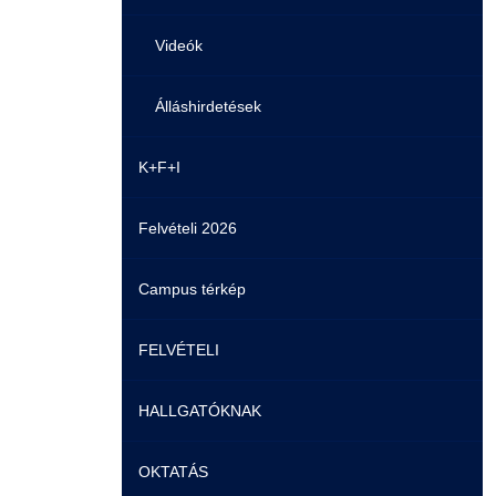
Videók
Álláshirdetések
K+F+I
Felvételi 2026
Campus térkép
FELVÉTELI
HALLGATÓKNAK
Pontozási rendszer szabályai
OKTATÁS
Felvetteknek
Képzéseink