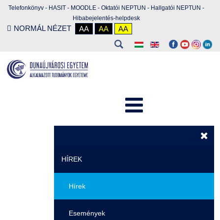
Telefonkönyv
-
HASIT
-
MOODLE
-
Oktatói NEPTUN
-
Hallgatói NEPTUN
-
Hibabejelentés-helpdesk
NORMÁL NÉZET
AA
AA
AA
HÍREK
Hírek
Események