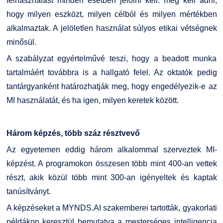
felhasználást minden esetben jelölni kell: meg kell adni,
hogy milyen eszközt, milyen célból és milyen mértékben
alkalmaztak. A jelöletlen használat súlyos etikai vétségnek
minősül.
A szabályzat egyértelművé teszi, hogy a beadott munka
tartalmáért továbbra is a hallgató felel. Az oktatók pedig
tantárgyanként határozhatják meg, hogy engedélyezik-e az
MI használatát, és ha igen, milyen keretek között.
Három képzés, több száz résztvevő
Az egyetemen eddig három alkalommal szerveztek MI-
képzést. A programokon összesen több mint 400-an vettek
részt, akik közül több mint 300-an igényeltek és kaptak
tanúsítványt.
A képzéseket a MYNDS.AI szakemberei tartották, gyakorlati
példákon keresztül bemutatva a mesterséges intelligencia