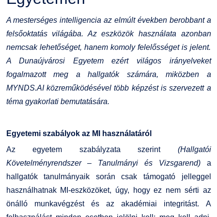
Kiemelt ösztöndíjak
K+F+I
Együttműködő partnereink
A mesterséges intelligencia az elmúlt években berobbant a
felsőoktatás világába. Az eszközök használata azonban
Nemzetközi Lehetőségek
Átjelentkezőknek
nemcsak lehetőséget, hanem komoly felelősséget is jelent.
A Dunaújvárosi Egyetem ezért világos irányelveket
Szolgáltatások
Kapcsolat
fogalmazott meg a hallgatók számára, miközben a
MYNDS.AI közreműködésével több képzést is szervezett a
Fordítási Szolgáltatások
TDK/Tehetségnap
téma gyakorlati bemutatására.
GY.I.K.
Online Studium
Egyetemi szabályok az MI használatáról
DUE Hallgatói laptop használati segédlet
Képzési Életpályamodell
Az egyetem szabályzata szerint
(Hallgatói
Követelményrendszer – Tanulmányi és Vizsgarend)
a
Kerpely Antal Szakkollégium KASZK
Atomerőművi Képzési Bázis
hallgatók tanulmányaik során csak támogató jelleggel
használhatnak MI-eszközöket, úgy, hogy ez nem sérti az
önálló munkavégzést és az akadémiai integritást. A