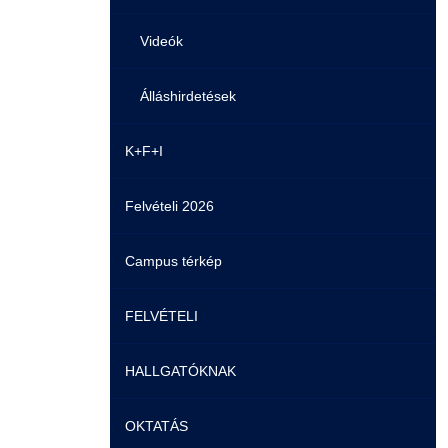
Videók
Álláshirdetések
K+F+I
Felvételi 2026
Campus térkép
FELVÉTELI
HALLGATÓKNAK
Pontozási rendszer szabályai
OKTATÁS
Felvetteknek
Képzéseink