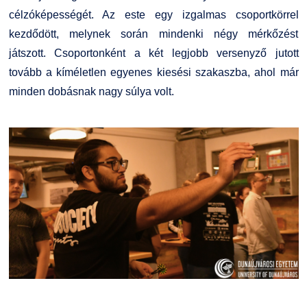
Kiemelt ösztöndíjak
K+F+I
Együttműködő partnereink
célzóképességét. Az este egy izgalmas csoportkörrel
kezdődött, melynek során mindenki négy mérkőzést
Nemzetközi Lehetőségek
Átjelentkezőknek
játszott. Csoportonként a két legjobb versenyző jutott
tovább a kíméletlen egyenes kiesési szakaszba, ahol már
Szolgáltatások
Kapcsolat
minden dobásnak nagy súlya volt.
Fordítási Szolgáltatások
TDK/Tehetségnap
GY.I.K.
Online Studium
DUE Hallgatói laptop használati segédlet
Képzési Életpályamodell
Kerpely Antal Szakkollégium KASZK
Atomerőművi Képzési Bázis