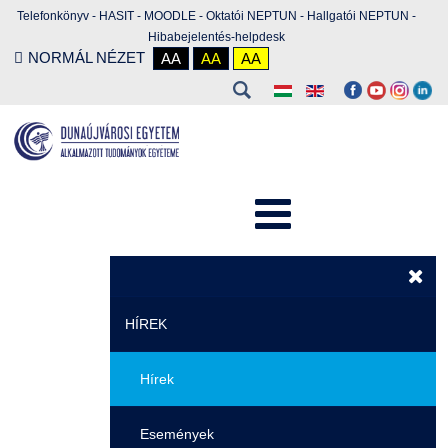
Telefonkönyv
-
HASIT
-
MOODLE
-
Oktatói NEPTUN
-
Hallgatói NEPTUN
-
Hibabejelentés-helpdesk
NORMÁL NÉZET
AA
AA
AA
HÍREK
Hírek
Események