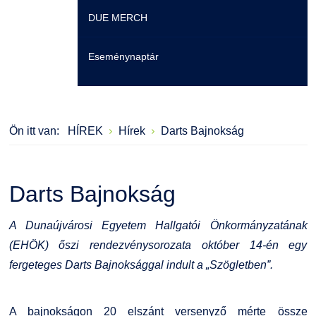
DUE MERCH
Moodle
Könyvtár
Családbarát Szolgáltató
Szervezeti felépítés
Eseménynaptár
Átjelentkezőknek
Szakmentori rendszer
Dokumentumok
Szabályzatok
Hallgatói pályázatok
Kérvények
Szervezeti ábra
Galéria
Ön itt van:
HÍREK
Hírek
Darts Bajnokság
Karrier
Felnőttképzés
Érdekvédelmi testületek
Díjak, elismerések
Családbarát Szolgáltató
Origó nyelvvizsga
Kapcsolat
Darts Bajnokság
EHÖK
HASIT
Telefonkönyv
A Dunaújvárosi Egyetem Hallgatói Önkormányzatának
(EHÖK) őszi rendezvénysorozata október 14-én egy
Hallgatókra érvényes szabályzatok
Neptun
Minőségirányítás
fergeteges Darts Bajnoksággal indult a „Szögletben”.
Ösztöndíjak
Moodle
Intézményi és Tanulmányi Tájékoztató
A bajnokságon 20 elszánt versenyző mérte össze