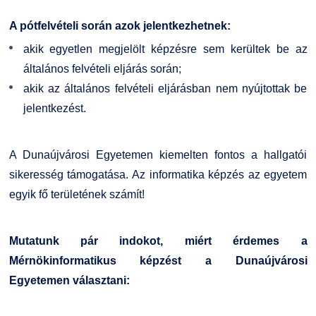
Kiemelt ösztöndíjak
K+F+I
Együttműködő partnereink
A pótfelvételi során azok jelentkezhetnek:
akik egyetlen megjelölt képzésre sem kerültek be az
Nemzetközi Lehetőségek
Átjelentkezőknek
általános felvételi eljárás során;
akik az általános felvételi eljárásban nem nyújtottak be
Szolgáltatások
Kapcsolat
jelentkezést.
Fordítási Szolgáltatások
TDK/Tehetségnap
A Dunaújvárosi Egyetemen kiemelten fontos a hallgatói
GY.I.K.
Online Studium
sikeresség támogatása. Az informatika képzés az egyetem
egyik fő területének számít!
DUE Hallgatói laptop használati segédlet
Képzési Életpályamodell
Mutatunk pár indokot, miért érdemes a
Kerpely Antal Szakkollégium KASZK
Atomerőművi Képzési Bázis
Mérnökinformatikus képzést a Dunaújvárosi
Egyetemen választani: