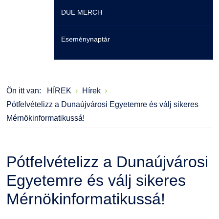
DUE MERCH
Moodle
Könyvtár
Családbarát Szolgáltató
Szervezeti felépítés
Eseménynaptár
Átjelentkezőknek
Szakmentori rendszer
Dokumentumok
Szabályzatok
Hallgatói pályázatok
Kérvények
Szervezeti ábra
Galéria
Ön itt van:
HÍREK
Hírek
Karrier
Felnőttképzés
Érdekvédelmi testületek
Díjak, elismerések
Pótfelvételizz a Dunaújvárosi Egyetemre és válj sikeres
Mérnökinformatikussá!
Családbarát Szolgáltató
Origó nyelvvizsga
Kapcsolat
EHÖK
HASIT
Telefonkönyv
Pótfelvételizz a Dunaújvárosi
Hallgatókra érvényes szabályzatok
Neptun
Minőségirányítás
Egyetemre és válj sikeres
Mérnökinformatikussá!
Ösztöndíjak
Moodle
Intézményi és Tanulmányi Tájékoztató