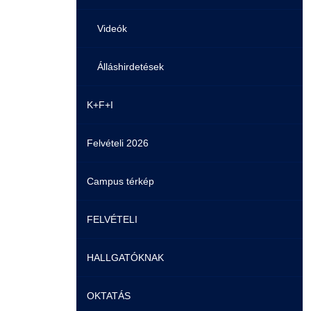
Videók
Álláshirdetések
K+F+I
Felvételi 2026
Campus térkép
FELVÉTELI
HALLGATÓKNAK
Pontozási rendszer szabályai
OKTATÁS
Felvetteknek
Képzéseink