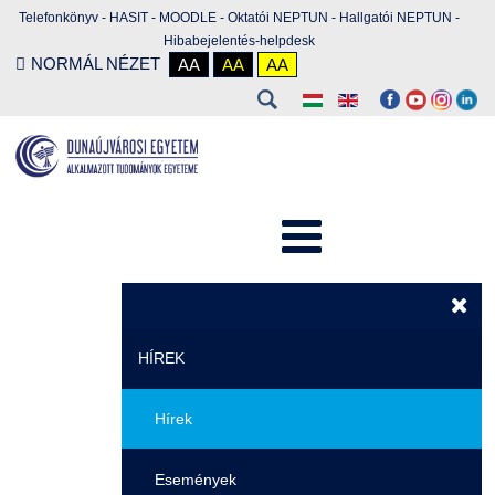
Telefonkönyv
-
HASIT
-
MOODLE
-
Oktatói NEPTUN
-
Hallgatói NEPTUN
-
Hibabejelentés-helpdesk
NORMÁL NÉZET
AA
AA
AA
HÍREK
Hírek
Események