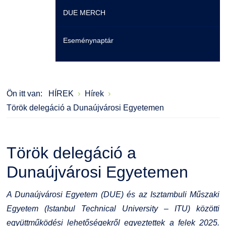
DUE MERCH
Moodle
Könyvtár
Családbarát Szolgáltató
Szervezeti felépítés
Eseménynaptár
Átjelentkezőknek
Szakmentori rendszer
Dokumentumok
Szabályzatok
Hallgatói pályázatok
Kérvények
Szervezeti ábra
Galéria
Ön itt van:
HÍREK
Hírek
Karrier
Felnőttképzés
Érdekvédelmi testületek
Díjak, elismerések
Török delegáció a Dunaújvárosi Egyetemen
Családbarát Szolgáltató
Origó nyelvvizsga
Kapcsolat
Török delegáció a
EHÖK
HASIT
Telefonkönyv
Dunaújvárosi Egyetemen
Hallgatókra érvényes szabályzatok
Neptun
Minőségirányítás
A Dunaújvárosi Egyetem (DUE) és az Isztambuli Műszaki
Ösztöndíjak
Moodle
Intézményi és Tanulmányi Tájékoztató
Egyetem (Istanbul Technical University – ITU) közötti
együttműködési lehetőségekről egyeztettek a felek 2025.