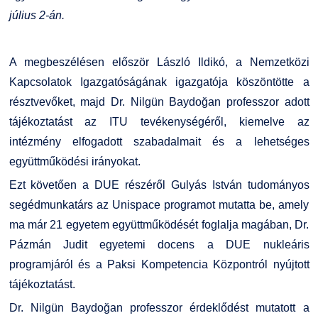
Kiemelt ösztöndíjak
K+F+I
Együttműködő partnereink
július 2-án.
Nemzetközi Lehetőségek
Átjelentkezőknek
A megbeszélésen először László Ildikó, a Nemzetközi
Kapcsolatok Igazgatóságának igazgatója köszöntötte a
Szolgáltatások
Kapcsolat
résztvevőket, majd Dr. Nilgün Baydoğan professzor adott
tájékoztatást az ITU tevékenységéről, kiemelve az
Fordítási Szolgáltatások
TDK/Tehetségnap
intézmény elfogadott szabadalmait és a lehetséges
együttműködési irányokat.
GY.I.K.
Online Studium
Ezt követően a DUE részéről Gulyás István tudományos
segédmunkatárs az Unispace programot mutatta be, amely
DUE Hallgatói laptop használati segédlet
Képzési Életpályamodell
ma már 21 egyetem együttműködését foglalja magában, Dr.
Pázmán Judit egyetemi docens a DUE nukleáris
Kerpely Antal Szakkollégium KASZK
Atomerőművi Képzési Bázis
programjáról és a Paksi Kompetencia Központról nyújtott
tájékoztatást.
Dr. Nilgün Baydoğan professzor érdeklődést mutatott a