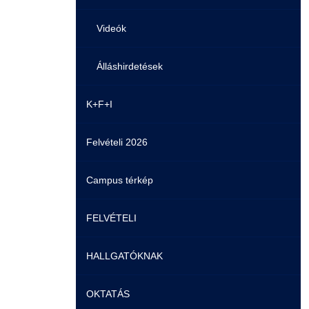
Videók
Álláshirdetések
K+F+I
Felvételi 2026
Campus térkép
FELVÉTELI
HALLGATÓKNAK
Pontozási rendszer szabályai
OKTATÁS
Felvetteknek
Képzéseink