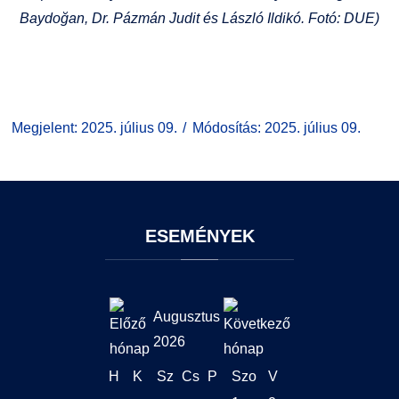
Baydoğan, Dr. Pázmán Judit és László Ildikó. Fotó: DUE)
Megjelent: 2025. július 09.
Módosítás: 2025. július 09.
ESEMÉNYEK
Augusztus
2026
H
K
Sz
Cs
P
Szo
V