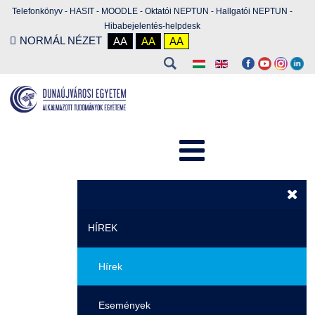
Telefonkönyv
-
HASIT
-
MOODLE
-
Oktatói NEPTUN
-
Hallgatói NEPTUN
-
Hibabejelentés-helpdesk
NORMÁL NÉZET
AA
AA
AA
HÍREK
Hírek
Események