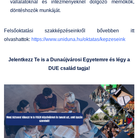
vállalatoknál és intézményeknél dolgozó mérnökök,
döntéshozók munkáját.
Felsőoktatási szakképzéseinkről bővebben itt
olvashattok:
https://www.uniduna.hu/oktatas/kepzeseink
Jelentkezz Te is a Dunaújvárosi Egyetemre és légy a
DUE család tagja!