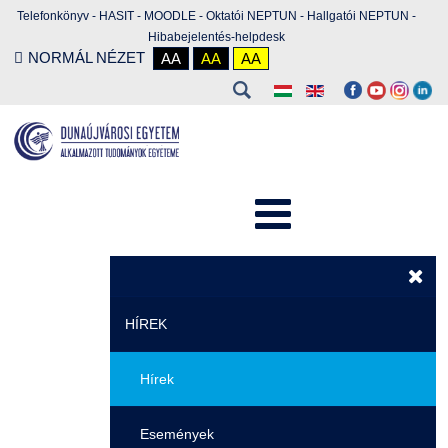
Telefonkönyv
-
HASIT
-
MOODLE
-
Oktatói NEPTUN
-
Hallgatói NEPTUN
-
Hibabejelentés-helpdesk
NORMÁL NÉZET
AA
AA
AA
HÍREK
Hírek
Események