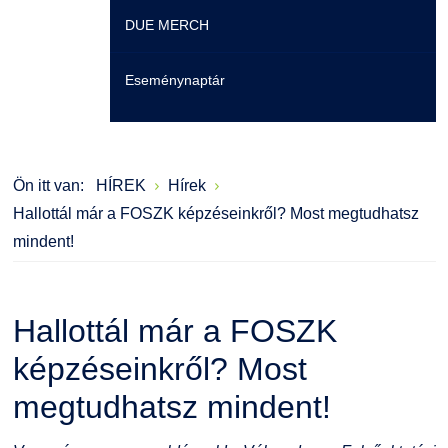
DUE MERCH
Moodle
Könyvtár
Családbarát Szolgáltató
Szervezeti felépítés
Eseménynaptár
Átjelentkezőknek
Szakmentori rendszer
Dokumentumok
Szabályzatok
Hallgatói pályázatok
Kérvények
Szervezeti ábra
Galéria
Ön itt van:
HÍREK
Hírek
Karrier
Felnőttképzés
Érdekvédelmi testületek
Díjak, elismerések
Hallottál már a FOSZK képzéseinkről? Most megtudhatsz
mindent!
Családbarát Szolgáltató
Origó nyelvvizsga
Kapcsolat
EHÖK
HASIT
Telefonkönyv
Hallottál már a FOSZK
Hallgatókra érvényes szabályzatok
Neptun
Minőségirányítás
képzéseinkről? Most
megtudhatsz mindent!
Ösztöndíjak
Moodle
Intézményi és Tanulmányi Tájékoztató