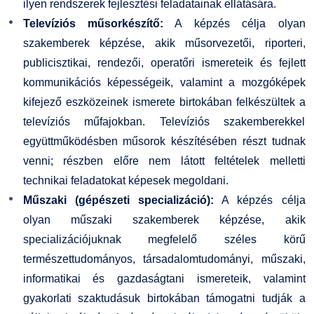
ilyen rendszerek fejlesztési feladatainak ellátására.
Televíziós műsorkészítő:
A képzés célja olyan
szakemberek képzése, akik műsorvezetői, riporteri,
publicisztikai, rendezői, operatőri ismereteik és fejlett
kommunikációs képességeik, valamint a mozgóképek
kifejező eszközeinek ismerete birtokában felkészültek a
televíziós műfajokban. Televíziós szakemberekkel
együttműködésben műsorok készítésében részt tudnak
venni; részben előre nem látott feltételek melletti
technikai feladatokat képesek megoldani.
Műszaki (gépészeti specializáció):
A képzés célja
olyan műszaki szakemberek képzése, akik
specializációjuknak megfelelő széles körű
természettudományos, társadalomtudományi, műszaki,
informatikai és gazdaságtani ismereteik, valamint
gyakorlati szaktudásuk birtokában támogatni tudják a