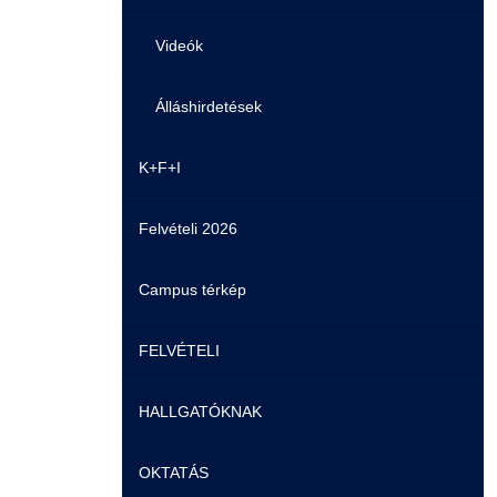
Videók
Álláshirdetések
K+F+I
Felvételi 2026
Campus térkép
FELVÉTELI
HALLGATÓKNAK
Pontozási rendszer szabályai
OKTATÁS
Felvetteknek
Képzéseink