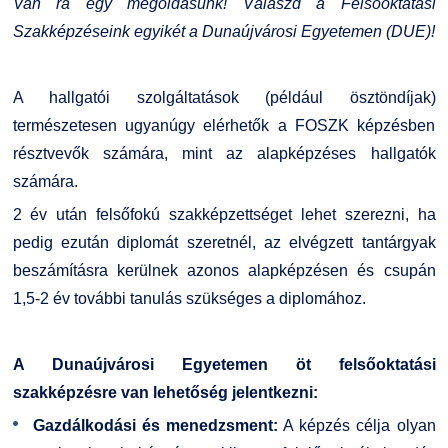
Van rá egy megoldásunk! Válaszd a Felsőoktatási
Kiemelt ösztöndíjak
K+F+I
Együttműködő partnereink
Szakképzéseink egyikét a Dunaújvárosi Egyetemen (DUE)!
Nemzetközi Lehetőségek
Átjelentkezőknek
A hallgatói szolgáltatások (például ösztöndíjak)
természetesen ugyanúgy elérhetők a FOSZK képzésben
Szolgáltatások
Kapcsolat
résztvevők számára, mint az alapképzéses hallgatók
számára.
Fordítási Szolgáltatások
TDK/Tehetségnap
2 év után felsőfokú szakképzettséget lehet szerezni, ha
GY.I.K.
Online Studium
pedig ezután diplomát szeretnél, az elvégzett tantárgyak
beszámításra kerülnek azonos alapképzésen és csupán
DUE Hallgatói laptop használati segédlet
Képzési Életpályamodell
1,5-2 év további tanulás szükséges a diplomához.
Kerpely Antal Szakkollégium KASZK
Atomerőművi Képzési Bázis
A Dunaújvárosi Egyetemen öt felsőoktatási
szakképzésre van lehetőség jelentkezni:
Gazdálkodási és menedzsment:
A képzés célja olyan