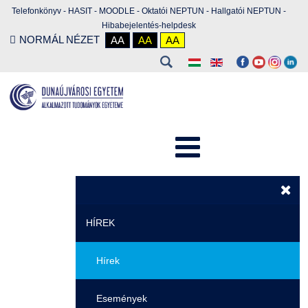
Telefonkönyv
-
HASIT
-
MOODLE
-
Oktatói NEPTUN
-
Hallgatói NEPTUN
-
Hibabejelentés-helpdesk
NORMÁL NÉZET
AA
AA
AA
HÍREK
Hírek
Események