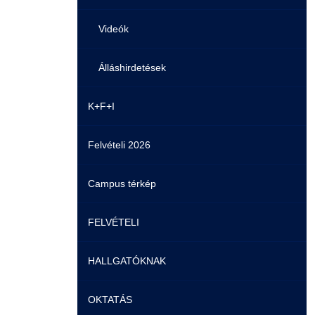
Videók
Álláshirdetések
K+F+I
Felvételi 2026
Campus térkép
FELVÉTELI
HALLGATÓKNAK
Pontozási rendszer szabályai
OKTATÁS
Felvetteknek
Képzéseink