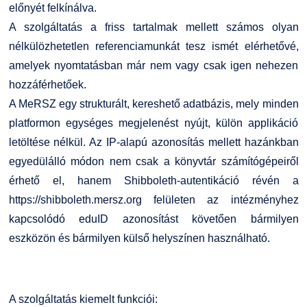
előnyét felkínálva.
Kiemelt ösztöndíjak
K+F+I
Együttműködő partnereink
A szolgáltatás a friss tartalmak mellett számos olyan
nélkülözhetetlen referenciamunkát tesz ismét elérhetővé,
Nemzetközi Lehetőségek
Átjelentkezőknek
amelyek nyomtatásban már nem vagy csak igen nehezen
hozzáférhetőek.
Szolgáltatások
Kapcsolat
A
MeRSZ
egy strukturált, kereshető adatbázis, mely minden
platformon egységes megjelenést nyújt, külön applikáció
Fordítási Szolgáltatások
TDK/Tehetségnap
letöltése nélkül. Az IP-alapú azonosítás mellett hazánkban
egyedülálló módon nem csak a könyvtár számítógépeiről
GY.I.K.
Online Studium
érhető el, hanem Shibboleth-autentikáció révén a
https://shibboleth.mersz.org
felületen az intézményhez
DUE Hallgatói laptop használati segédlet
Képzési Életpályamodell
kapcsolódó eduID azonosítást követően bármilyen
Kerpely Antal Szakkollégium KASZK
Atomerőművi Képzési Bázis
eszközön és bármilyen külső helyszínen használható.
A szolgáltatás kiemelt funkciói: