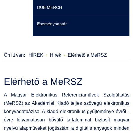
DUE MERCH
Moodle
Könyvtár
Családbarát Szolgáltató
Szervezeti felépítés
Eseménynaptár
Átjelentkezőknek
Szakmentori rendszer
Dokumentumok
Szabályzatok
Hallgatói pályázatok
Kérvények
Szervezeti ábra
Galéria
Ön itt van:
HÍREK
Hírek
Elérhető a MeRSZ
Karrier
Felnőttképzés
Érdekvédelmi testületek
Díjak, elismerések
Családbarát Szolgáltató
Origó nyelvvizsga
Kapcsolat
Elérhető a MeRSZ
EHÖK
HASIT
Telefonkönyv
A Magyar Elektronikus Referenciaművek Szolgáltatás
(MeRSZ) az Akadémiai Kiadó teljes szövegű elektronikus
Hallgatókra érvényes szabályzatok
Neptun
Minőségirányítás
könyvadatbázisa. A kiadó elektronikus gyűjteménye évről -
évre folyamatosan bővülő tartalommal biztosít magyar
Ösztöndíjak
Moodle
Intézményi és Tanulmányi Tájékoztató
nyelvű alapműveket jogtisztán, a digitális anyagok minden